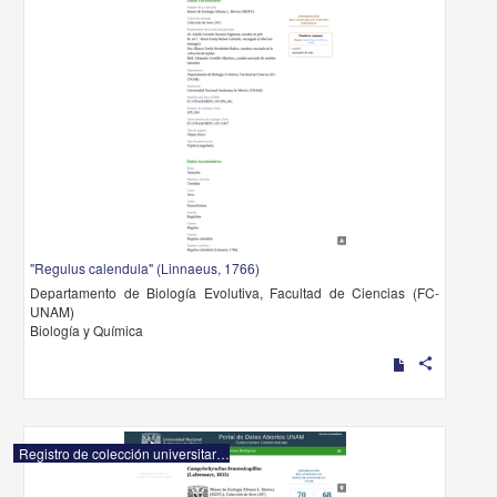
"Regulus calendula" (Linnaeus, 1766)
Departamento de Biología Evolutiva, Facultad de Ciencias (FC-
UNAM)
Biología y Química
share
Registro de colección universitaria