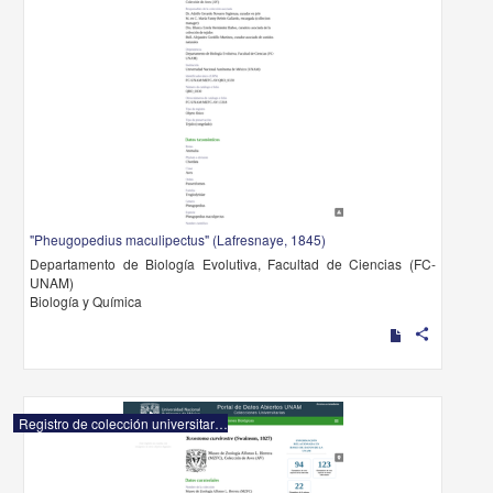
"Pheugopedius maculipectus" (Lafresnaye, 1845)
Departamento de Biología Evolutiva, Facultad de Ciencias (FC-
UNAM)
Biología y Química
share
Registro de colección universitaria