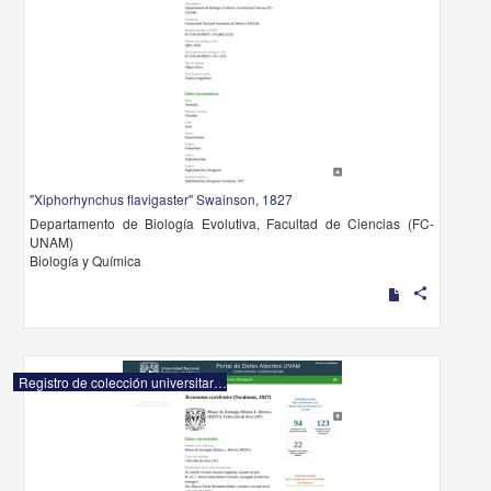
"Xiphorhynchus flavigaster" Swainson, 1827
Departamento de Biología Evolutiva, Facultad de Ciencias (FC-
UNAM)
Biología y Química
share
Registro de colección universitaria