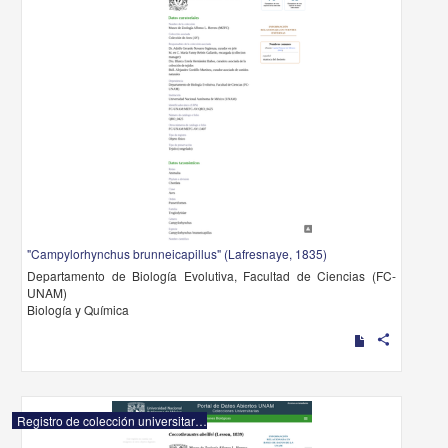
"Campylorhynchus brunneicapillus" (Lafresnaye, 1835)
Departamento de Biología Evolutiva, Facultad de Ciencias (FC-
UNAM)
Biología y Química
share
Registro de colección universitaria