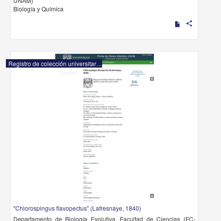
UNAM)
Biología y Química
share
Registro de colección universitaria
"Chlorospingus flavopectus" (Lafresnaye, 1840)
Departamento de Biología Evolutiva, Facultad de Ciencias (FC-