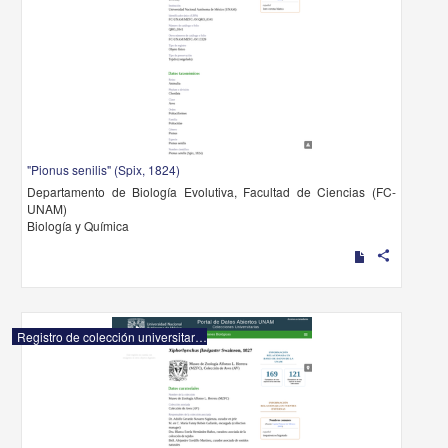
"Pionus senilis" (Spix, 1824)
Departamento de Biología Evolutiva, Facultad de Ciencias (FC-
UNAM)
Biología y Química
share
Registro de colección universitaria