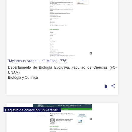
"Myiarchus tyrannulus" (Müller, 1776)
Departamento de Biología Evolutiva, Facultad de Ciencias (FC-
UNAM)
Biología y Química
share
Registro de colección universitaria