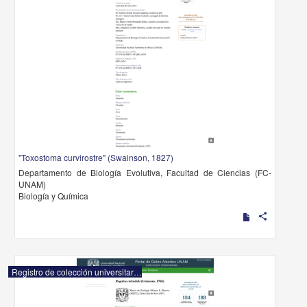
"Toxostoma curvirostre" (Swainson, 1827)
Departamento de Biología Evolutiva, Facultad de Ciencias (FC-
UNAM)
Biología y Química
share
Registro de colección universitaria