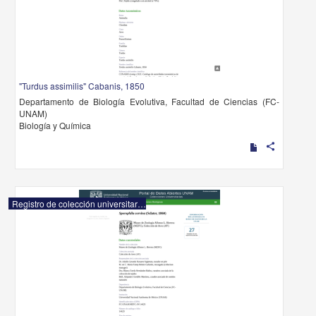
"Turdus assimilis" Cabanis, 1850
Departamento de Biología Evolutiva, Facultad de Ciencias (FC-
UNAM)
Biología y Química
share
Registro de colección universitaria