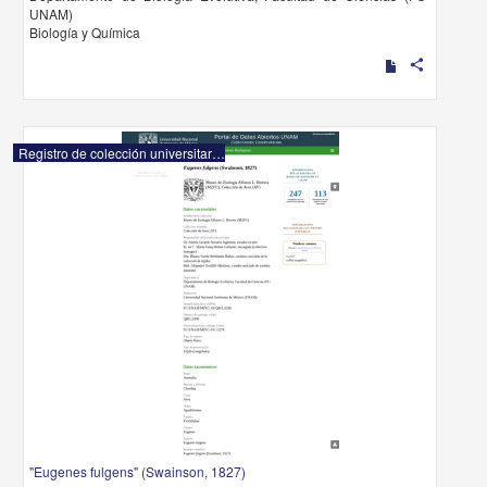
UNAM)
Biología y Química
share
Registro de colección universitaria
"Eugenes fulgens" (Swainson, 1827)