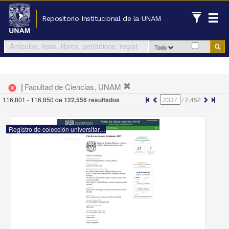
Repositorio Institucional de la UNAM
Todo
|
Facultad de Ciencias, UNAM
cancel
116,801 - 116,850 de
122,556 resultados
/
2,452
Registro de colección universitaria