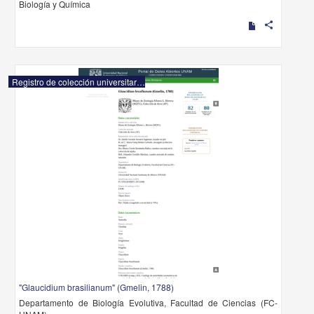
Biología y Química
share
Registro de colección universitaria
"Glaucidium brasilianum" (Gmelin, 1788)
Departamento de Biología Evolutiva, Facultad de Ciencias (FC-