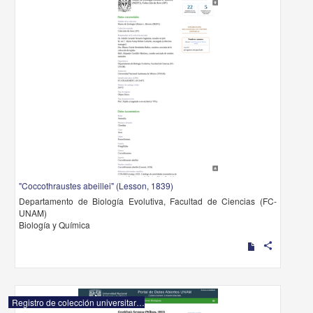
"Coccothraustes abeillei" (Lesson, 1839)
Departamento de Biología Evolutiva, Facultad de Ciencias (FC-
UNAM)
Biología y Química
share
Registro de colección universitaria