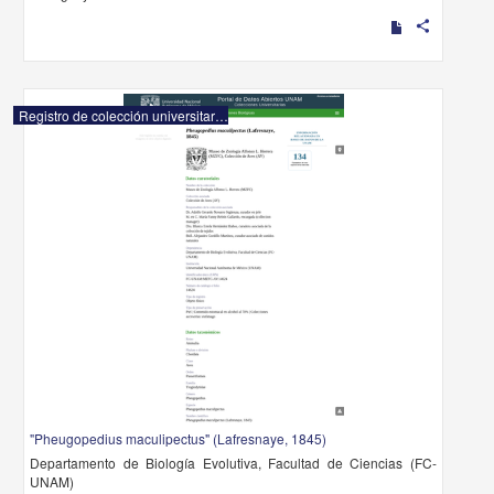
share
Registro de colección universitaria
"Pheugopedius maculipectus" (Lafresnaye, 1845)
Departamento de Biología Evolutiva, Facultad de Ciencias (FC-
UNAM)