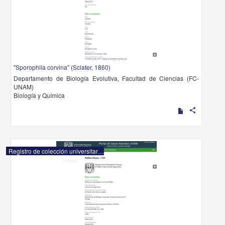
"Sporophila corvina" (Sclater, 1860)
Departamento de Biología Evolutiva, Facultad de Ciencias (FC-
UNAM)
Biología y Química
share
Registro de colección universitaria