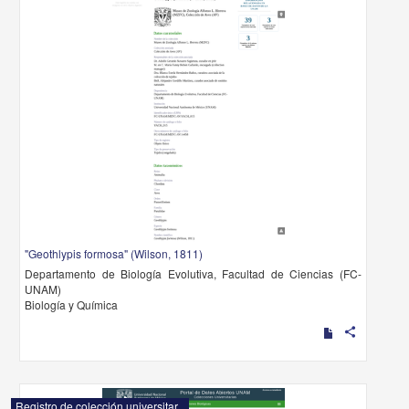
"Geothlypis formosa" (Wilson, 1811)
Departamento de Biología Evolutiva, Facultad de Ciencias (FC-
UNAM)
Biología y Química
share
Registro de colección universitaria