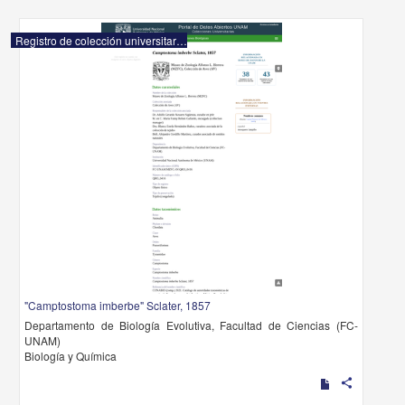
Registro de colección universitaria
"Camptostoma imberbe" Sclater, 1857
Departamento de Biología Evolutiva, Facultad de Ciencias (FC-
UNAM)
Biología y Química
share