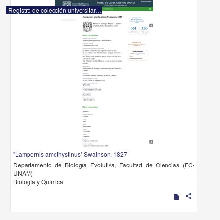
Registro de colección universitaria
"Lampornis amethystinus" Swainson, 1827
Departamento de Biología Evolutiva, Facultad de Ciencias (FC-
UNAM)
Biología y Química
share