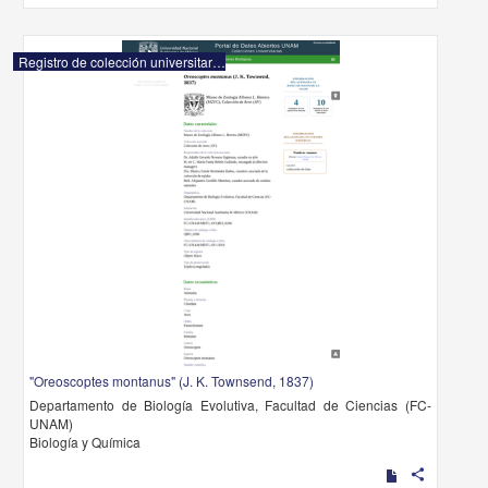
Registro de colección universitaria
"Oreoscoptes montanus" (J. K. Townsend, 1837)
Departamento de Biología Evolutiva, Facultad de Ciencias (FC-
UNAM)
Biología y Química
share