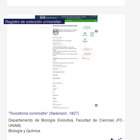
Registro de colección universitaria
"Toxostoma curvirostre" (Swainson, 1827)
Departamento de Biología Evolutiva, Facultad de Ciencias (FC-
UNAM)
Biología y Química
share