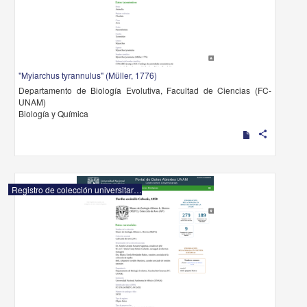
"Myiarchus tyrannulus" (Müller, 1776)
Departamento de Biología Evolutiva, Facultad de Ciencias (FC-
UNAM)
Biología y Química
share
Registro de colección universitaria