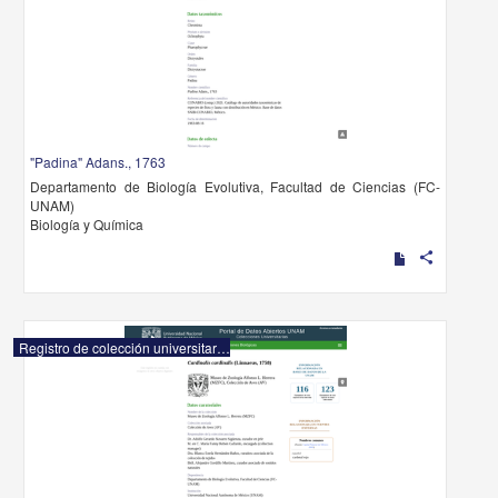
"Padina" Adans., 1763
Departamento de Biología Evolutiva, Facultad de Ciencias (FC-
UNAM)
Biología y Química
share
Registro de colección universitaria