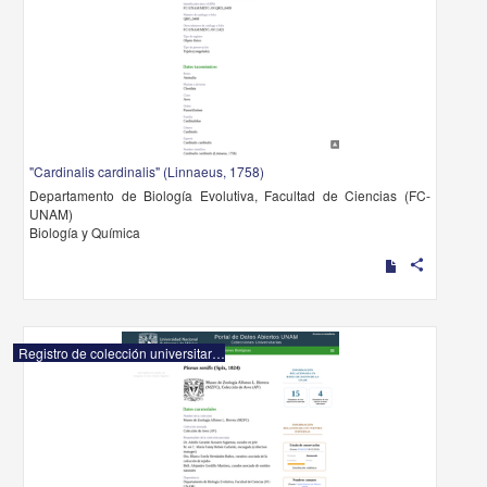
"Cardinalis cardinalis" (Linnaeus, 1758)
Departamento de Biología Evolutiva, Facultad de Ciencias (FC-
UNAM)
Biología y Química
share
Registro de colección universitaria