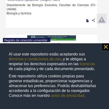
Departamento de Biología Evolutiva, Facultad de Ciencias (FC-
UNAM)
Biología y Química
share
Registro de colección universitaria
⨯
Al usar este repositorio estás aceptando sus
términos y condiciones de uso
, y te obligas a
respetar los derechos expresados en las
licencias
de cada página y de cada documento presentado.
Este repositorio utiliza cookies propias para
generar estadísticas, proporcionar sugerencias y
almacenar tus preferencias. Podrás deshabilitarlas
accediendo a la configuración de tu navegador.
Conoce más en nuestro
aviso de privacidad.