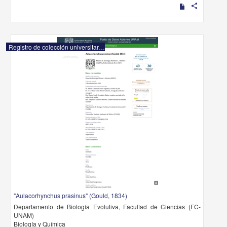
share
Registro de colección universitaria
"Aulacorhynchus prasinus" (Gould, 1834)
Departamento de Biología Evolutiva, Facultad de Ciencias (FC-
UNAM)
Biología y Química