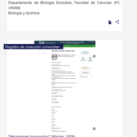
Departamento de Biología Evolutiva, Facultad de Ciencias (FC-
UNAM)
Biología y Química
share
Registro de colección universitaria
"Melanerpes hypopolius" (Wagler, 1829)