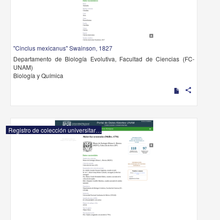
"Cinclus mexicanus" Swainson, 1827
Departamento de Biología Evolutiva, Facultad de Ciencias (FC-
UNAM)
Biología y Química
share
Registro de colección universitaria