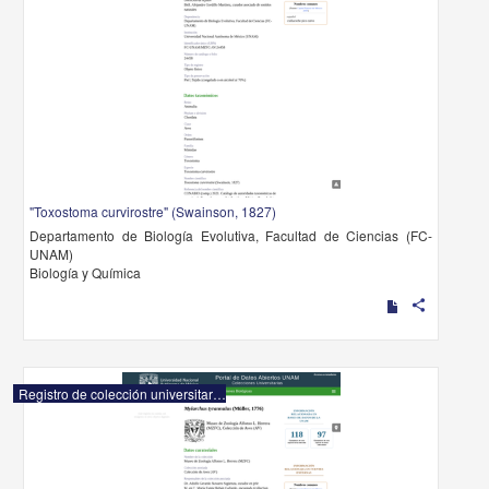
"Toxostoma curvirostre" (Swainson, 1827)
Departamento de Biología Evolutiva, Facultad de Ciencias (FC-
UNAM)
Biología y Química
share
Registro de colección universitaria