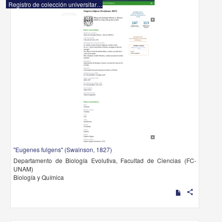
Registro de colección universitaria
"Eugenes fulgens" (Swainson, 1827)
Departamento de Biología Evolutiva, Facultad de Ciencias (FC-
UNAM)
Biología y Química
share