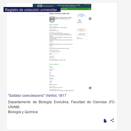
Registro de colección universitaria
"Saltator coerulescens" Vieillot, 1817
Departamento de Biología Evolutiva, Facultad de Ciencias (FC-
UNAM)
Biología y Química
share