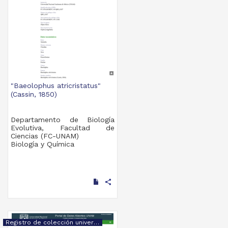
"Baeolophus atricristatus"
(Cassin, 1850)
Departamento de Biología
Evolutiva, Facultad de
Ciencias (FC-UNAM)
Biología y Química
share
Registro de colección universitaria