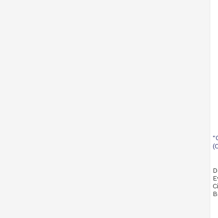
"
(
D
E
C
B