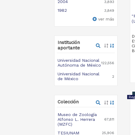
2004
3,893
1982
3,849
"
ver más
(
D
E
Institución
C
aportante
B
Universidad Nacional
122,556
Autónoma de México
Universidad Nacional
2
de México
Colección
Museo de Zoología
Alfonso L. Herrera
67,811
(MZFC)
TESIUNAM
25,906