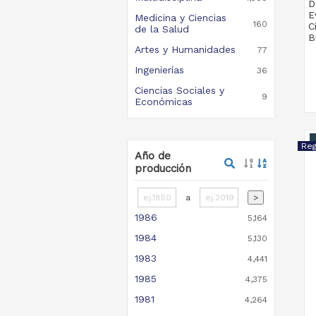
D
E
Medicina y Ciencias
160
C
de la Salud
B
Artes y Humanidades
77
Ingenierías
36
Ciencias Sociales y
9
Económicas
Año de
producción
a
>
1986
5,164
1984
5,130
1983
4,441
1985
4,375
1981
4,264