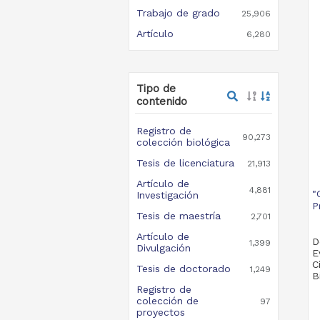
Trabajo de grado
25,906
Artículo
6,280
Tipo de
contenido
Registro de
90,273
colección biológica
Tesis de licenciatura
21,913
Artículo de
4,881
"
Investigación
P
Tesis de maestría
2,701
Artículo de
D
1,399
Divulgación
E
C
Tesis de doctorado
1,249
B
Registro de
colección de
97
proyectos