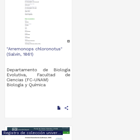
"Arremonops chloronotus"
(Salvin, 1861)
Departamento de Biología
Evolutiva, Facultad de
Ciencias (FC-UNAM)
Biología y Química
share
Registro de colección universitaria