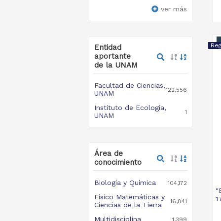
ver más
Entidad
aportante
de la UNAM
Facultad de Ciencias,
122,556
UNAM
Instituto de Ecología,
1
UNAM
Área de
conocimiento
Biología y Química
104,172
"
Físico Matemáticas y
1
16,841
Ciencias de la Tierra
Multidisciplina
1,399