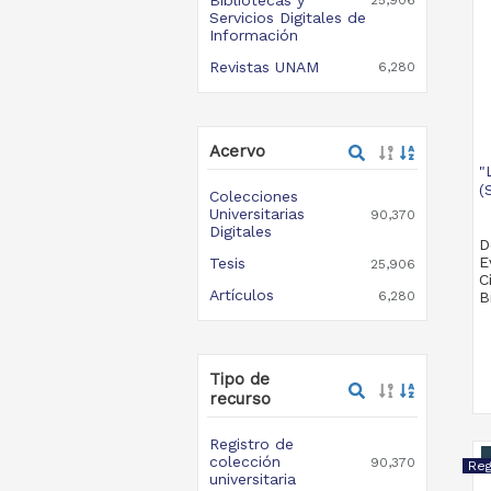
25,906
Servicios Digitales de
Información
Revistas UNAM
6,280
Acervo
"
(
Colecciones
Universitarias
90,370
Digitales
D
E
Tesis
25,906
C
Artículos
6,280
B
Tipo de
recurso
Registro de
colección
90,370
universitaria