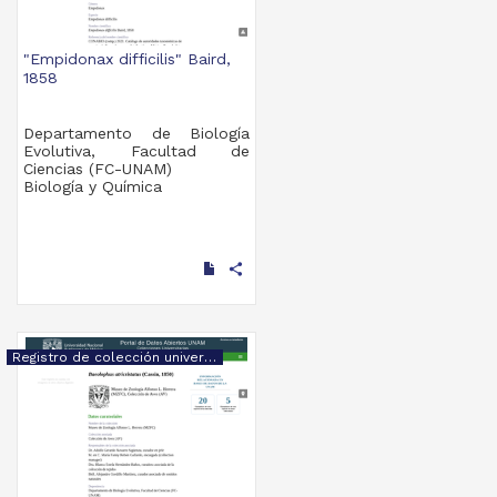
"Empidonax difficilis" Baird,
1858
Departamento de Biología
Evolutiva, Facultad de
Ciencias (FC-UNAM)
Biología y Química
share
Registro de colección universitaria