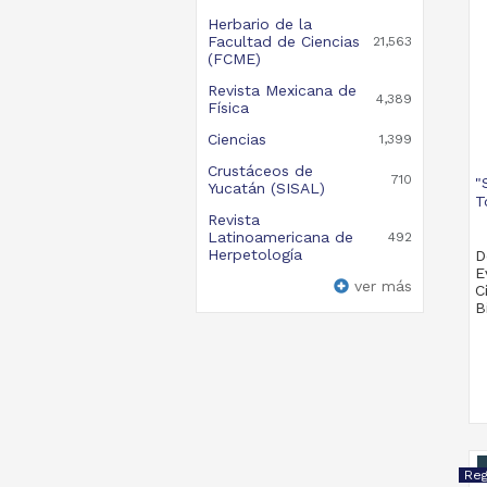
Herbario de la
Facultad de Ciencias
21,563
(FCME)
Revista Mexicana de
4,389
Física
Ciencias
1,399
Crustáceos de
710
"
Yucatán (SISAL)
T
Revista
Latinoamericana de
492
Herpetología
D
E
ver más
C
B