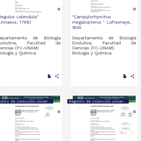
Regulus calendula"
"Campylorhynchus
Linnaeus, 1766)
megalopterus " Lafresnaye,
1845
epartamento de Biología
Departamento de Biología
volutiva, Facultad de
Evolutiva, Facultad de
iencias (FC-UNAM)
Ciencias (FC-UNAM)
iología y Química
Biología y Química
share
share
Registro de colección universitaria
Registro de colección universitaria