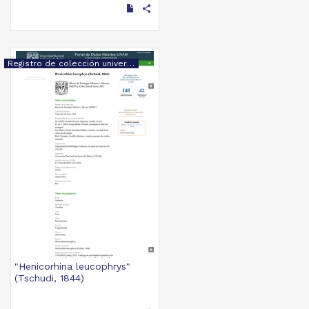
share
Registro de colección universitaria
"Henicorhina leucophrys"
(Tschudi, 1844)