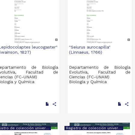
Lepidocolaptes leucogaster"
"Seiurus aurocapilla"
Swainson, 1827)
(Linnaeus, 1766)
epartamento de Biología
Departamento de Biología
volutiva, Facultad de
Evolutiva, Facultad de
iencias (FC-UNAM)
Ciencias (FC-UNAM)
iología y Química
Biología y Química
share
share
Registro de colección universitaria
Registro de colección universitaria