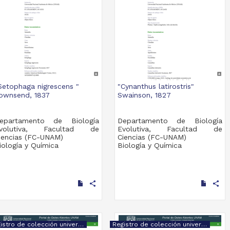
Setophaga nigrescens "
"Cynanthus latirostris"
ownsend, 1837
Swainson, 1827
epartamento de Biología
Departamento de Biología
volutiva, Facultad de
Evolutiva, Facultad de
iencias (FC-UNAM)
Ciencias (FC-UNAM)
iología y Química
Biología y Química
share
share
Registro de colección universitaria
Registro de colección universitaria