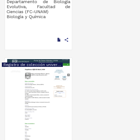
Departamento de Biología
Evolutiva, Facultad de
Ciencias (FC-UNAM)
Biología y Química
share
Registro de colección universitaria