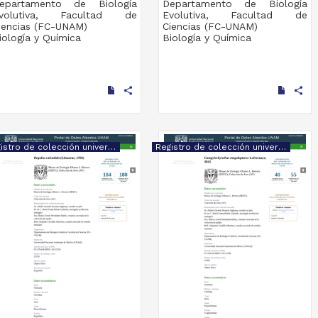
epartamento de Biología
Departamento de Biología
volutiva, Facultad de
Evolutiva, Facultad de
iencias (FC-UNAM)
Ciencias (FC-UNAM)
iología y Química
Biología y Química
share
share
Registro de colección universitaria
Registro de colección universitaria