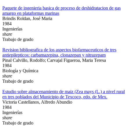
Paquete de ingenieria basica de proceso de deshidratacion de gas
amargo en plataformas marinas
Brindis Roldan, José Maria
1984
Ingenierías
share
Trabajo de grado
Revision bibliografica de los aspectos biofarmaceuticos de tres
antiepilepticos: carbamazepina, clonazepan y nitrazepam
Pinal Calvillo, Rodolfo; Carvajal Figueroa, Maria Teresa
1984
Biología y Química
share
Trabajo de grado
Estudio sobre almacenamiento de maiz (Zea mays (L.) a nivel rural
en tres poblados del Municipio de Texcoco, edo. de Mex.
Victoria Castellanos, Alfredo Abundio
1984
Ingenierías
share
Trabajo de grado