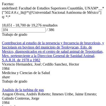
Facetas:
undefined: Facultad de Estudios Superiores Cuautitlán, UNAM*__*
["502.#.#.c_lit@*@Universidad Nacional Autónoma de México"]
q: *:*
18,651 - 18,700 de
19,276 resultados
/
386
Trabajo de grado
Contribucion al estudio de la presencia y frecuencia de brurcelosis, y
fasciolasis en bovinos del municipio de Teoloyucan, Edo. de
Mexico, diagnosticados en el centro de salud animal de Tepotzotlan,
Mex. perteneciente a la Direccion General de Sanidad Animal,
S.A.R.H. de 1978 a 1982
Vicencio Hernandez, José; Cedillo Sanchez, Hector
1984
Medicina y Ciencias de la Salud
share
Trabajo de grado
Analisis de la turbina de gas
Aragon Olvera, Andrés Roberto; Jimenes Uribe, Jaime Ernesto;
Galindo Contreras, Jorge
1984