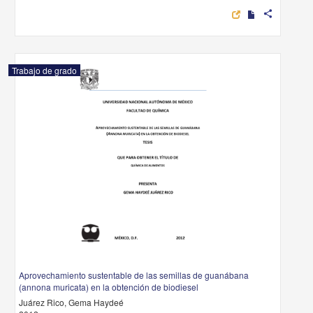
share
Trabajo de grado
Aprovechamiento sustentable de las semillas de guanábana
(annona muricata) en la obtención de biodiesel
Juárez Rico, Gema Haydeé