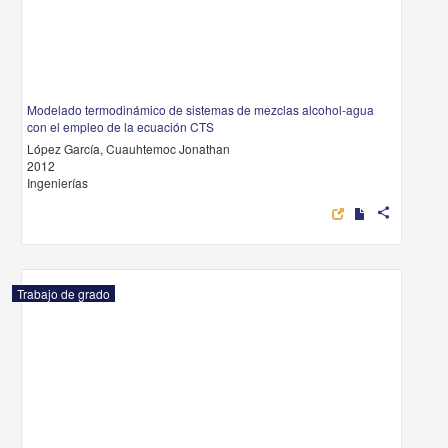
Modelado termodinámico de sistemas de mezclas alcohol-agua
con el empleo de la ecuación CTS
López García, Cuauhtemoc Jonathan
2012
Ingenierías
share
Trabajo de grado