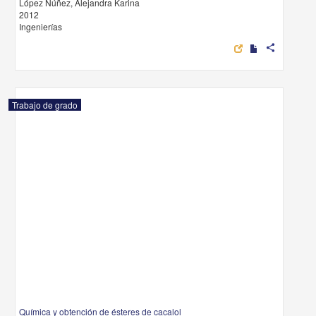
López Núñez, Alejandra Karina
2012
Ingenierías
share
Trabajo de grado
Química y obtención de ésteres de cacalol