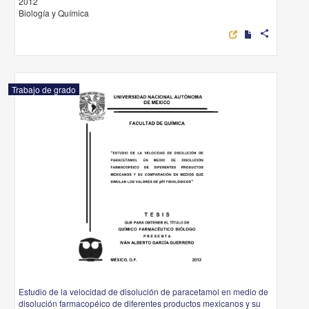
2012
Biología y Química
share
Trabajo de grado
Estudio de la velocidad de disolución de paracetamol en medio de
disolución farmacopéico de diferentes productos mexicanos y su