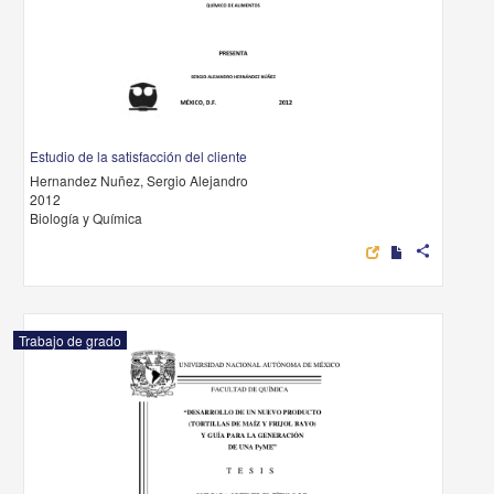
Estudio de la satisfacción del cliente
Hernandez Nuñez, Sergio Alejandro
2012
Biología y Química
share
Trabajo de grado