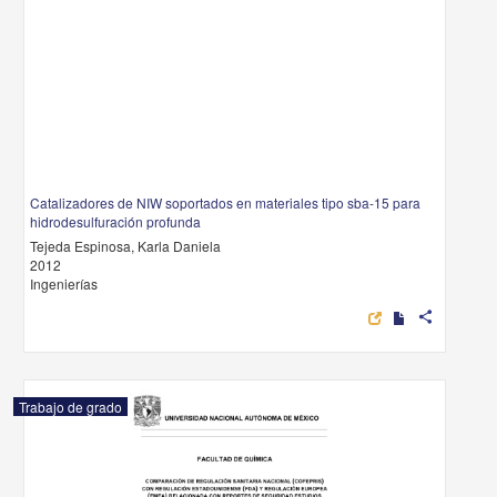
Catalizadores de NIW soportados en materiales tipo sba-15 para
hidrodesulfuración profunda
Tejeda Espinosa, Karla Daniela
2012
Ingenierías
share
Trabajo de grado