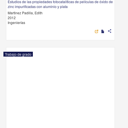
Estudios de las propiedades fotocatalíticas de películas de óxido de
zinc impurificadas con aluminio y plata
Martinez Padilla, Edith
2012
Ingenierías
share
Trabajo de grado