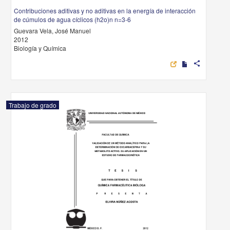
Contribuciones aditivas y no aditivas en la energía de interacción
de cúmulos de agua cíclicos (h2o)n n=3-6
Guevara Vela, José Manuel
2012
Biología y Química
share
Trabajo de grado