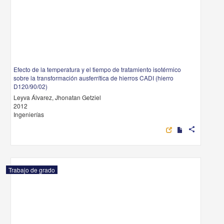
Efecto de la temperatura y el tiempo de tratamiento isotérmico
sobre la transformación ausferrítica de hierros CADI (hierro
D120/90/02)
Leyva Álvarez, Jhonatan Getziel
2012
Ingenierías
share
Trabajo de grado