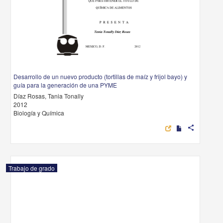
Desarrollo de un nuevo producto (tortillas de maíz y frijol bayo) y
guía para la generación de una PYME
Díaz Rosas, Tania Tonally
2012
Biología y Química
share
Trabajo de grado