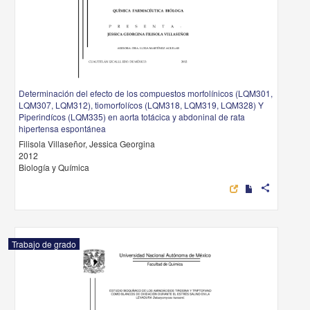
Determinación del efecto de los compuestos morfolínicos (LQM301,
LQM307, LQM312), tiomorfolícos (LQM318, LQM319, LQM328) Y
Piperindícos (LQM335) en aorta totácica y abdoninal de rata
hipertensa espontánea
Filisola Villaseñor, Jessica Georgina
2012
Biología y Química
share
Trabajo de grado