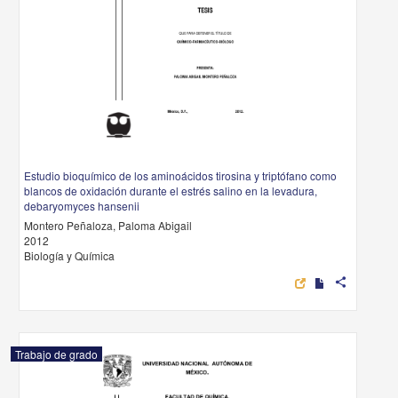
Estudio bioquímico de los aminoácidos tirosina y triptófano como
blancos de oxidación durante el estrés salino en la levadura,
debaryomyces hansenii
Montero Peñaloza, Paloma Abigail
2012
Biología y Química
share
Trabajo de grado