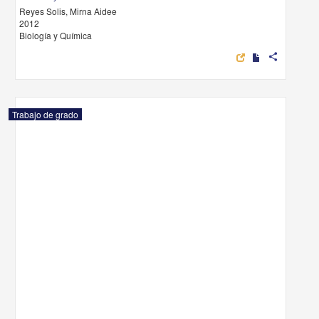
Reyes Solis, Mirna Aidee
2012
Biología y Química
share
Trabajo de grado