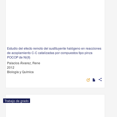
Estudio del efecto remoto del sustituyente halógeno en reacciones
de acoplamiento C-C catalizadas por compuestos tipo pinza
POCOP de Ni(II)
Palacios Álvarez, Rene
2012
Biología y Química
share
Trabajo de grado