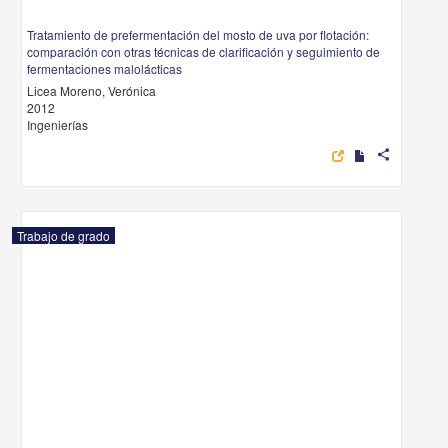
Tratamiento de prefermentación del mosto de uva por flotación:
comparación con otras técnicas de clarificación y seguimiento de
fermentaciones malolácticas
Licea Moreno, Verónica
2012
Ingenierías
share
Trabajo de grado