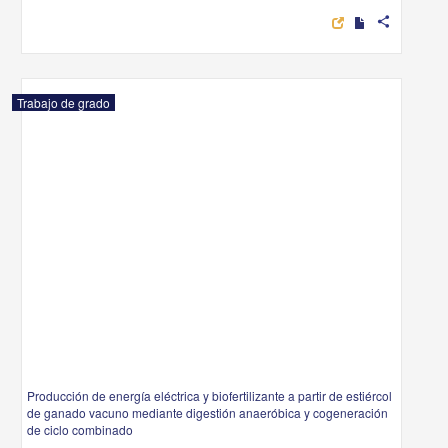
share
Trabajo de grado
Producción de energía eléctrica y biofertilizante a partir de estiércol
de ganado vacuno mediante digestión anaeróbica y cogeneración
de ciclo combinado