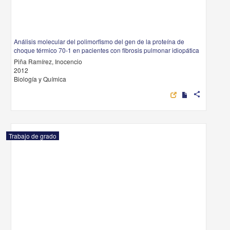
Análisis molecular del polimorfismo del gen de la proteína de
choque térmico 70-1 en pacientes con fibrosis pulmonar idiopática
Piña Ramírez, Inocencio
2012
Biología y Química
share
Trabajo de grado