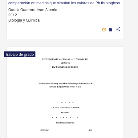
comparación en medios que simulan los valores de Ph fisiológicos
García Guerrero, Ivan Alberto
2012
Biología y Química
share
Trabajo de grado