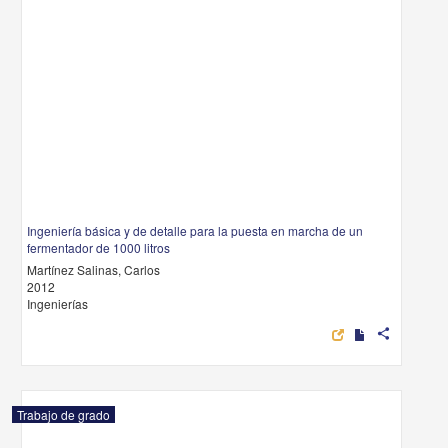
Ingeniería básica y de detalle para la puesta en marcha de un
fermentador de 1000 litros
Martínez Salinas, Carlos
2012
Ingenierías
share
Trabajo de grado