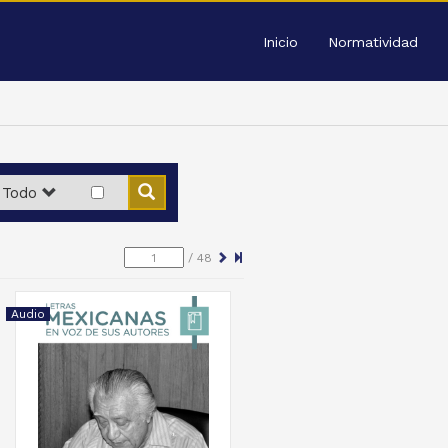
Inicio
Normatividad
Todo
/
48
Audio