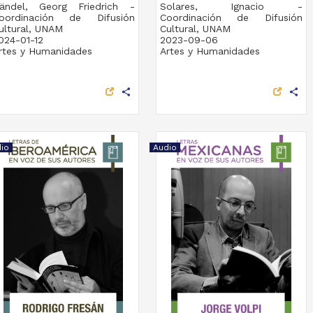
ändel, Georg Friedrich -
Solares, Ignacio -
oordinación de Difusión
Coordinación de Difusión
ultural, UNAM
Cultural, UNAM
024-01-12
2023-09-06
rtes y Humanidades
Artes y Humanidades
share
share
io
Audio