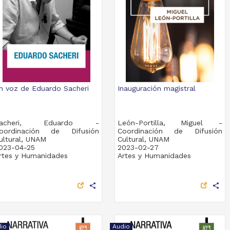
n voz de Eduardo Sacheri
Inauguración magistral
acheri, Eduardo -
León-Portilla, Miguel -
oordinación de Difusión
Coordinación de Difusión
ultural, UNAM
Cultural, UNAM
023-04-25
2023-02-27
rtes y Humanidades
Artes y Humanidades
share
share
io
Audio