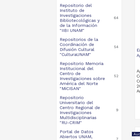
Repositorio del
Instituto de
Investigaciones
64
Bibliotecológicas y
de la Información
"IIBI UNAM"
Repositorios de la
Coordinación de
54
Difusión Cultural
E
"CulturaUNAM"
A
Repositorio Memoria
Institucional del
A
Centro de
C
52
Investigaciones sobre
C
América del Norte
2
"MiCISAN"
A
Repositorio
Universitario del
Centro Regional de
9
Investigaciones
Multidisciplinarias
"RU-CRIM"
Portal de Datos
Aud
Abiertos UNAM,
7