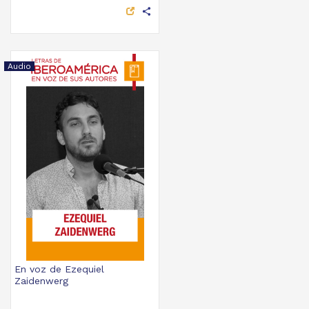
share
Audio
En voz de Ezequiel
Zaidenwerg