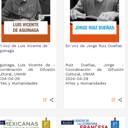
n voz de Luis Vicente de
En voz de Jorge Ruiz Dueñas
guinaga
guinaga, Luis Vicente de -
Ruiz Dueñas, Jorge -
oordinación de Difusión
Coordinación de Difusión
ultural, UNAM
Cultural, UNAM
024-04-29
2024-04-29
rtes y Humanidades
Artes y Humanidades
share
share
io
Audio