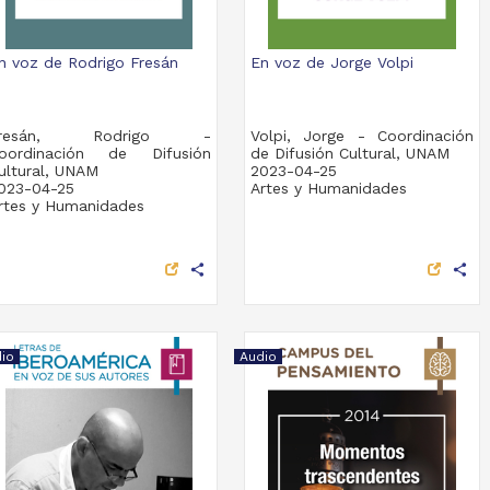
n voz de Rodrigo Fresán
En voz de Jorge Volpi
Fresán, Rodrigo -
Volpi, Jorge - Coordinación
oordinación de Difusión
de Difusión Cultural, UNAM
ultural, UNAM
2023-04-25
023-04-25
Artes y Humanidades
rtes y Humanidades
share
share
io
Audio