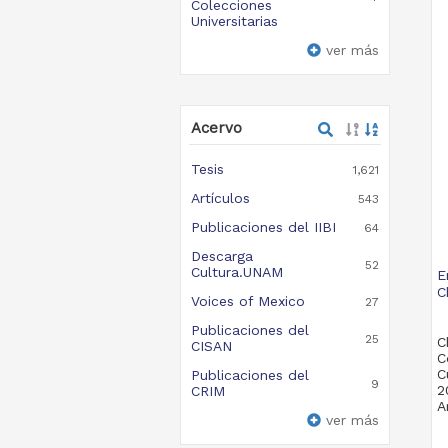
Colecciones
Universitarias
ver más
Acervo
Tesis
1,621
Artículos
543
Publicaciones del IIBI
64
Descarga
52
Cultura.UNAM
E
C
Voices of Mexico
27
Publicaciones del
25
C
CISAN
C
C
Publicaciones del
9
2
CRIM
A
ver más