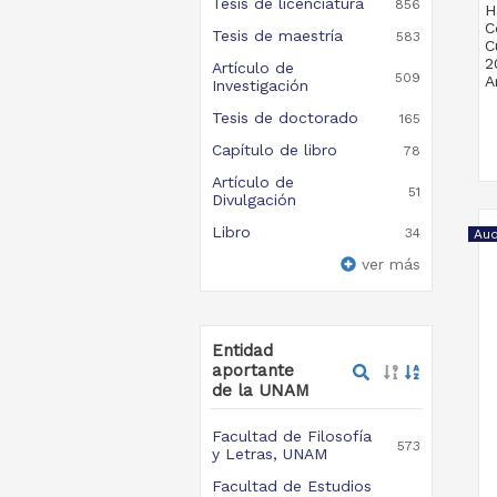
Tesis de licenciatura
856
H
C
Tesis de maestría
583
C
2
Artículo de
509
A
Investigación
Tesis de doctorado
165
Capítulo de libro
78
Artículo de
51
Divulgación
Libro
34
Aud
ver más
Entidad
aportante
de la UNAM
Facultad de Filosofía
573
y Letras, UNAM
Facultad de Estudios