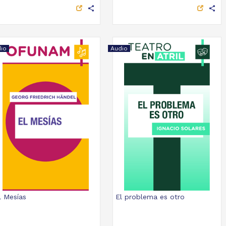
share
share
io
Audio
l Mesías
El problema es otro