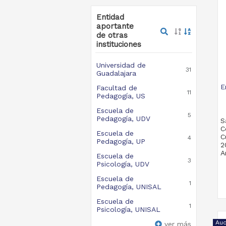
Entidad
aportante
de otras
instituciones
Universidad de
31
Guadalajara
E
Facultad de
11
Pedagogía, US
Escuela de
5
Pedagogía, UDV
S
C
Escuela de
C
4
Pedagogía, UP
2
A
Escuela de
3
Psicología, UDV
Escuela de
1
Pedagogía, UNISAL
Escuela de
1
Psicología, UNISAL
Aud
ver más