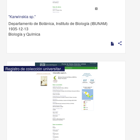
"Karwinskia sp."
Departamento de Botánica, Instituto de Biología (IBUNAM)
1935-12-13
Biología y Química
share
Registro de colección universitaria