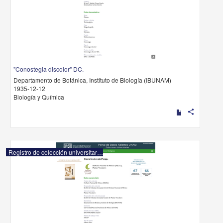
"Conostegia discolor" DC.
Departamento de Botánica, Instituto de Biología (IBUNAM)
1935-12-12
Biología y Química
share
Registro de colección universitaria