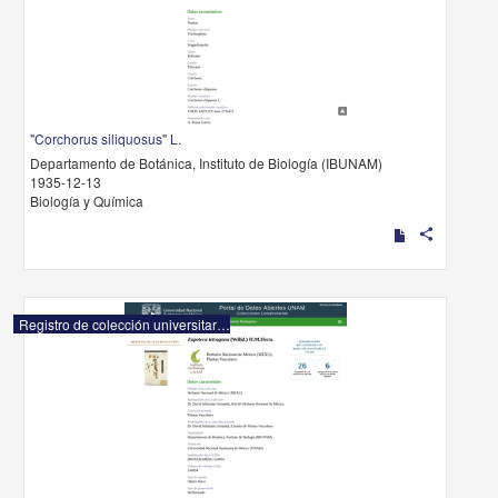
"Corchorus siliquosus" L.
Departamento de Botánica, Instituto de Biología (IBUNAM)
1935-12-13
Biología y Química
share
Registro de colección universitaria