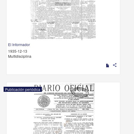
El Informador
1935-12-13
Multidisciplina
share
Publicación periódica