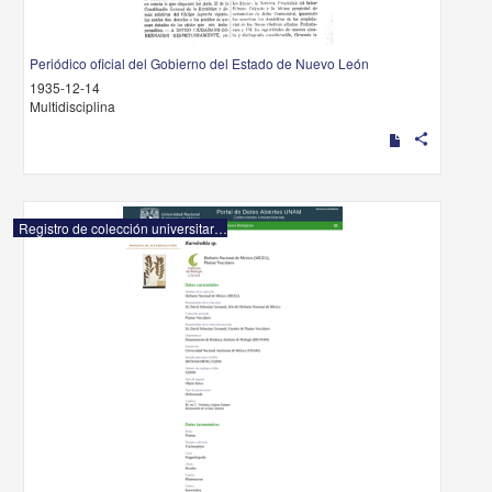
Periódico oficial del Gobierno del Estado de Nuevo León
1935-12-14
Multidisciplina
share
Registro de colección universitaria