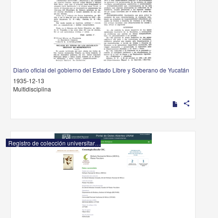
Diario oficial del gobierno del Estado Libre y Soberano de Yucatán
1935-12-13
Multidisciplina
share
Registro de colección universitaria