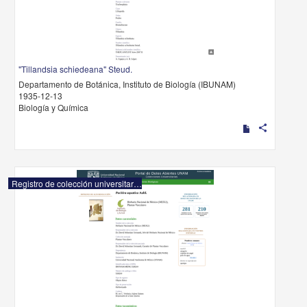
"Tillandsia schiedeana" Steud.
Departamento de Botánica, Instituto de Biología (IBUNAM)
1935-12-13
Biología y Química
share
Registro de colección universitaria