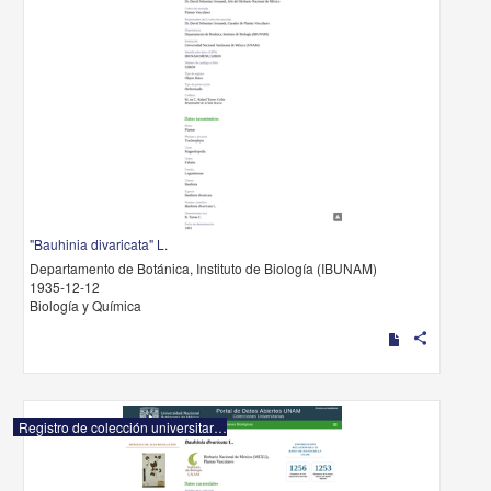
"Bauhinia divaricata" L.
Departamento de Botánica, Instituto de Biología (IBUNAM)
1935-12-12
Biología y Química
share
Registro de colección universitaria