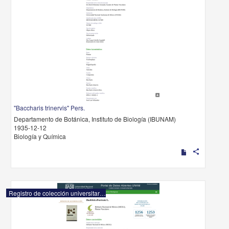
"Baccharis trinervis" Pers.
Departamento de Botánica, Instituto de Biología (IBUNAM)
1935-12-12
Biología y Química
share
Registro de colección universitaria