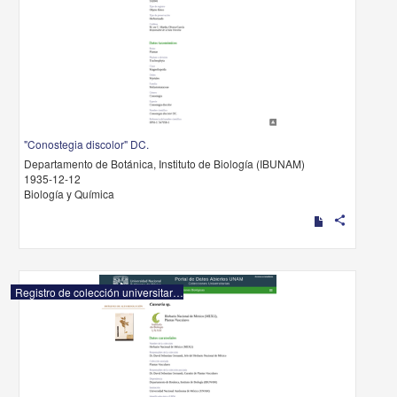
"Conostegia discolor" DC.
Departamento de Botánica, Instituto de Biología (IBUNAM)
1935-12-12
Biología y Química
share
Registro de colección universitaria