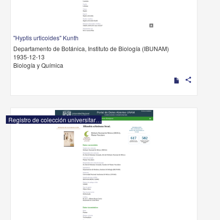
"Hyptis urticoides" Kunth
Departamento de Botánica, Instituto de Biología (IBUNAM)
1935-12-13
Biología y Química
share
Registro de colección universitaria