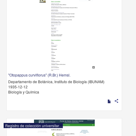
"Otopappus curviflorus" (R.Br.) Hemsl.
Departamento de Botánica, Instituto de Biología (IBUNAM)
1935-12-12
Biología y Química
share
Registro de colección universitaria