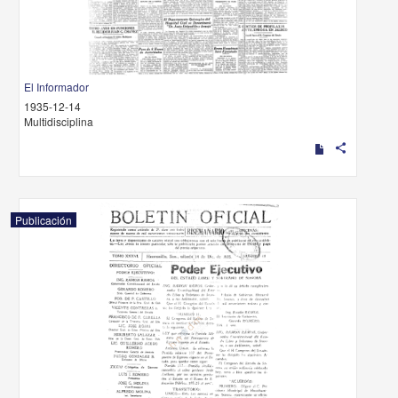
El Informador
1935-12-14
Multidisciplina
share
Publicación