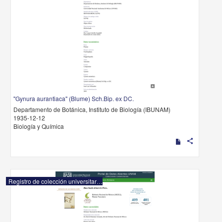
"Gynura aurantiaca" (Blume) Sch.Bip. ex DC.
Departamento de Botánica, Instituto de Biología (IBUNAM)
1935-12-12
Biología y Química
share
Registro de colección universitaria