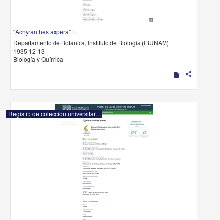
"Achyranthes aspera" L.
Departamento de Botánica, Instituto de Biología (IBUNAM)
1935-12-13
Biología y Química
share
Registro de colección universitaria