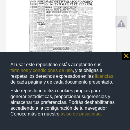
⨯
Al usar este repositorio estás aceptando sus
términos y condiciones de uso
, y te obligas a
respetar los derechos expresados en las
licencias
El Informador
de cada página y de cada documento presentado.
1935-12-12
Multidisciplina
Este repositorio utiliza cookies propias para
generar estadísticas, proporcionar sugerencias y
share
almacenar tus preferencias. Podrás deshabilitarlas
accediendo a la configuración de tu navegador.
Conoce más en nuestro
aviso de privacidad.
Publicación