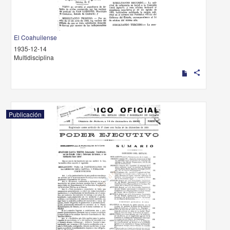
El Coahuilense
1935-12-14
Multidisciplina
share
Publicación