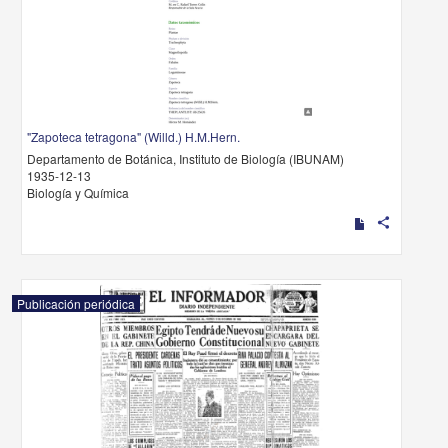
"Zapoteca tetragona" (Willd.) H.M.Hern.
Departamento de Botánica, Instituto de Biología (IBUNAM)
1935-12-13
Biología y Química
share
Publicación periódica