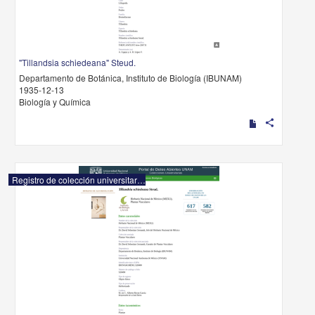
"Tillandsia schiedeana" Steud.
Departamento de Botánica, Instituto de Biología (IBUNAM)
1935-12-13
Biología y Química
share
Registro de colección universitaria