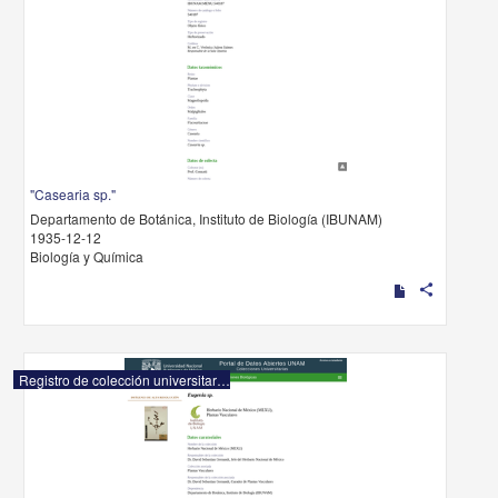
"Casearia sp."
Departamento de Botánica, Instituto de Biología (IBUNAM)
1935-12-12
Biología y Química
share
Registro de colección universitaria