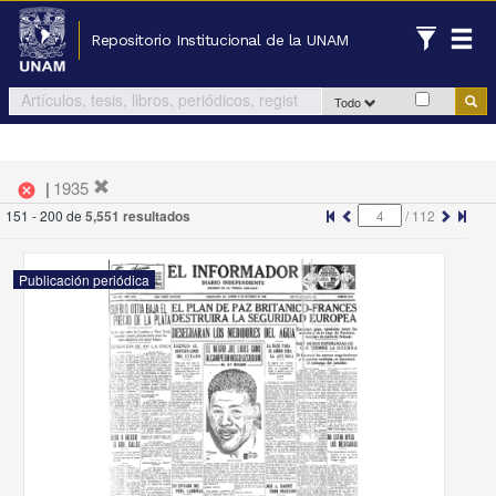
Repositorio Institucional de la UNAM
Todo
|
1935
cancel
151 - 200 de
5,551 resultados
/
112
Publicación periódica