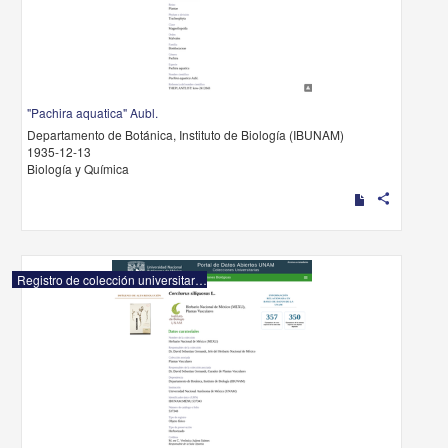
"Pachira aquatica" Aubl.
Departamento de Botánica, Instituto de Biología (IBUNAM)
1935-12-13
Biología y Química
share
Registro de colección universitaria