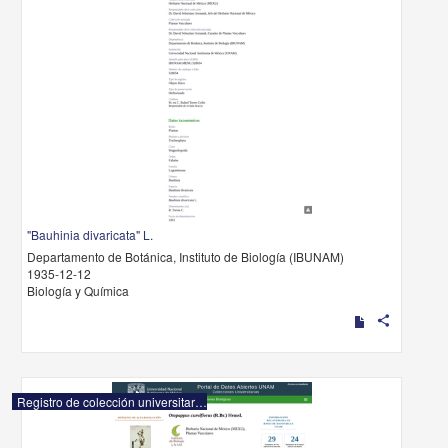
"Bauhinia divaricata" L.
Departamento de Botánica, Instituto de Biología (IBUNAM)
1935-12-12
Biología y Química
share
Registro de colección universitaria