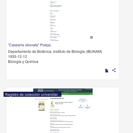
"Casearia obovata" Poepp.
Departamento de Botánica, Instituto de Biología (IBUNAM)
1935-12-12
Biología y Química
share
Registro de colección universitaria