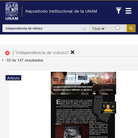
Repositorio Institucional de la UNAM
Título
|
"independencia de méxico"
cancel
1 - 50 de
147 resultados
Artículo