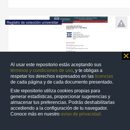
Registro de colección universitaria
⨯
Al usar este repositorio estás aceptando sus
términos y condiciones de uso
, y te obligas a
respetar los derechos expresados en las
licencias
de cada página y de cada documento presentado.
Este repositorio utiliza cookies propias para
generar estadísticas, proporcionar sugerencias y
almacenar tus preferencias. Podrás deshabilitarlas
ALEGORIA DE MEXICO. INDEPENDENCIA Y PROGRESO: VISTA PARCIAL
accediendo a la configuración de tu navegador.
VERDE ORIVE, JOSE
Conoce más en nuestro
aviso de privacidad.
Artes y Humanidades
Nacional Autónoma de
México
. Su uso se rige por una licencia Creative Commons BY 4.0 Internacio