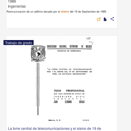
1986
Ingenierías
Restructuracion de un edificio danado por el
sismo
del 19 de Septiembre de 1985
share
Trabajo de grado
La torre central de telecomunicaciones y el sismo de 19 de