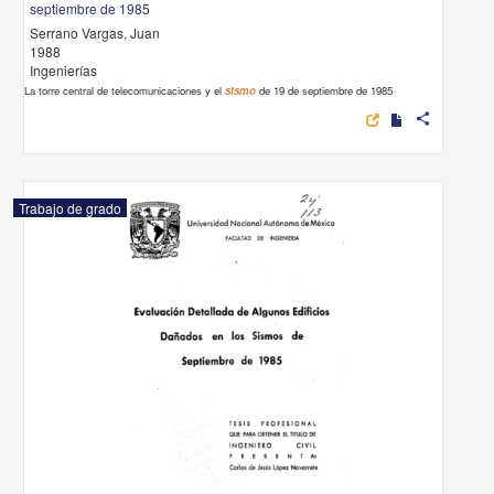
septiembre de 1985
Serrano Vargas, Juan
1988
Ingenierías
La torre central de telecomunicaciones y el
sismo
de 19 de septiembre de 1985
share
Trabajo de grado