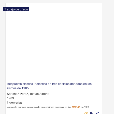
Trabajo de grado
Respuesta sismica inelastica de tres edificios danados en los
sismos de 1985
Sanchez Perez, Tomas Alberto
1989
Ingenierías
Respuesta sismica inelastica de tres edificios danados en los
sismos
de 1985
share