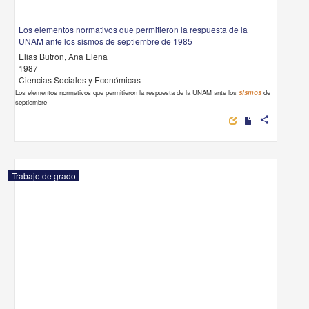
Los elementos normativos que permitieron la respuesta de la
UNAM ante los sismos de septiembre de 1985
Elias Butron, Ana Elena
1987
Ciencias Sociales y Económicas
Los elementos normativos que permitieron la respuesta de la UNAM ante los
sismos
de
septiembre
share
Trabajo de grado