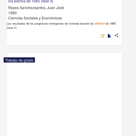
los sismos de 1985 (fase II)
Reyes Sanchezsantos, Juan José
1990
Ciencias Sociales y Económicas
Los resultados de los programas emergentes de vivienda durante los
sismos
de 1985
(fase II)
share
Trabajo de grado