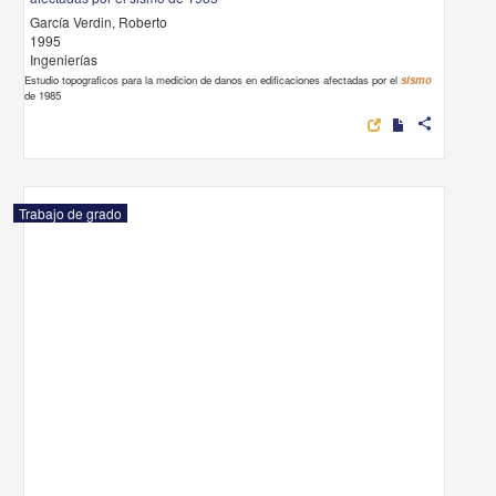
García Verdin, Roberto
1995
Ingenierías
Estudio topograficos para la medicion de danos en edificaciones afectadas por el
sismo
de 1985
share
Trabajo de grado