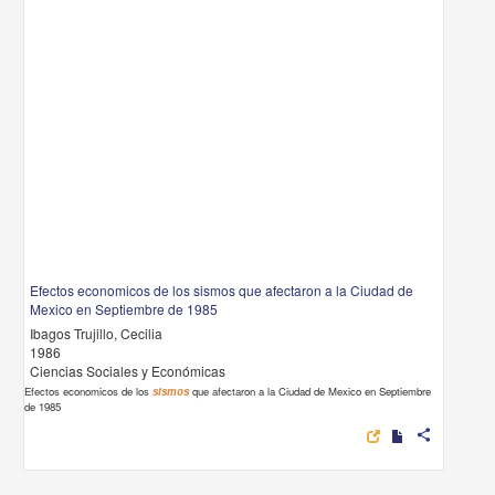
Efectos economicos de los sismos que afectaron a la Ciudad de
Mexico en Septiembre de 1985
Ibagos Trujillo, Cecilia
1986
Ciencias Sociales y Económicas
Efectos economicos de los
sismos
que afectaron a la Ciudad de Mexico en Septiembre
de 1985
share