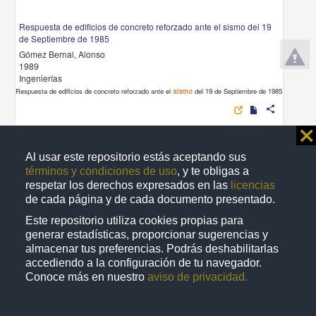
Respuesta de edificios de concreto reforzado ante el sismo del 19
de Septiembre de 1985
Gómez Bernal, Alonso
1989
Ingenierías
Respuesta de edificios de concreto reforzado ante el
sismo
del 19 de Septiembre de 1985
share
⨯
Al usar este repositorio estás aceptando sus
Video
términos y condiciones de uso
, y te obligas a
respetar los derechos expresados en las
licencias
de cada página y de cada documento presentado.
Este repositorio utiliza cookies propias para
generar estadísticas, proporcionar sugerencias y
almacenar tus preferencias. Podrás deshabilitarlas
accediendo a la configuración de tu navegador.
Conoce más en nuestro
aviso de privacidad.