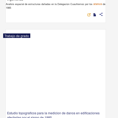
Analisis espacial de estructuras dañadas en la Delegacion Cuauhtemoc por los
sismos
de
1985
share
Trabajo de grado
Estudio topograficos para la medicion de danos en edificaciones
afectadas por el sismo de 1985