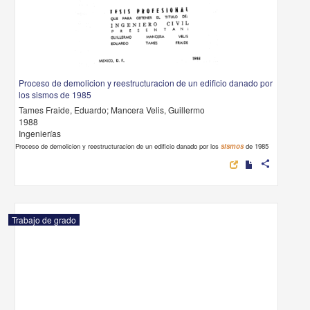
Proceso de demolicion y reestructuracion de un edificio danado por
los sismos de 1985
Tames Fraide, Eduardo; Mancera Velis, Guillermo
1988
Ingenierías
Proceso de demolicion y reestructuracion de un edificio danado por los
sismos
de 1985
share
Trabajo de grado