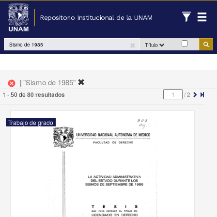
Repositorio Institucional de la UNAM
Título
|
"Sismo de 1985"
cancel
1 - 50 de
80 resultados
/
2
Trabajo de grado