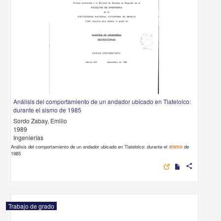
Análisis del comportamiento de un andador ubicado en Tlatelolco:
durante el sismo de 1985
Sordo Zabay, Emilio
1989
Ingenierías
Análisis del comportamiento de un andador ubicado en Tlatelolco: durante el
sismo
de
1985
share
Trabajo de grado