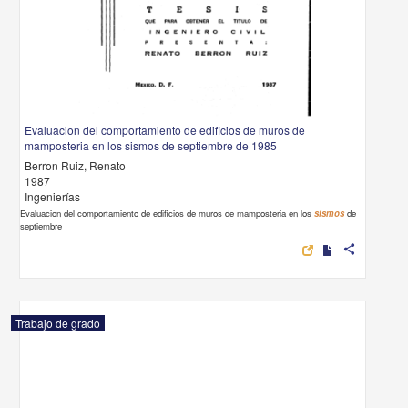
Evaluacion del comportamiento de edificios de muros de
mamposteria en los sismos de septiembre de 1985
Berron Ruiz, Renato
1987
Ingenierías
Evaluacion del comportamiento de edificios de muros de mamposteria en los
sismos
de
septiembre
share
Trabajo de grado