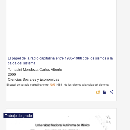
El papel de la radio capitalina entre 1985-1988 : de los sismos a la
caida del sistema
Tomasini Mendoza, Carlos Alberto
2000
Ciencias Sociales y Económicas
El papel de la radio capitalina entre
1985
-1988 : de los sismos a la caida del sistema
share
Trabajo de grado