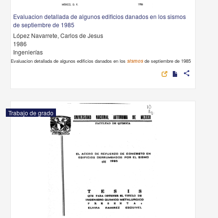
Evaluacion detallada de algunos edificios danados en los sismos
de septiembre de 1985
López Navarrete, Carlos de Jesus
1986
Ingenierías
Evaluacion detallada de algunos edificios danados en los
sismos
de septiembre de 1985
share
Trabajo de grado