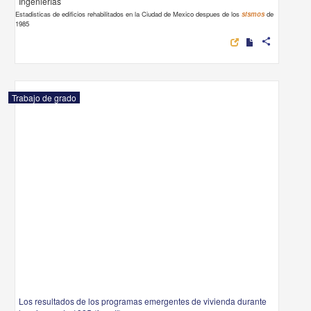
Ingenierías
Estadisticas de edificios rehabilitados en la Ciudad de Mexico despues de los
sismos
de
1985
share
Trabajo de grado
Los resultados de los programas emergentes de vivienda durante