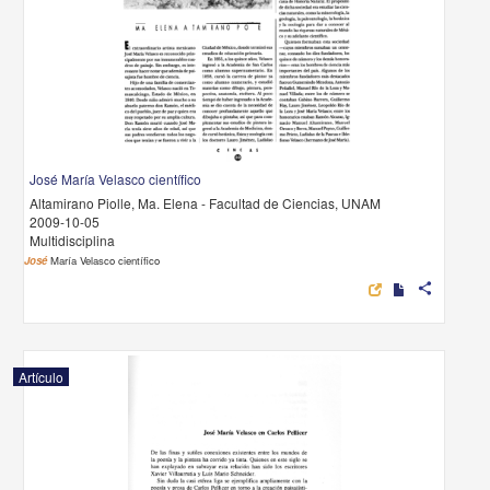
José María Velasco científico
Altamirano Piolle, Ma. Elena - Facultad de Ciencias, UNAM
2009-10-05
Multidisciplina
José
María Velasco científico
share
Artículo