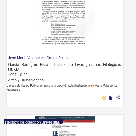
José María Velasco en Carlos Pellicer
García Barragán, Elisa - Instituto de Investigaciones Filológicas,
UNAM
1997-10-20
Artes y Humanidades
y prosa de Carlos Pellicer en torno a la creación paisajística de
José
María Velasco. La
naturaleza
share
Registro de colección universitaria