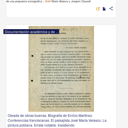
de una propuesta iconografica :
Jose
Maria Velasco y Joaquin Clausell
share
Documentación académica y de investigación
Oleada de obras buenas. Biografía de Enrico Martínez.
Conferencias franciscanas. El paisajista José María Velasco. La
pintura poblana. Errata notable. Insistiendo