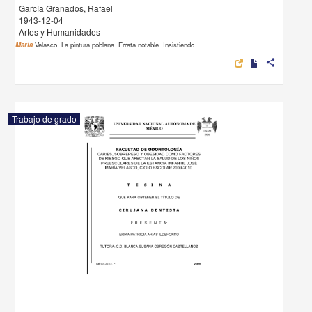
García Granados, Rafael
1943-12-04
Artes y Humanidades
María
Velasco. La pintura poblana. Errata notable. Insistiendo
share
Trabajo de grado