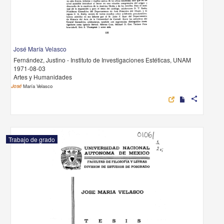
José María Velasco
Fernández, Justino - Instituto de Investigaciones Estéticas, UNAM
1971-08-03
Artes y Humanidades
José
María Velasco
share
Trabajo de grado