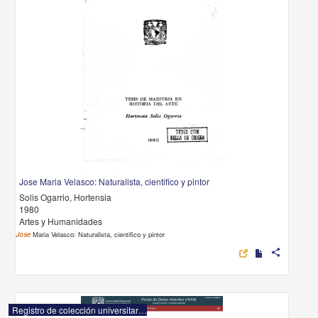
Jose Maria Velasco: Naturalista, cientifico y pintor
Solis Ogarrio, Hortensia
1980
Artes y Humanidades
Jose
Maria Velasco: Naturalista, cientifico y pintor
share
Registro de colección universitaria