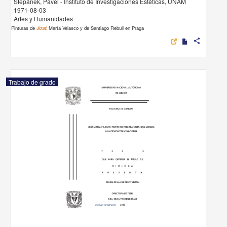
Stepánek, Pavel - Instituto de Investigaciones Estéticas, UNAM
1971-08-03
Artes y Humanidades
Pinturas de
José
María Velasco y de Santiago Rebull en Praga
share
Trabajo de grado