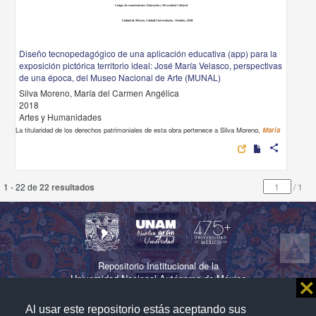
Diseño tecnopedagógico de una aplicación educativa (app) para la
exposición pictórica territorio ideal: José María Velasco, perspectivas
de una época, del Museo Nacional de Arte (MUNAL)
Silva Moreno, María del Carmen Angélica
2018
Artes y Humanidades
La titularidad de los derechos patrimoniales de esta obra pertenece a Silva Moreno,
María
share
1 - 22 de
22 resultados
/
1
Repositorio Institucional de la
Universidad Nacional Autónoma de México
⨯
Al usar este repositorio estás aceptando sus