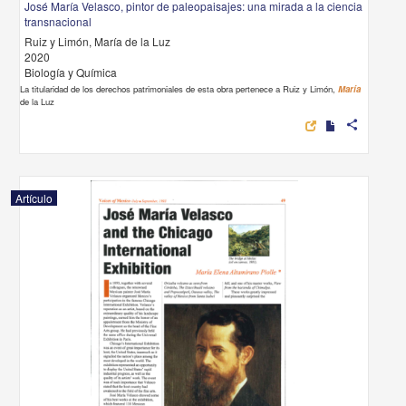
José María Velasco, pintor de paleopaisajes: una mirada a la ciencia
transnacional
Ruiz y Limón, María de la Luz
2020
Biología y Química
La titularidad de los derechos patrimoniales de esta obra pertenece a Ruiz y Limón,
María
de la Luz
share
Artículo