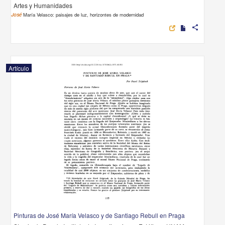
Artes y Humanidades
José
María Velasco: paisajes de luz, horizontes de modernidad
share
Artículo
Pinturas de José María Velasco y de Santiago Rebull en Praga