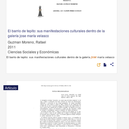
El barrio de tepito: sus manifestaciones culturales dentro de la
galería jose maría velasco
Guzman Moreno, Rafael
2011
Ciencias Sociales y Económicas
El barrio de tepito: sus manifestaciones culturales dentro de la galería
jose
maría velasco
share
Artículo