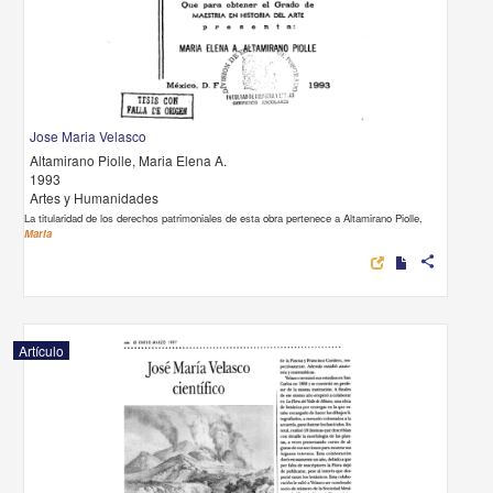
Jose Maria Velasco
Altamirano Piolle, Maria Elena A.
1993
Artes y Humanidades
La titularidad de los derechos patrimoniales de esta obra pertenece a Altamirano Piolle,
Maria
share
Artículo