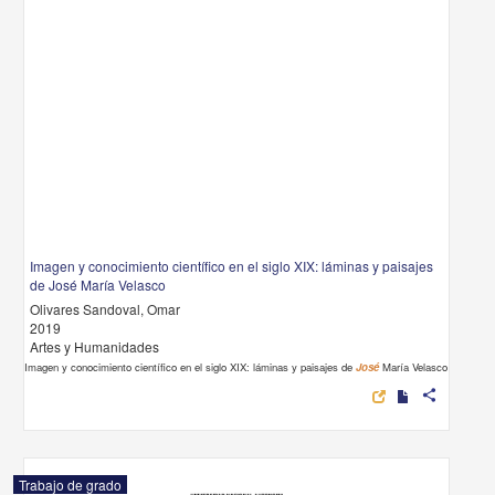
Imagen y conocimiento científico en el siglo XIX: láminas y paisajes
de José María Velasco
Olivares Sandoval, Omar
2019
Artes y Humanidades
Imagen y conocimiento científico en el siglo XIX: láminas y paisajes de
José
María Velasco
share
Trabajo de grado