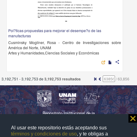
Pol?ticas propuestas para mejorar el desempe?o de las
manufacturas
Cusminsky Mogilner, Rosa - Centro de Investigaciones sobre
América del Norte, UNAM
Artes y Humanidades,Ciencias Sociales y Económicas
share
3,192,751 - 3,192,753 de
3,192,753 resultados
/
63,856
Repositorio Institucional de la
⨯
Universidad Nacional Autónoma de México
Al usar este repositorio estás aceptando sus
términos y condiciones de uso
, y te obligas a