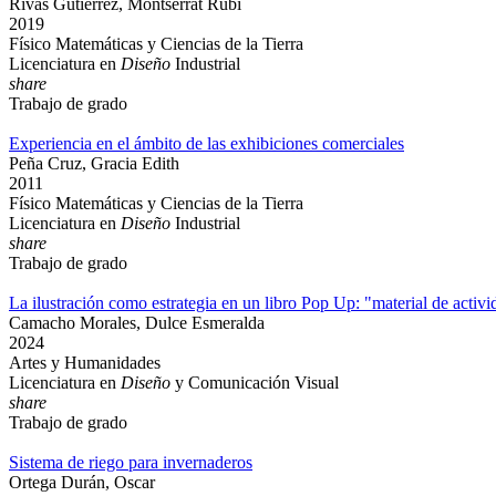
Rivas Gutiérrez, Montserrat Rubí
2019
Físico Matemáticas y Ciencias de la Tierra
Licenciatura en
Diseño
Industrial
share
Trabajo de grado
Experiencia en el ámbito de las exhibiciones comerciales
Peña Cruz, Gracia Edith
2011
Físico Matemáticas y Ciencias de la Tierra
Licenciatura en
Diseño
Industrial
share
Trabajo de grado
La ilustración como estrategia en un libro Pop Up: "material de activ
Camacho Morales, Dulce Esmeralda
2024
Artes y Humanidades
Licenciatura en
Diseño
y Comunicación Visual
share
Trabajo de grado
Sistema de riego para invernaderos
Ortega Durán, Oscar