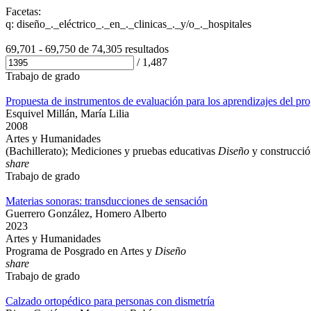
Facetas:
q: diseño_._eléctrico_._en_._clinicas_._y/o_._hospitales
69,701 - 69,750 de
74,305 resultados
/
1,487
Trabajo de grado
Propuesta de instrumentos de evaluación para los aprendizajes del p
Esquivel Millán, María Lilia
2008
Artes y Humanidades
(Bachillerato); Mediciones y pruebas educativas
Diseño
y construcci
share
Trabajo de grado
Materias sonoras: transducciones de sensación
Guerrero González, Homero Alberto
2023
Artes y Humanidades
Programa de Posgrado en Artes y
Diseño
share
Trabajo de grado
Calzado ortopédico para personas con dismetría