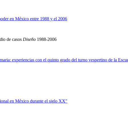
 poder en México entre 1988 y el 2006
udio de casos
Diseño
1988-2006
imaria: experiencias con el quinto grado del turno vespertino de la Esc
ional en México durante el siglo XX"