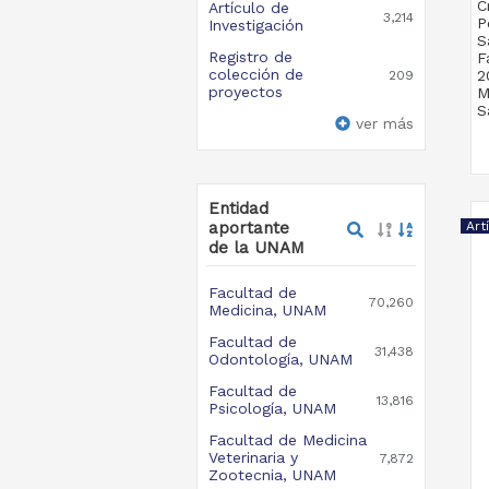
C
Artículo de
3,214
P
Investigación
S
Registro de
F
colección de
2
209
proyectos
M
S
ver más
Entidad
aportante
Art
de la UNAM
Facultad de
70,260
Medicina, UNAM
Facultad de
31,438
Odontología, UNAM
Facultad de
13,816
Psicología, UNAM
Facultad de Medicina
Veterinaria y
7,872
Zootecnia, UNAM