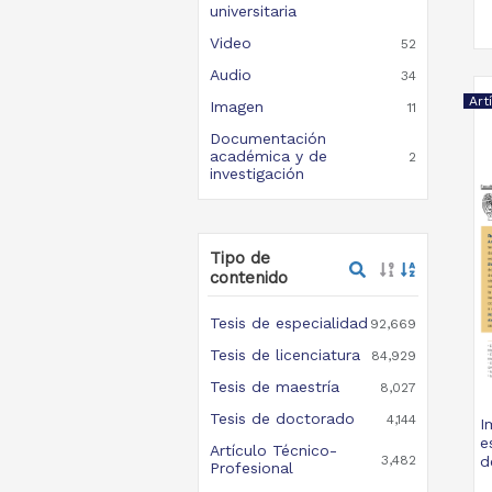
universitaria
Video
52
Audio
34
Art
Imagen
11
Documentación
académica y de
2
investigación
Tipo de
contenido
Tesis de especialidad
92,669
Tesis de licenciatura
84,929
Tesis de maestría
8,027
Tesis de doctorado
4,144
I
e
Artículo Técnico-
3,482
d
Profesional