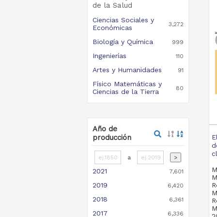
de la Salud
Ciencias Sociales y
3,272
Económicas
Biología y Química
999
Ingenierías
110
Artes y Humanidades
91
Físico Matemáticas y
80
Ciencias de la Tierra
Año de
producción
E
d
c
a
>
M
2021
7,601
M
2019
R
6,420
M
2018
6,361
R
M
2017
6,336
2