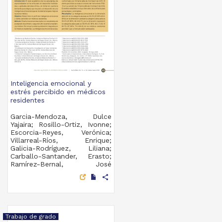
Inteligencia emocional y
estrés percibido en médicos
residentes
Garcia-Mendoza, Dulce
Yajaira; Rosillo-Ortiz, Ivonne;
Escorcia-Reyes, Verónica;
Villarreal-Ríos, Enrique;
Galicia-Rodríguez, Liliana;
Carballo-Santander, Erasto;
Ramírez-Bernal, José
Asunción - Facultad de
share
Medicina, UNAM
2025-01-05
Medicina y Ciencias de la
Salud
Trabajo de grado