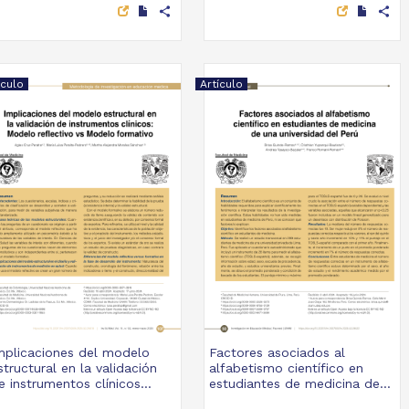
share
share
ículo
Artículo
mplicaciones del modelo
Factores asociados al
structural en la validación
alfabetismo científico en
e instrumentos clínicos...
estudiantes de medicina de...