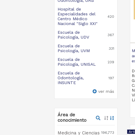
Odontología, UAG
Hospital de
Especialidades del
420
Centro Médico
Nacional "Siglo XXI"
Escuela de
367
Psicología, UDV
Escuela de
331
Psicología, UVM
M
a
Escuela de
e
239
Psicología, UNISAL
D
Escuela de
R
Odontología,
197
G
INSUNTE
C
N
ver más
V
L
W
H
M
Área de
2
conocimiento
M
S
Art
Medicina y Ciencias
196,773