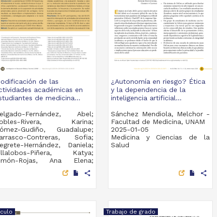
odificación de las
¿Autonomía en riesgo? Ética
ctividades académicas en
y la dependencia de la
studiantes de medicina...
inteligencia artificial...
elgado-Fernández, Abel;
Sánchez Mendiola, Melchor -
obles-Rivera, Karina;
Facultad de Medicina, UNAM
ómez-Gudiño, Guadalupe;
2025-01-05
arrasco-Contreras, Sofia;
Medicina y Ciencias de la
egrete-Hernández, Daniela;
Salud
illalobos-Piñera, Katya;
imón-Rojas, Ana Elena;
akida-Kuzunoki, Guillermo
share
share
ideo - Facultad de
edicina, UNAM
025-01-05
edicina y Ciencias de la
alud
ículo
Trabajo de grado