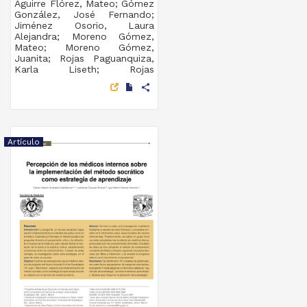
Aguirre Flórez, Mateo; Gómez
González, José Fernando;
Jiménez Osorio, Laura
Alejandra; Moreno Gómez,
Mateo; Moreno Gómez,
Juanita; Rojas Paguanquiza,
Karla Liseth; Rojas
Paguanquiza, Donald Jehison;
share
Quintero Cabrera, Yuly Mabel;
Pantoja Chazatar, Lency
Yurani; Moreno Gómez,
Germán Alberto - Facultad de
Medicina, UNAM
Artículo
2025-01-05
Medicina y Ciencias de la
Salud