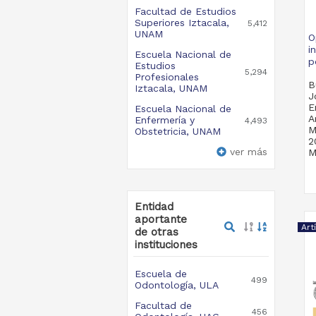
Facultad de Estudios
Superiores Iztacala,
5,412
UNAM
O
i
Escuela Nacional de
p
Estudios
5,294
Profesionales
B
Iztacala, UNAM
J
E
Escuela Nacional de
A
Enfermería y
4,493
M
Obstetricia, UNAM
2
ver más
M
S
Entidad
aportante
Art
de otras
instituciones
Escuela de
499
Odontología, ULA
Facultad de
456