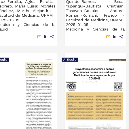
ruz-Peralta, Agles; Peralta-
Quinde-Ramos, Brisa;
edrero, María Luisa; Morales
Yupanqui-Bautista, Cristhian;
ánchez, Martha Alejandra -
Tasayco-Bazalar, Andrea;
acultad de Medicina, UNAM
Romaní-Romaní, Franco -
025-01-05
Facultad de Medicina, UNAM
edicina y Ciencias de la
2025-01-05
alud
Medicina y Ciencias de la
Salud
share
share
ículo
Artículo