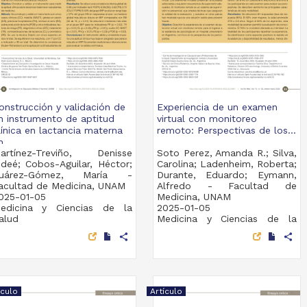
onstrucción y validación de
Experiencia de un examen
n instrumento de aptitud
virtual con monitoreo
línica en lactancia materna
remoto: Perspectivas de los...
...
artínez-Treviño, Denisse
Soto Perez, Amanda R.; Silva,
ideé; Cobos-Aguilar, Héctor;
Carolina; Ladenheim, Roberta;
uárez-Gómez, María -
Durante, Eduardo; Eymann,
acultad de Medicina, UNAM
Alfredo - Facultad de
025-01-05
Medicina, UNAM
edicina y Ciencias de la
2025-01-05
alud
Medicina y Ciencias de la
Salud
share
share
ículo
Artículo