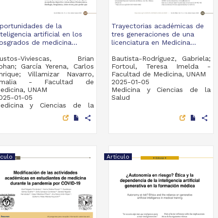
portunidades de la
Trayectorias académicas de
nteligencia artificial en los
tres generaciones de una
osgrados de medicina...
licenciatura en Medicina...
ustos-Viviescas, Brian
Bautista-Rodríguez, Gabriela;
ohan; García Yerena, Carlos
Fortoul, Teresa Imelda -
nrique; Villamizar Navarro,
Facultad de Medicina, UNAM
malia - Facultad de
2025-01-05
edicina, UNAM
Medicina y Ciencias de la
025-01-05
Salud
edicina y Ciencias de la
alud
share
share
ículo
Artículo