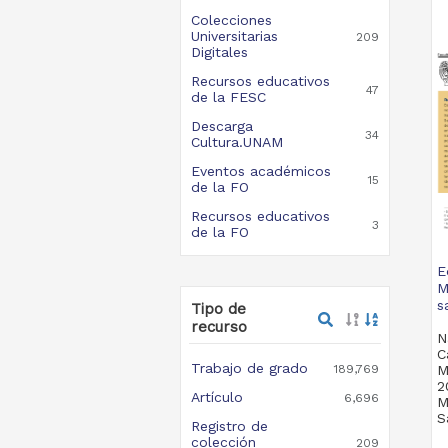
Colecciones
Universitarias
209
Digitales
Recursos educativos
47
de la FESC
Descarga
34
Cultura.UNAM
Eventos académicos
15
de la FO
Recursos educativos
3
de la FO
E
M
s
Tipo de
recurso
N
C
Trabajo de grado
189,769
M
2
Artículo
6,696
M
S
Registro de
colección
209