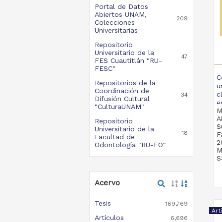
Portal de Datos
Abiertos UNAM,
209
Colecciones
Universitarias
Repositorio
Universitario de la
47
FES Cuautitlán "RU-
FESC"
C
Repositorios de la
u
Coordinación de
c
34
Difusión Cultural
en
"CulturaUNAM"
M
A
Repositorio
S
Universitario de la
18
F
Facultad de
2
Odontología "RU-FO"
M
S
Acervo
Tesis
189,769
Art
Artículos
6,696