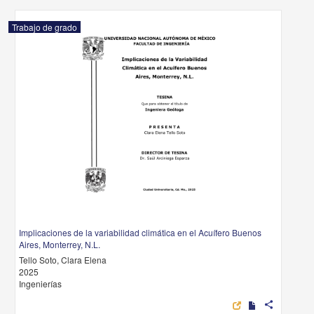
Trabajo de grado
Implicaciones de la variabilidad climática en el Acuífero Buenos
Aires, Monterrey, N.L.
Tello Soto, Clara Elena
2025
Ingenierías
share