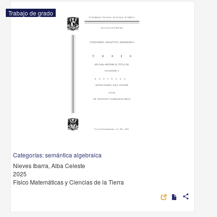
Trabajo de grado
Categorías: semántica algebraica
Nieves Ibarra, Alba Celeste
2025
Físico Matemáticas y Ciencias de la Tierra
share