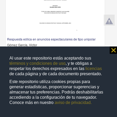
Respuesta eólica en anuncios espectaculares de tipo unipolar
Gómez García, Victor
⨯
2025
Ingenierías
Al usar este repositorio estás aceptando sus
share
términos y condiciones de uso
, y te obligas a
respetar los derechos expresados en las
licencias
de cada página y de cada documento presentado.
Este repositorio utiliza cookies propias para
Trabajo de grado
generar estadísticas, proporcionar sugerencias y
almacenar tus preferencias. Podrás deshabilitarlas
accediendo a la configuración de tu navegador.
Conoce más en nuestro
aviso de privacidad.