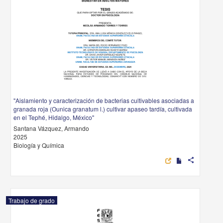
"Aislamiento y caracterización de bacterias cultivables asociadas a
granada roja (Ounica granatum l.) cultivar apaseo tardía, cultivada
en el Tephé, Hidalgo, México"
Santana Vázquez, Armando
2025
Biología y Química
share
Trabajo de grado