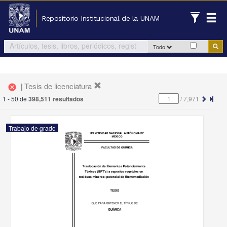
Repositorio Institucional de la UNAM
Todo
|
Tesis de licenciatura
cancel
1 - 50 de
398,511 resultados
/
7,971
Trabajo de grado