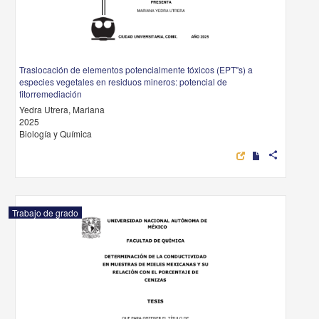
Traslocación de elementos potencialmente tóxicos (EPT"s) a
especies vegetales en residuos mineros: potencial de
fitorremediación
Yedra Utrera, Mariana
2025
Biología y Química
share
Trabajo de grado