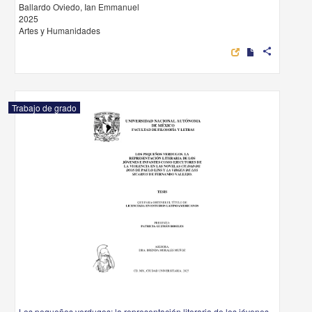
Ballardo Oviedo, Ian Emmanuel
2025
Artes y Humanidades
share
Trabajo de grado
Los pequeños verdugos: la representación literaria de los jóvenes