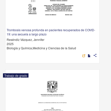
Trombosis venosa profunda en pacientes recuperados de COVID-
19: una secuela a largo plazo
Reséndiz Vázquez, Jennifer
2025
Biología y Química,Medicina y Ciencias de la Salud
share
Trabajo de grado