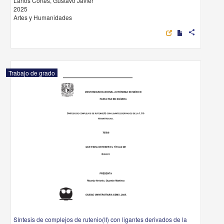
Larios Cortés, Gustavo Javier
2025
Artes y Humanidades
share
Trabajo de grado
Síntesis de complejos de rutenio(II) con ligantes derivados de la