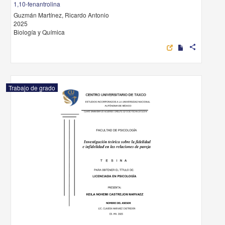
1,10-fenantrolina
Guzmán Martínez, Ricardo Antonio
2025
Biología y Química
share
Trabajo de grado