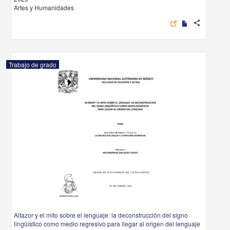
Artes y Humanidades
share
Trabajo de grado
Altazor y el mito sobre el lenguaje: la deconstrucción del signo
lingüístico como medio regresivo para llegar al origen del lenguaje