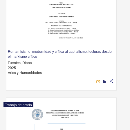
Romanticismo, modernidad y crítica al capitalismo: lecturas desde
el marxismo crítico
Fuentes, Diana
2025
Artes y Humanidades
share
Trabajo de grado