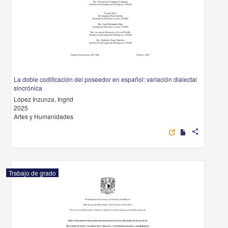
La doble codificación del poseedor en español: variación dialectal
sincrónica
López Inzunza, Ingrid
2025
Artes y Humanidades
share
Trabajo de grado