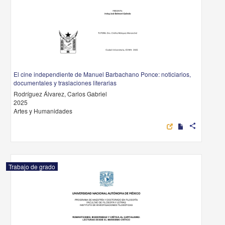
El cine independiente de Manuel Barbachano Ponce: noticiarios,
documentales y traslaciones literarias
Rodríguez Álvarez, Carlos Gabriel
2025
Artes y Humanidades
share
Trabajo de grado