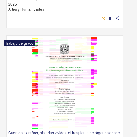
2025
Artes y Humanidades
share
Trabajo de grado
Cuerpos extraños, historias vividas: el trasplante de órganos desde