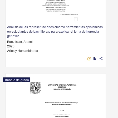
Análisis de las representaciones cmomo herramientas epistémicas
en estudiantes de bachillerato para explicar el tema de herencia
genética
Baez Islas, Araceli
2025
Artes y Humanidades
share
Trabajo de grado