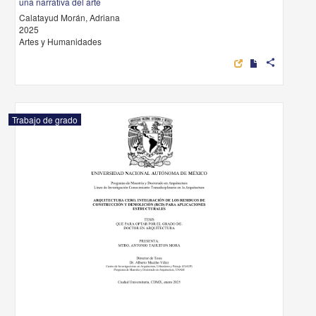
una narrativa del arte
Calatayud Morán, Adriana
2025
Artes y Humanidades
share
Trabajo de grado