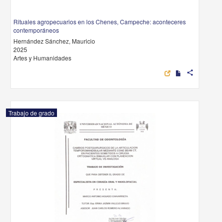
Rituales agropecuarios en los Chenes, Campeche: aconteceres
contemporáneos
Hernández Sánchez, Mauricio
2025
Artes y Humanidades
share
Trabajo de grado