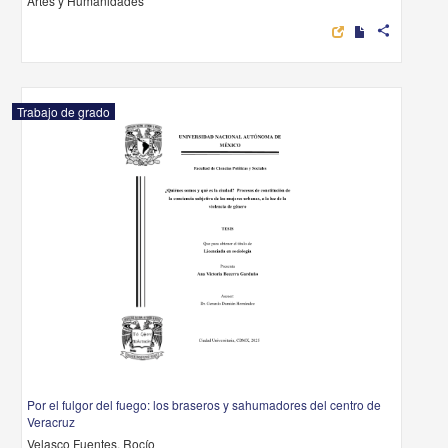
Artes y Humanidades
share
Trabajo de grado
Por el fulgor del fuego: los braseros y sahumadores del centro de
Veracruz
Velasco Fuentes, Rocío