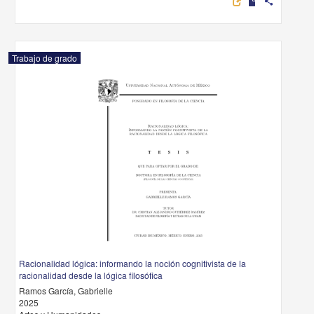
share
Trabajo de grado
Racionalidad lógica: informando la noción cognitivista de la
racionalidad desde la lógica filosófica
Ramos García, Gabrielle
2025