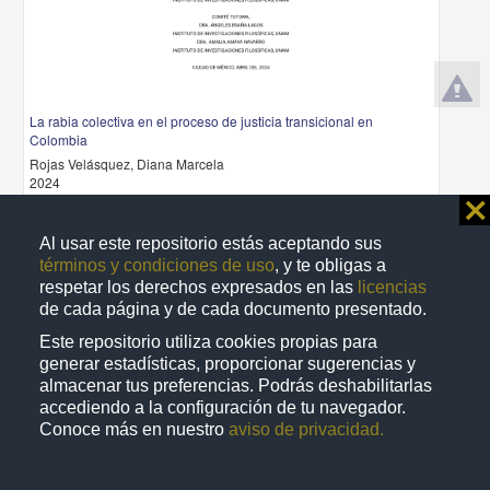
La rabia colectiva en el proceso de justicia transicional en
Colombia
Rojas Velásquez, Diana Marcela
2024
Artes y Humanidades
⨯
share
Al usar este repositorio estás aceptando sus
términos y condiciones de uso
, y te obligas a
respetar los derechos expresados en las
licencias
de cada página y de cada documento presentado.
Trabajo de grado
Este repositorio utiliza cookies propias para
generar estadísticas, proporcionar sugerencias y
almacenar tus preferencias. Podrás deshabilitarlas
accediendo a la configuración de tu navegador.
Conoce más en nuestro
aviso de privacidad.