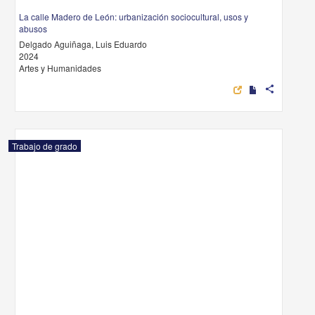
La calle Madero de León: urbanización sociocultural, usos y
abusos
Delgado Aguiñaga, Luis Eduardo
2024
Artes y Humanidades
share
Trabajo de grado