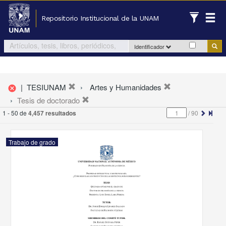
Repositorio Institucional de la UNAM
Identificador
|
TESIUNAM
Artes y Humanidades
cancel
Tesis de doctorado
1 - 50 de
4,457 resultados
/
90
Trabajo de grado