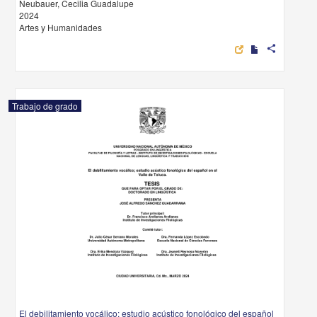
Neubauer, Cecilia Guadalupe
2024
Artes y Humanidades
share
Trabajo de grado
El debilitamiento vocálico: estudio acústico fonológico del español