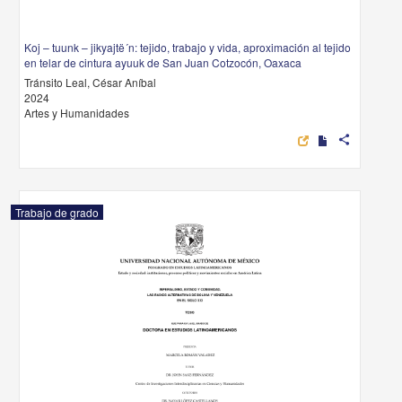
Koj – tuunk – jikyajtë´n: tejido, trabajo y vida, aproximación al tejido
en telar de cintura ayuuk de San Juan Cotzocón, Oaxaca
Tránsito Leal, César Aníbal
2024
Artes y Humanidades
share
Trabajo de grado