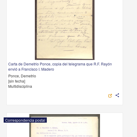
Carta de Demetrio Ponce, copia del telegrama que R.F. Rayón
envió a Francisco I. Madero
Ponce, Demetrio
[sin fecha]
Multidisciplina
share
Correspondencia postal