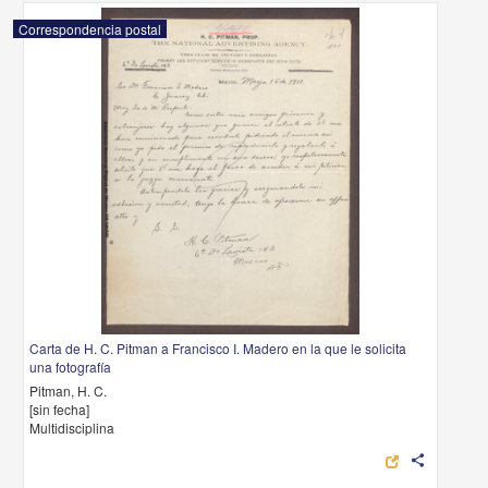
Correspondencia postal
Carta de H. C. Pitman a Francisco I. Madero en la que le solicita
una fotografía
Pitman, H. C.
[sin fecha]
Multidisciplina
share