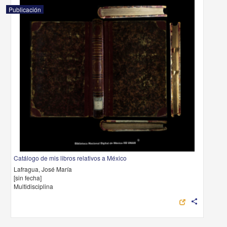
Publicación
Catálogo de mis libros relativos a México
Lafragua, José María
[sin fecha]
Multidisciplina
share