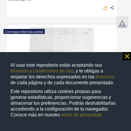
share
Correspondencia postal
⨯
Al usar este repositorio estás aceptando sus
términos y condiciones de uso
, y te obligas a
respetar los derechos expresados en las
licencias
de cada página y de cada documento presentado.
Este repositorio utiliza cookies propias para
generar estadísticas, proporcionar sugerencias y
almacenar tus preferencias. Podrás deshabilitarlas
accediendo a la configuración de tu navegador.
Conoce más en nuestro
aviso de privacidad.
Recomienda José Lopp a Jesús Duarte
Lopp, José
[sin fecha]