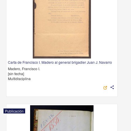
Carta de Francisco I. Madero al general brigadier Juan J. Navarro
Madero, Francisco I.
[sin fecha]
Multidisciplina
share
Publicación