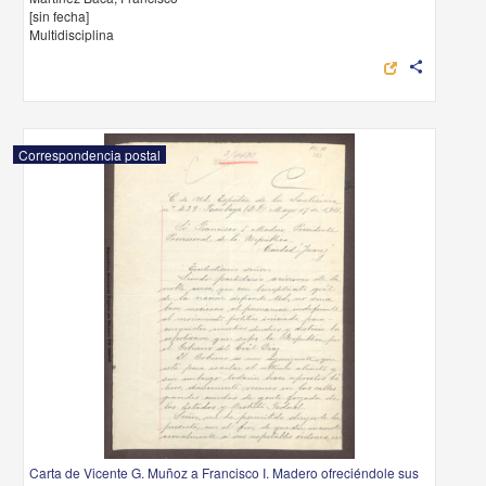
[sin fecha]
Multidisciplina
share
Correspondencia postal
Carta de Vicente G. Muñoz a Francisco I. Madero ofreciéndole sus