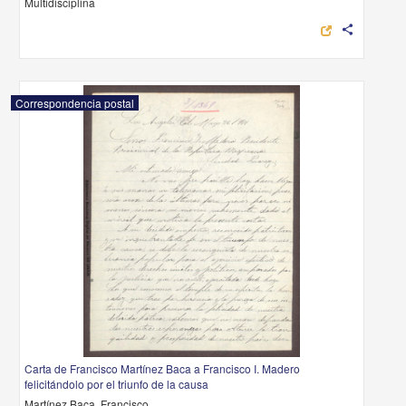
Multidisciplina
share
Correspondencia postal
Carta de Francisco Martínez Baca a Francisco I. Madero
felicitándolo por el triunfo de la causa
Martínez Baca, Francisco