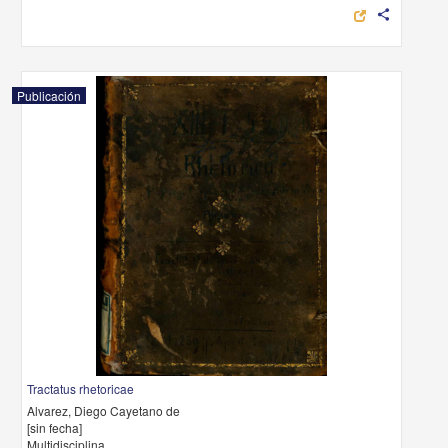
share
Publicación
Tractatus rhetoricae
Alvarez, Diego Cayetano de
[sin fecha]
Multidisciplina