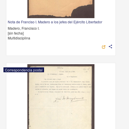
Nota de Franciso I. Madero a los jefes del Ejército Libertador
Madero, Francisco I.
[sin fecha]
Multidisciplina
share
Correspondencia postal