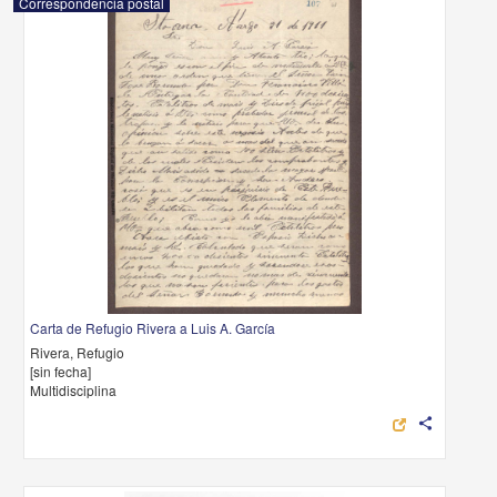
Correspondencia postal
Carta de Refugio Rivera a Luis A. García
Rivera, Refugio
[sin fecha]
Multidisciplina
share