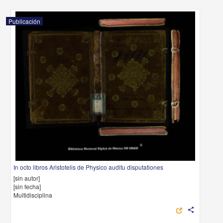
Publicación
In octo libros Aristotelis de Physico auditu disputationes
[sin autor]
[sin fecha]
Multidisciplina
share