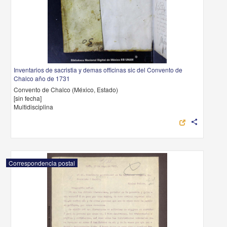
Inventarios de sacristia y demas officinas sic del Convento de
Chalco año de 1731
Convento de Chalco (México, Estado)
[sin fecha]
Multidisciplina
share
Correspondencia postal