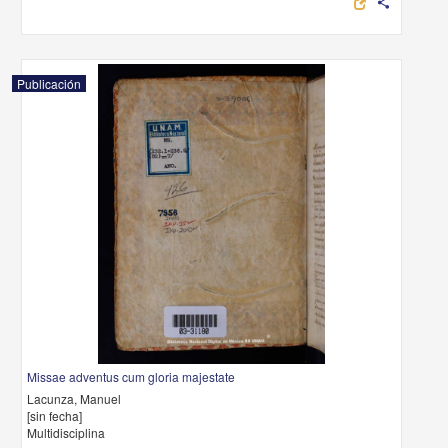
share
Publicación
Missae adventus cum gloria majestate
Lacunza, Manuel
[sin fecha]
Multidisciplina