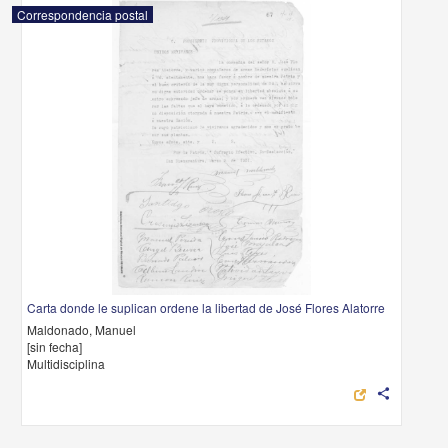
Correspondencia postal
Carta donde le suplican ordene la libertad de José Flores Alatorre
Maldonado, Manuel
[sin fecha]
Multidisciplina
share