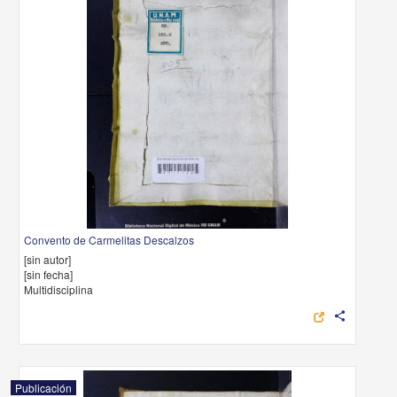
Convento de Carmelitas Descalzos
[sin autor]
[sin fecha]
Multidisciplina
share
Publicación