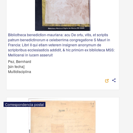
Bibliotheca benediction-mauriana: acu De ortu, vitis, et scriptis
patrum benedictinorum e celeberrima congregatione S Mauri in
Francia: Libri II qui etiam veterem insignem anonymum de
scriptoribus ecclesiasticis addidit, & hic primùm ex biblioteca MSS:
Mellicensi in lucem asseruit
Pez, Bernhard
[sin fecha]
Multidisciplina
share
Correspondencia postal