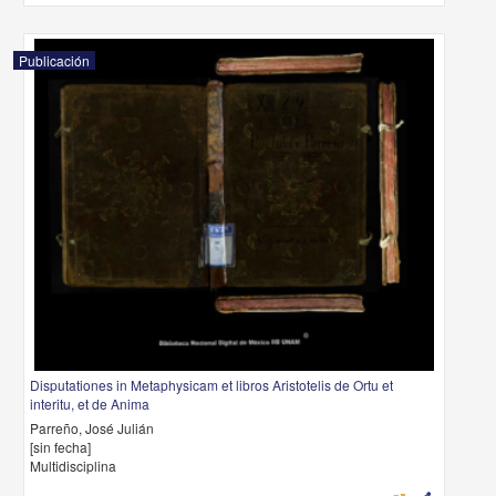
Publicación
Disputationes in Metaphysicam et libros Aristotelis de Ortu et
interitu, et de Anima
Parreño, José Julián
[sin fecha]
Multidisciplina