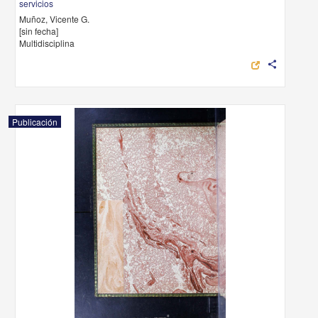
servicios
Muñoz, Vicente G.
[sin fecha]
Multidisciplina
share
Publicación