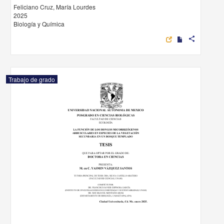
Feliciano Cruz, María Lourdes
2025
Biología y Química
share
Trabajo de grado