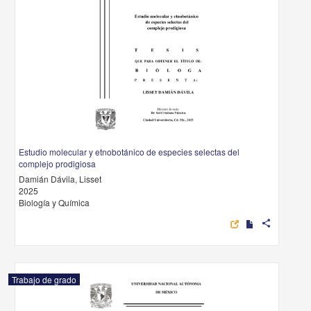
Estudio molecular y etnobotánico de especies selectas del
complejo prodigiosa
Damián Dávila, Lisset
2025
Biología y Química
share
Trabajo de grado