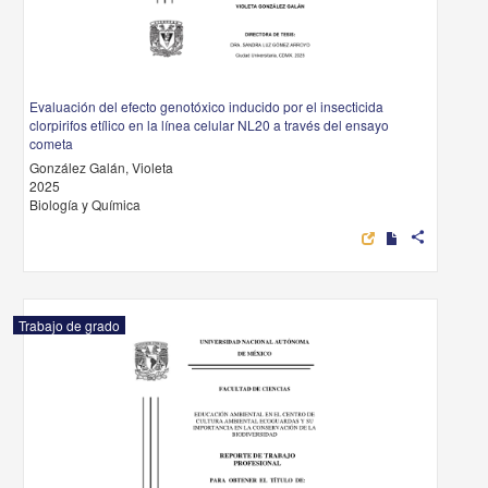
Evaluación del efecto genotóxico inducido por el insecticida
clorpirifos etílico en la línea celular NL20 a través del ensayo
cometa
González Galán, Violeta
2025
Biología y Química
share
Trabajo de grado