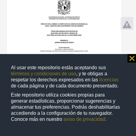
⨯
Al usar este repositorio estás aceptando sus
términos y condiciones de uso
, y te obligas a
respetar los derechos expresados en las
licencias
Impacto del cambio climático en el derecho humano al agua:
de cada página y de cada documento presentado.
adaptación con perspectiva de género
Este repositorio utiliza cookies propias para
González Zurita, Jazmín
2025
generar estadísticas, proporcionar sugerencias y
Biología y Química
almacenar tus preferencias. Podrás deshabilitarlas
accediendo a la configuración de tu navegador.
share
Conoce más en nuestro
aviso de privacidad.