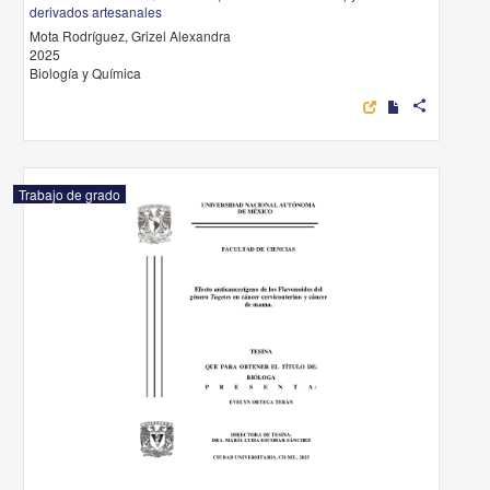
derivados artesanales
Mota Rodríguez, Grizel Alexandra
2025
Biología y Química
share
Trabajo de grado