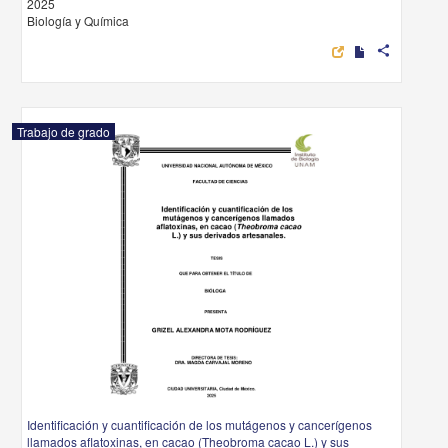
2025
Biología y Química
share
Trabajo de grado
Identificación y cuantificación de los mutágenos y cancerígenos
llamados aflatoxinas, en cacao (Theobroma cacao L.) y sus