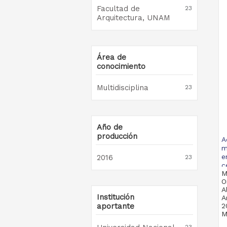
Facultad de
23
Arquitectura, UNAM
Área de
conocimiento
Multidisciplina
23
Año de
producción
A
m
e
2016
23
c
M
O
A
Institución
A
aportante
2
M