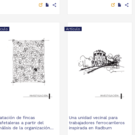
share
share
ículo
Artículo
atación de fincas
Una unidad vecinal para
afetaleras a partir del
trabajadores ferrocarrileros
nálisis de la organización...
inspirada en Radburn