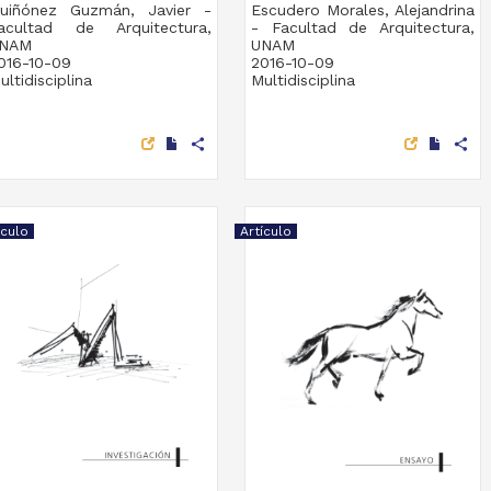
uiñónez Guzmán, Javier -
Escudero Morales, Alejandrina
acultad de Arquitectura,
- Facultad de Arquitectura,
NAM
UNAM
016-10-09
2016-10-09
ultidisciplina
Multidisciplina
share
share
ículo
Artículo