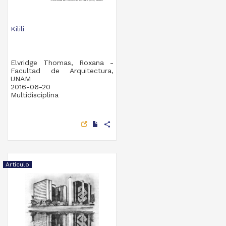
Kilili
Elvridge Thomas, Roxana -
Facultad de Arquitectura,
UNAM
2016-06-20
Multidisciplina
share
Artículo