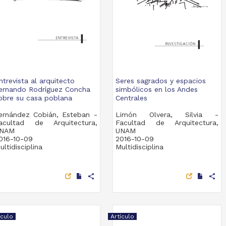
ntrevista al arquitecto
Seres sagrados y espacios
ernando Rodríguez Concha
simbólicos en los Andes
obre su casa poblana
Centrales
ernández Cobián, Esteban -
Limón Olvera, Silvia -
acultad de Arquitectura,
Facultad de Arquitectura,
NAM
UNAM
016-10-09
2016-10-09
ultidisciplina
Multidisciplina
share
share
ículo
Artículo