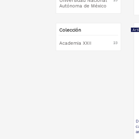
Universidad Nacional
23
Autónoma de México
Colección
Art
Academia XXII
23
D
c
a