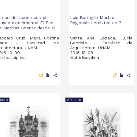
l eco del acontecer: el
Luis Barragán Morfín:
useo experimental El Eco
Regionalist Architecture?
e Mathias Göeritz desde el...
accaro Cruz, María Cristina
Santa Ana Lozada, Lucia
arla - Facultad de
Gabriela - Facultad de
rquitectura, UNAM
Arquitectura, UNAM
016-10-09
2016-10-09
ultidisciplina
Multidisciplina
share
share
ículo
Artículo