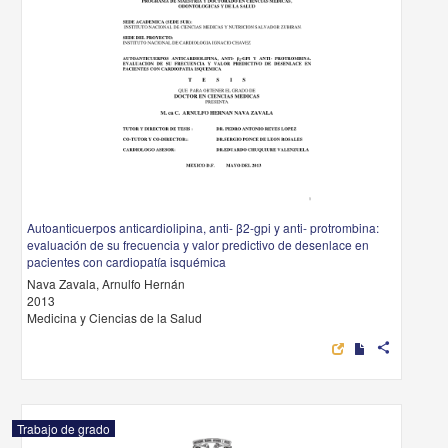
Autoanticuerpos anticardiolipina, anti- β2-gpi y anti- protrombina:
evaluación de su frecuencia y valor predictivo de desenlace en
pacientes con cardiopatía isquémica
Nava Zavala, Arnulfo Hernán
2013
Medicina y Ciencias de la Salud
share
Trabajo de grado