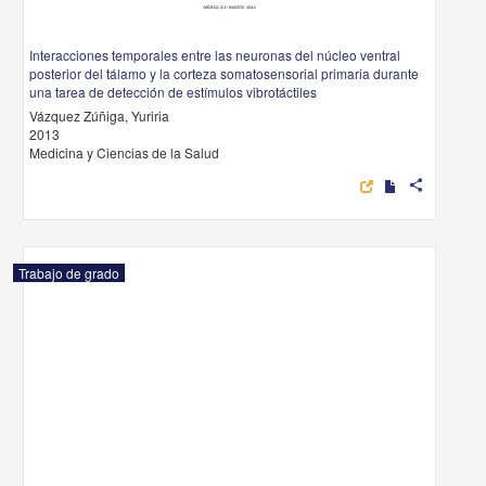
Interacciones temporales entre las neuronas del núcleo ventral
posterior del tálamo y la corteza somatosensorial primaria durante
una tarea de detección de estímulos vibrotáctiles
Vázquez Zúñiga, Yuriria
2013
Medicina y Ciencias de la Salud
share
Trabajo de grado