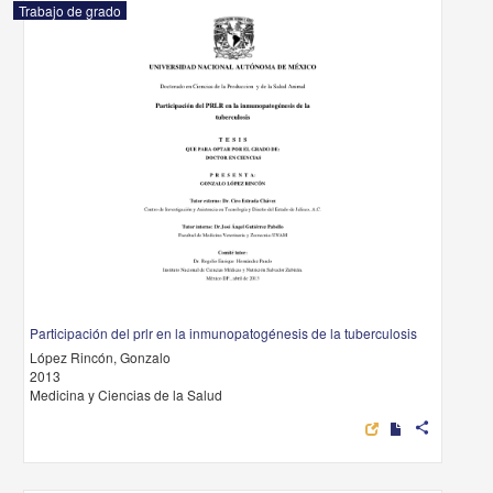
Trabajo de grado
Participación del prlr en la inmunopatogénesis de la tuberculosis
López Rincón, Gonzalo
2013
Medicina y Ciencias de la Salud
share