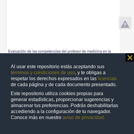
Evaluación de las competencias del profesor de medicina en la
⨯
UNAM e identificación de factores predictores del rendimiento
académico de los alumnos
Al usar este repositorio estás aceptando sus
Flores Hernández, Fernando
términos y condiciones de uso
, y te obligas a
2013
Medicina y Ciencias de la Salud
respetar los derechos expresados en las
licencias
de cada página y de cada documento presentado.
share
Este repositorio utiliza cookies propias para
generar estadísticas, proporcionar sugerencias y
almacenar tus preferencias. Podrás deshabilitarlas
Trabajo de grado
accediendo a la configuración de tu navegador.
Conoce más en nuestro
aviso de privacidad.