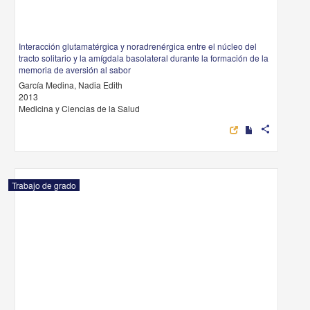
Interacción glutamatérgica y noradrenérgica entre el núcleo del
tracto solitario y la amígdala basolateral durante la formación de la
memoria de aversión al sabor
García Medina, Nadia Edith
2013
Medicina y Ciencias de la Salud
share
Trabajo de grado