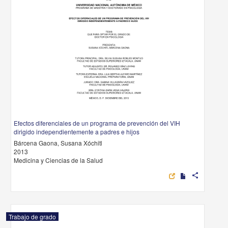
Efectos diferenciales de un programa de prevención del VIH
dirigido independientemente a padres e hijos
Bárcena Gaona, Susana Xóchitl
2013
Medicina y Ciencias de la Salud
share
Trabajo de grado