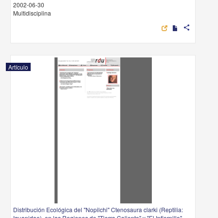
2002-06-30
Multidisciplina
share
Artículo
Distribución Ecológica del "Nopilchi" Ctenosaura clarki (Reptilia:
Iguanidae), en las Regiones de "Tierra Caliente" y "El Infiernillo",