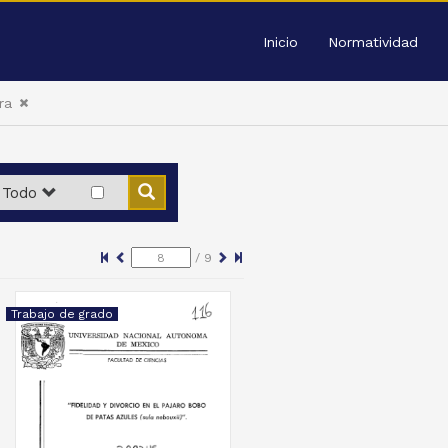
Inicio
Normatividad
ra
Todo
/
9
Trabajo de grado