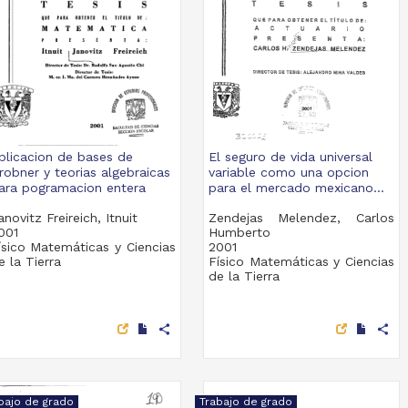
plicacion de bases de
El seguro de vida universal
robner y teorias algebraicas
variable como una opcion
ara pogramacion entera
para el mercado mexicano...
anovitz Freireich, Itnuit
Zendejas Melendez, Carlos
001
Humberto
ísico Matemáticas y Ciencias
2001
e la Tierra
Físico Matemáticas y Ciencias
de la Tierra
share
share
bajo de grado
Trabajo de grado