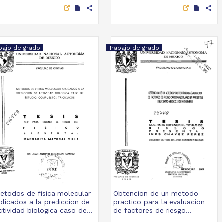
share
share
bajo de grado
Trabajo de grado
etodos de fisica molecular
Obtencion de un metodo
plicados a la prediccion de
practico para la evaluacion
ctividad biologica caso de...
de factores de riesgo...