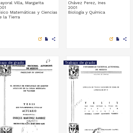
ayoral Villa, Margarita
Chávez Perez, Ines
001
2001
ísico Matemáticas y Ciencias
Biología y Química
e la Tierra
share
share
bajo de grado
Trabajo de grado