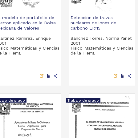
l modelo de portafolio de
Deteccion de trazas
erton aplicado en la Bolsa
nucleares de iones de
exicana de Valores
carbono LR115
artinez Ramirez, Enrique
Sanchez Torres, Norma Yanet
001
2001
ísico Matemáticas y Ciencias
Físico Matemáticas y Ciencias
e la Tierra
de la Tierra
share
share
bajo de grado
Trabajo de grado