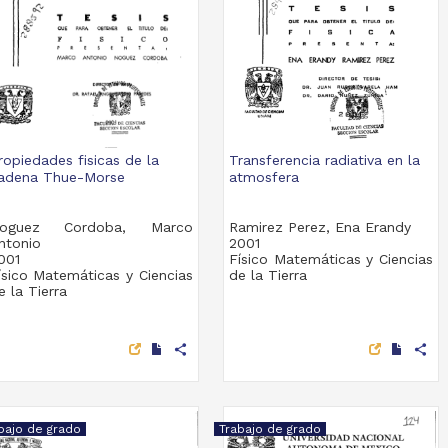
ropiedades fisicas de la
Transferencia radiativa en la
adena Thue-Morse
atmosfera
oguez Cordoba, Marco
Ramirez Perez, Ena Erandy
ntonio
2001
001
Físico Matemáticas y Ciencias
ísico Matemáticas y Ciencias
de la Tierra
e la Tierra
share
share
bajo de grado
Trabajo de grado