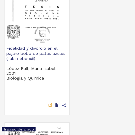
Fidelidad y divorcio en el
pajaro bobo de patas azules
(sula nebouxii)
López Rull, Maria Isabel
2001
Biología y Química
share
Trabajo de grado