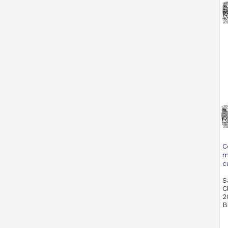
C
m
c
S
C
2
B