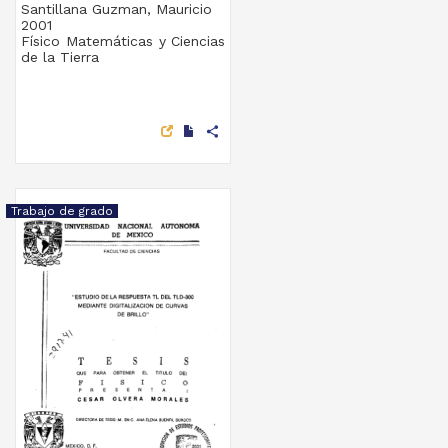
Santillana Guzman, Mauricio
2001
Físico Matemáticas y Ciencias
de la Tierra
share
Trabajo de grado