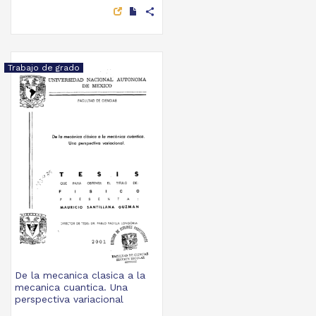
share
Trabajo de grado
De la mecanica clasica a la
mecanica cuantica. Una
perspectiva variacional