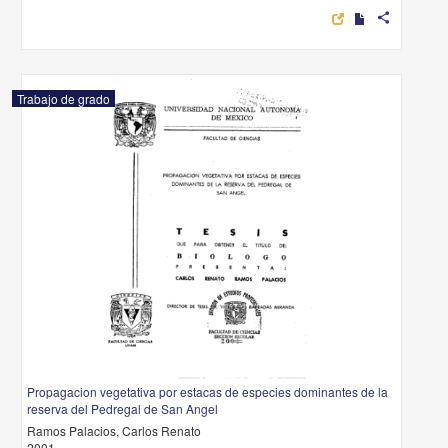
share
Trabajo de grado
Propagacion vegetativa por estacas de especies dominantes de la
reserva del Pedregal de San Angel
Ramos Palacios, Carlos Renato
2001