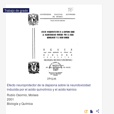
Trabajo de grado
Efecto neuroprotector de la dapsona sobre la neurotoxicidad
inducida por el acido quinolinico y el acido kainico
Rubio Osornio, Moises
2001
Biología y Química
share