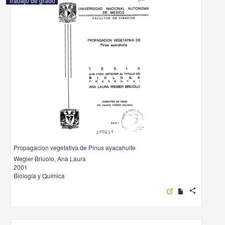
Trabajo de grado
Propagacion vegetativa de Pinus ayacahuite
Wegier Briuolo, Ana Laura
2001
Biología y Química
share