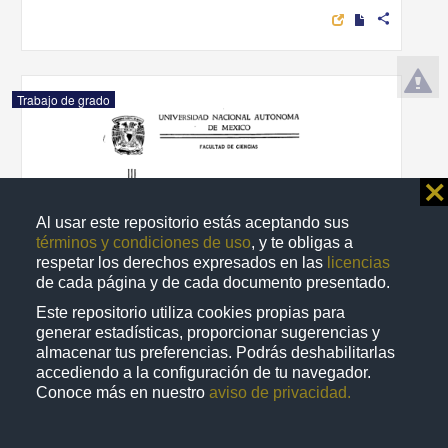
share
Trabajo de grado
⨯
Al usar este repositorio estás aceptando sus
términos y condiciones de uso
, y te obligas a
respetar los derechos expresados en las
licencias
de cada página y de cada documento presentado.
Este repositorio utiliza cookies propias para
generar estadísticas, proporcionar sugerencias y
almacenar tus preferencias. Podrás deshabilitarlas
accediendo a la configuración de tu navegador.
Construccion de un metabuscar de documentos en Internet
Conoce más en nuestro
aviso de privacidad.
(amoxicalli)
Hernandez Ortega, Luis