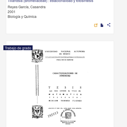
Tillandsia (Bromeliaceae) : estacionalidad y fotosintesis
Reyes García, Casandra
2001
Biología y Química
share
Trabajo de grado