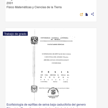
2001
Físico Matemáticas y Ciencias de la Tierra
share
Trabajo de grado
Ecofisiologia de epifitas de selva baja caducifolia del genero