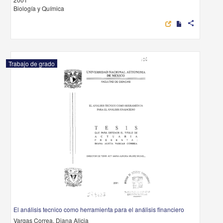
Biología y Química
share
Trabajo de grado
El análisis tecnico como herramienta para el análisis financiero
Vargas Correa, Diana Alicia