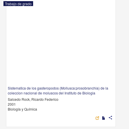
Trabajo de grado
Sistematica de los gasteropodos (Mollusca:prosobranchia) de la
coleccion nacional de moluscos del Instituto de Biologia
Salcedo Rock, Ricardo Federico
2001
Biología y Química
share