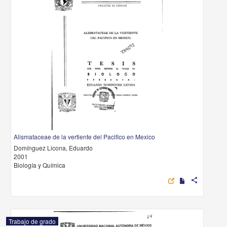
Alismataceae de la vertiente del Pacifico en Mexico
Domínguez Licona, Eduardo
2001
Biología y Química
share
Trabajo de grado