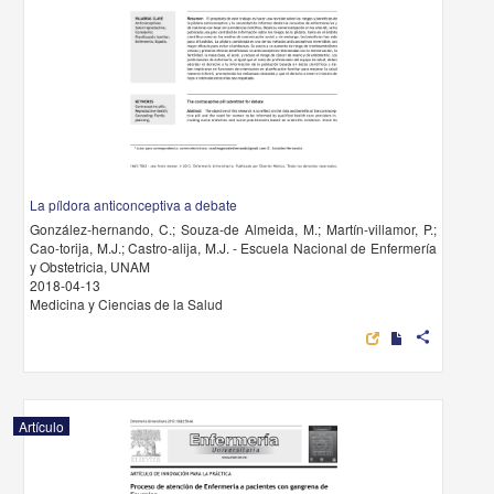
La píldora anticonceptiva a debate
González-hernando, C.; Souza-de Almeida, M.; Martín-villamor, P.;
Cao-torija, M.J.; Castro-alija, M.J. - Escuela Nacional de Enfermería
y Obstetricia, UNAM
2018-04-13
Medicina y Ciencias de la Salud
share
Artículo