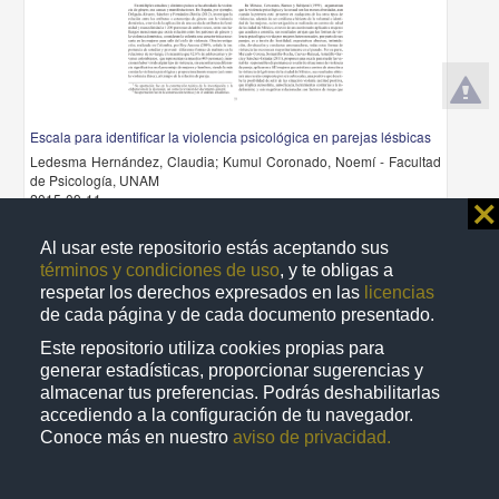
Escala para identificar la violencia psicológica en parejas lésbicas
Ledesma Hernández, Claudia; Kumul Coronado, Noemí - Facultad
de Psicología, UNAM
2015-09-11
⨯
Medicina y Ciencias de la Salud
Al usar este repositorio estás aceptando sus
share
términos y condiciones de uso
, y te obligas a
respetar los derechos expresados en las
licencias
de cada página y de cada documento presentado.
Artículo
Este repositorio utiliza cookies propias para
generar estadísticas, proporcionar sugerencias y
almacenar tus preferencias. Podrás deshabilitarlas
accediendo a la configuración de tu navegador.
Conoce más en nuestro
aviso de privacidad.