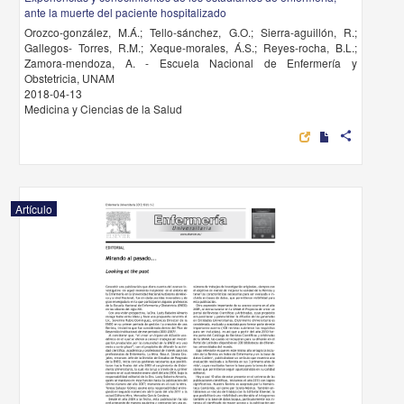
ante la muerte del paciente hospitalizado
Orozco-gonzález, M.Á.; Tello-sánchez, G.O.; Sierra-aguillón, R.;
Gallegos- Torres, R.M.; Xeque-morales, Á.S.; Reyes-rocha, B.L.;
Zamora-mendoza, A. - Escuela Nacional de Enfermería y
Obstetricia, UNAM
2018-04-13
Medicina y Ciencias de la Salud
share
Artículo