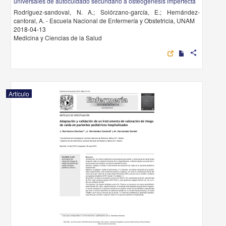
universales de autocuidado secundario a osteogénesis imperfecta
Rodríguez-sandoval, N. A.; Solórzano-garcía, E.; Hernández-
cantoral, A. - Escuela Nacional de Enfermería y Obstetricia, UNAM
2018-04-13
Medicina y Ciencias de la Salud
share
Artículo