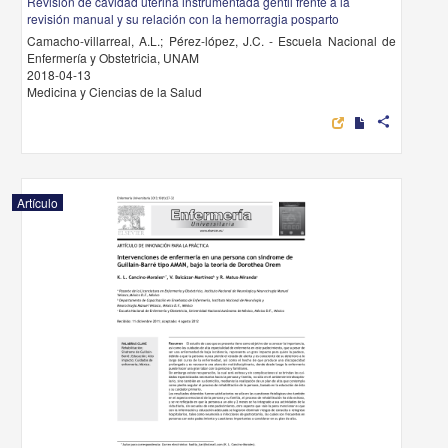
Revisión de cavidad uterina instrumentada gentil frente a la
revisión manual y su relación con la hemorragia posparto
Camacho-villarreal, A.L.; Pérez-lópez, J.C. - Escuela Nacional de
Enfermería y Obstetricia, UNAM
2018-04-13
Medicina y Ciencias de la Salud
share
Artículo