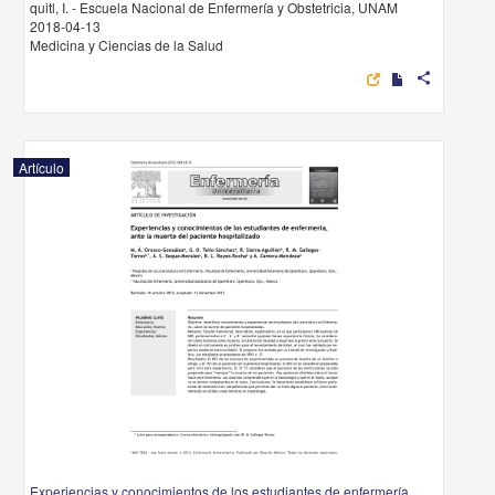
quitl, I. - Escuela Nacional de Enfermería y Obstetricia, UNAM
2018-04-13
Medicina y Ciencias de la Salud
share
Artículo
Experiencias y conocimientos de los estudiantes de enfermería,