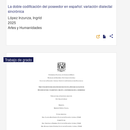
La doble codificación del poseedor en español: variación dialectal
sincrónica
López Inzunza, Ingrid
2025
Artes y Humanidades
share
Trabajo de grado