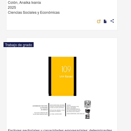
Colón, Anaika Ivania
2025
Ciencias Sociales y Económicas
share
Trabajo de grado
Factores sectoriales y capacidades empresariales: determinantes