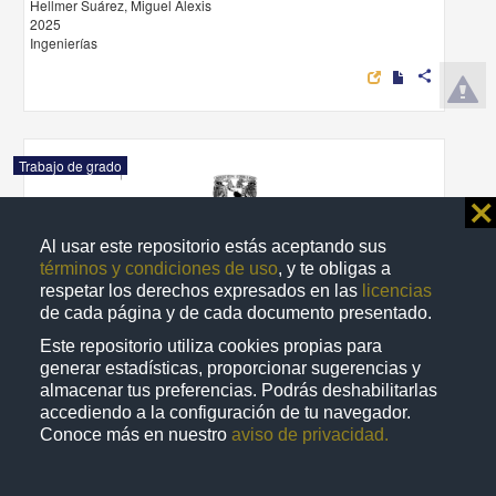
Hellmer Suárez, Miguel Alexis
2025
Ingenierías
share
Trabajo de grado
⨯
Al usar este repositorio estás aceptando sus
términos y condiciones de uso
, y te obligas a
respetar los derechos expresados en las
licencias
de cada página y de cada documento presentado.
Este repositorio utiliza cookies propias para
generar estadísticas, proporcionar sugerencias y
almacenar tus preferencias. Podrás deshabilitarlas
accediendo a la configuración de tu navegador.
Conoce más en nuestro
aviso de privacidad.
Trayectorias y prácticas de elección en lactancia materna en