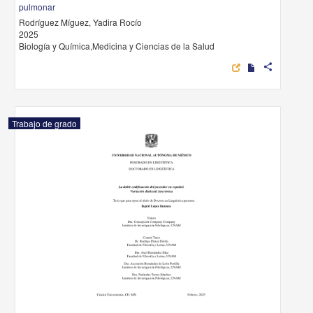
pulmonar
Rodríguez Míguez, Yadira Rocío
2025
Biología y Química,Medicina y Ciencias de la Salud
share
Trabajo de grado