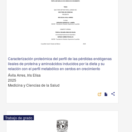
Caracterización proteómica del perfil de las pérdidas endógenas
ileales de proteína y aminoácidos inducidos por la dieta y su
relación con el perfil metabólico en cerdos en crecimiento
Ávila Arres, Iris Elisa
2025
Medicina y Ciencias de la Salud
share
Trabajo de grado