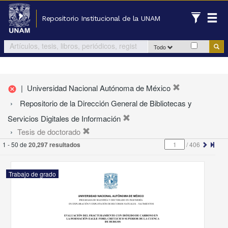
Repositorio Institucional de la UNAM
Todo
|
Universidad Nacional Autónoma de México
cancel
Repositorio de la Dirección General de Bibliotecas y
Servicios Digitales de Información
Tesis de doctorado
1 - 50 de
20,297 resultados
/
406
Trabajo de grado