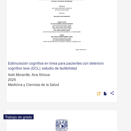
Estimulación cognitiva en línea para pacientes con deterioro
cognitivo leve (DCL): estudio de factibilidad
Aoki Morantte, Ana Shizue
2025
Medicina y Ciencias de la Salud
share
Trabajo de grado