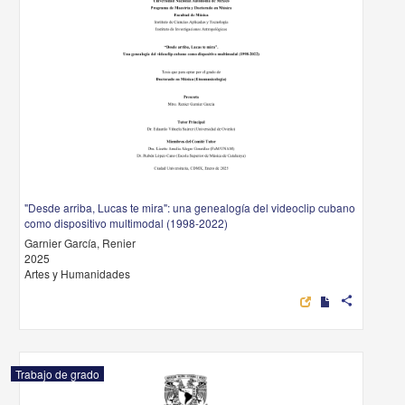
"Desde arriba, Lucas te mira": una genealogía del videoclip cubano
como dispositivo multimodal (1998-2022)
Garnier García, Renier
2025
Artes y Humanidades
share
Trabajo de grado