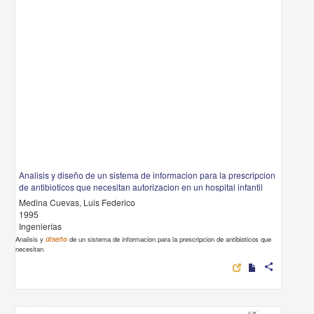
Analisis y diseño de un sistema de informacion para la prescripcion
de antibioticos que necesitan autorizacion en un hospital infantil
Medina Cuevas, Luis Federico
1995
Ingenierías
Analisis y
diseño
de un sistema de informacion para la prescripcion de antibioticos que
necesitan
share