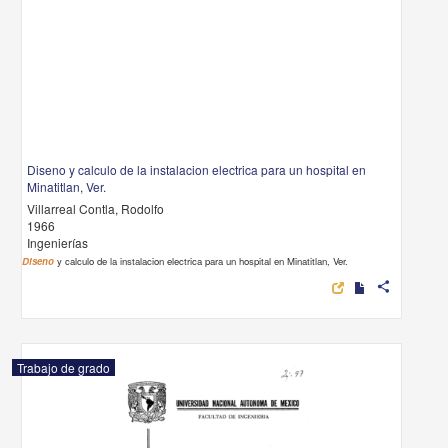
Diseno y calculo de la instalacion electrica para un hospital en
Minatitlan, Ver.
Villarreal Contla, Rodolfo
1966
Ingenierías
Diseno
y calculo de la instalacion electrica para un hospital en Minatitlan, Ver.
share
Trabajo de grado