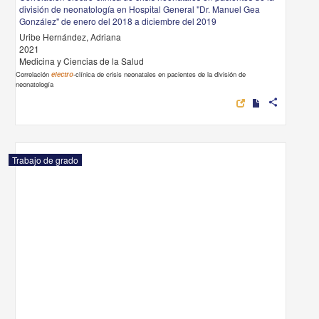
división de neonatología en Hospital General "Dr. Manuel Gea
González" de enero del 2018 a diciembre del 2019
Uribe Hernández, Adriana
2021
Medicina y Ciencias de la Salud
Correlación
electro
-clínica de crisis neonatales en pacientes de la división de
neonatología
share
Trabajo de grado