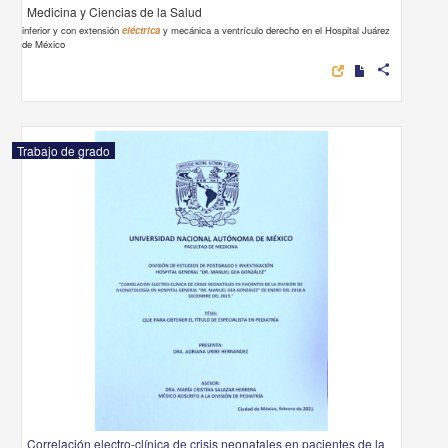
Medicina y Ciencias de la Salud
inferior y con extensión
eléctrica
y mecánica a ventrículo derecho en el Hospital Juárez
de México
share
Trabajo de grado
Correlación electro-clínica de crisis neonatales en pacientes de la