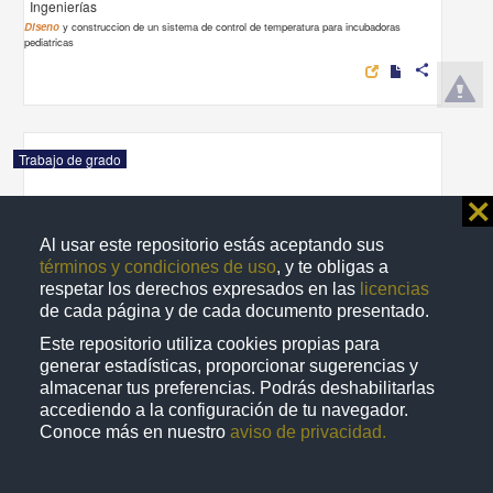
Ingenierías
Diseno
y construccion de un sistema de control de temperatura para incubadoras
pediatricas
share
Trabajo de grado
⨯
Al usar este repositorio estás aceptando sus
términos y condiciones de uso
, y te obligas a
respetar los derechos expresados en las
licencias
de cada página y de cada documento presentado.
Este repositorio utiliza cookies propias para
generar estadísticas, proporcionar sugerencias y
almacenar tus preferencias. Podrás deshabilitarlas
accediendo a la configuración de tu navegador.
Conoce más en nuestro
aviso de privacidad.
Diseno de un programa de mantenimiento preventivo y correctivo a