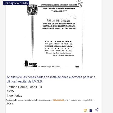
Trabajo de grado
Analisis de las necesidades de instalaciones electricas para una
clinica hospital de I.M.S.S.
Estrada García, José Luis
1995
Ingenierías
Analisis de las necesidades de instalaciones
electricas
para una clinica hospital de
I.M.S.S.
share