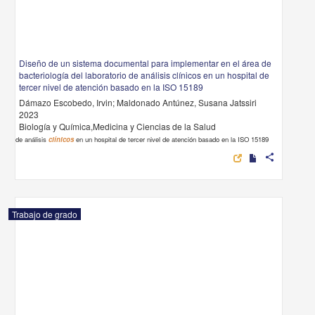
Diseño de un sistema documental para implementar en el área de
bacteriología del laboratorio de análisis clínicos en un hospital de
tercer nivel de atención basado en la ISO 15189
Dámazo Escobedo, Irvin; Maldonado Antúnez, Susana Jatssiri
2023
Biología y Química,Medicina y Ciencias de la Salud
de análisis
clínicos
en un hospital de tercer nivel de atención basado en la ISO 15189
share
Trabajo de grado