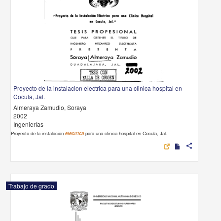
Proyecto de la instalacion electrica para una clinica hospital en
Cocula, Jal.
Almeraya Zamudio, Soraya
2002
Ingenierías
Proyecto de la instalacion
electrica
para una clinica hospital en Cocula, Jal.
share
Trabajo de grado