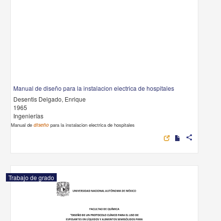
Manual de diseño para la instalacion electrica de hospitales
Desentis Delgado, Enrique
1965
Ingenierías
Manual de
diseño
para la instalacion electrica de hospitales
share
Trabajo de grado