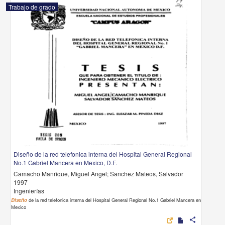
Trabajo de grado
Diseño de la red telefonica interna del Hospital General Regional
No.1 Gabriel Mancera en Mexico, D.F.
Camacho Manrique, Miguel Angel; Sanchez Mateos, Salvador
1997
Ingenierías
Diseño
de la red telefonica interna del Hospital General Regional No.1 Gabriel Mancera en
Mexico
share