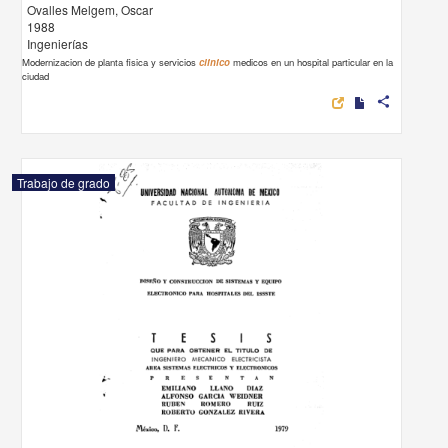
Ovalles Melgem, Oscar
1988
Ingenierías
Modernizacion de planta fisica y servicios
clinico
medicos en un hospital particular en la
ciudad
share
Trabajo de grado