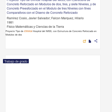
Concreto Reforzado en Modulos de dos, tres, y siete Niveles, y de
Concreto Preesforzado en el Modulo de tres Niveles con fines
Comparativos con el Diseno de Concreto Reforzado
Ramirez Cosio, Javier Salvador; Falcon Marquez, Hilario
1981
Físico Matemáticas y Ciencias de la Tierra
Proyecto Tipo de
Clinica
Hospital del IMSS, con Estructura de Concreto Reforzado en
Modulos de dos
share
Trabajo de grado