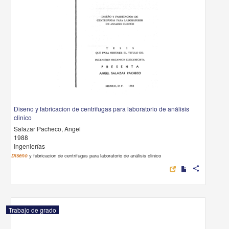
Diseno y fabricacion de centrifugas para laboratorio de análisis
clinico
Salazar Pacheco, Angel
1988
Ingenierías
Diseno
y fabricacion de centrifugas para laboratorio de análisis clinico
share
Trabajo de grado