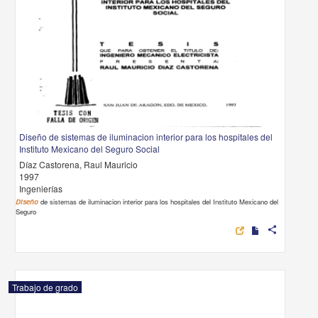
Diseño de sistemas de iluminacion interior para los hospitales del
Instituto Mexicano del Seguro Social
Díaz Castorena, Raul Mauricio
1997
Ingenierías
Diseño
de sistemas de iluminacion interior para los hospitales del Instituto Mexicano del
Seguro
share
Trabajo de grado