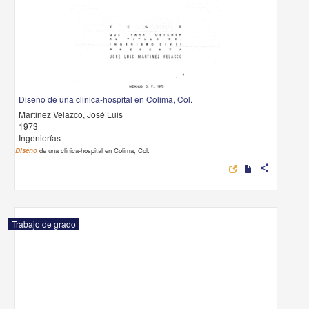
Diseno de una clinica-hospital en Colima, Col.
Martinez Velazco, José Luis
1973
Ingenierías
Diseno
de una clinica-hospital en Colima, Col.
share
Trabajo de grado