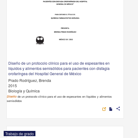
Diseño de un protocolo clínico para el uso de espesantes en
líquidos y alimentos semisólidos para pacientes con disfagia
orofaríngea del Hospital General de México
Prado Rodríguez, Brenda
2015
Biología y Química
Diseño
de un protocolo clínico para el uso de espesantes en líquidos y alimentos
semisólidos
share
Trabajo de grado