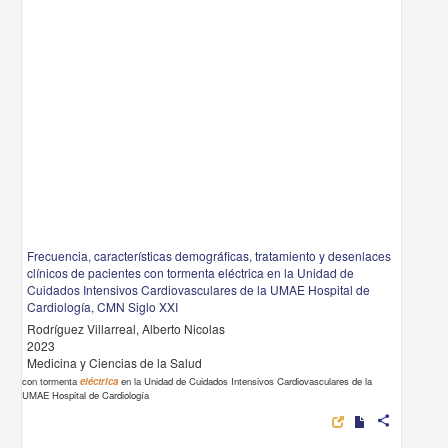
Frecuencia, características demográficas, tratamiento y desenlaces
clínicos de pacientes con tormenta eléctrica en la Unidad de
Cuidados Intensivos Cardiovasculares de la UMAE Hospital de
Cardiología, CMN Siglo XXI
Rodríguez Villarreal, Alberto Nicolas
2023
Medicina y Ciencias de la Salud
con tormenta
eléctrica
en la Unidad de Cuidados Intensivos Cardiovasculares de la
UMAE Hospital de Cardiología
share