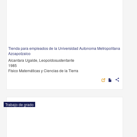
Tienda para empleados de la Universidad Autonoma Metropolitana
Azcapotzalco
Alcantara Ugalde, Leopoldosustentante
1985
Físico Matemáticas y Ciencias de la Tierra
share
Trabajo de grado