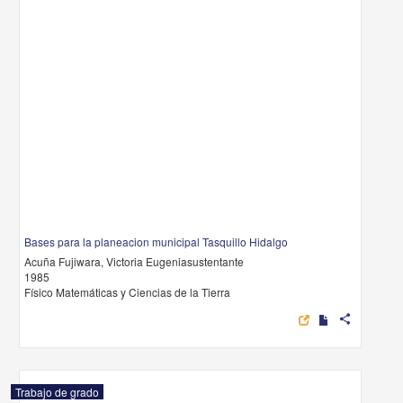
Bases para la planeacion municipal Tasquillo Hidalgo
Acuña Fujiwara, Victoria Eugeniasustentante
1985
Físico Matemáticas y Ciencias de la Tierra
share
Trabajo de grado