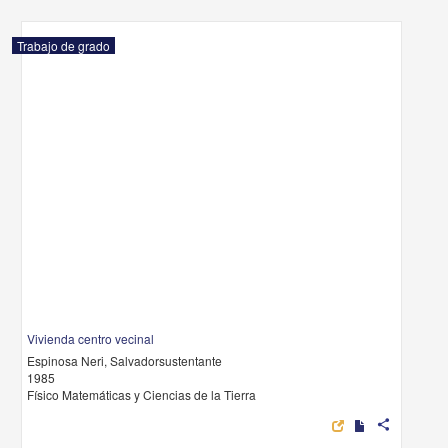
Trabajo de grado
Vivienda centro vecinal
Espinosa Neri, Salvadorsustentante
1985
Físico Matemáticas y Ciencias de la Tierra
share