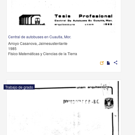
Central de autobuses en Cuautla, Mor.
Arroyo Casanova, Jaimesustentante
1985
Físico Matemáticas y Ciencias de la Tierra
share
Trabajo de grado