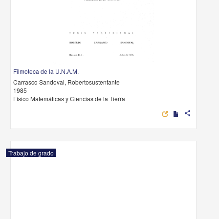
Filmoteca de la U.N.A.M.
Carrasco Sandoval, Robertosustentante
1985
Físico Matemáticas y Ciencias de la Tierra
share
Trabajo de grado