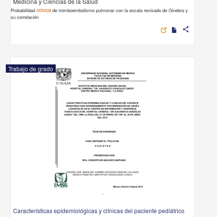
Medicina y Ciencias de la Salud
Probabilidad
clínica
de tromboembolismo pulmonar con la escala revisada de Ginebra y
su correlación
share
Trabajo de grado
Características epidemiológicas y clínicas del paciente pediátrico