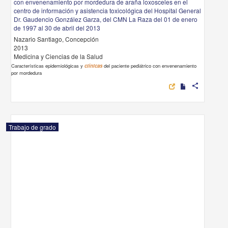
con envenenamiento por mordedura de araña loxosceles en el
centro de información y asistencia toxicológica del Hospital General
Dr. Gaudencio González Garza, del CMN La Raza del 01 de enero
de 1997 al 30 de abril del 2013
Nazario Santiago, Concepción
2013
Medicina y Ciencias de la Salud
Características epidemiológicas y
clínicas
del paciente pediátrico con envenenamiento
por mordedura
share
Trabajo de grado