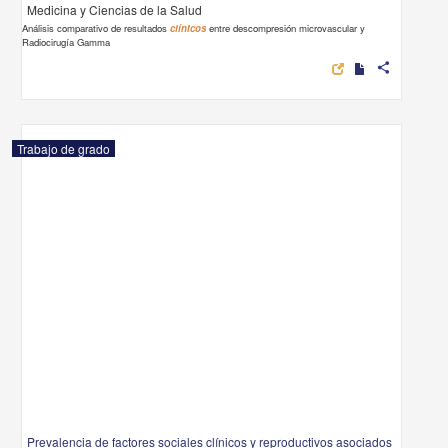
Medicina y Ciencias de la Salud
Análisis comparativo de resultados
clínicos
entre descompresión microvascular y
Radiocirugía Gamma
share
Trabajo de grado
Prevalencia de factores sociales clínicos y reproductivos asociados