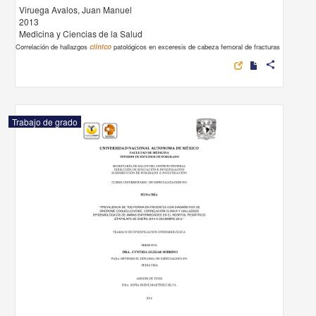
Viruega Avalos, Juan Manuel
2013
Medicina y Ciencias de la Salud
Correlación de hallazgos
clínico
patológicos en exceresis de cabeza femoral de fracturas
share
Trabajo de grado