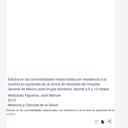
Efectos en las comorbilidades relacionadas con resistencia a la
insulina en pacientes de la clínica de obesidad del Hospital
General de México post-cirugía bariatrica: reporte a 6 y 12 meses
Velázquez Figueroa, Juan Manuel
2013
Medicina y Ciencias de la Salud
Efectos en las comorbilidades relacionadas con resistencia a la insulina en pacientes de la
clínica
share