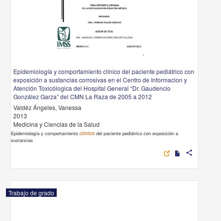
Epidemiología y comportamiento clínico del paciente pediátrico con
exposición a sustancias corrosivas en el Centro de Informacion y
Atención Toxicólogica del Hospital General “Dr. Gaudencio
González Garza” del CMN La Raza de 2005 a 2012
Valdéz Ángeles, Vanessa
2013
Medicina y Ciencias de la Salud
Epidemiología y comportamiento
clínico
del paciente pediátrico con exposición a
sustancias
share
Trabajo de grado