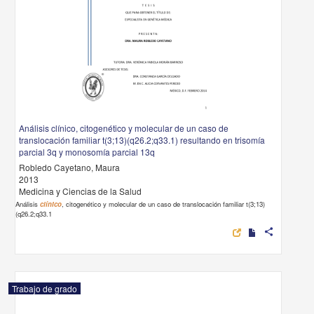
Análisis clínico, citogenético y molecular de un caso de
translocación familiar t(3;13)(q26.2;q33.1) resultando en trisomía
parcial 3q y monosomía parcial 13q
Robledo Cayetano, Maura
2013
Medicina y Ciencias de la Salud
Análisis
clínico
, citogenético y molecular de un caso de translocación familiar t(3;13)
(q26.2;q33.1
share
Trabajo de grado