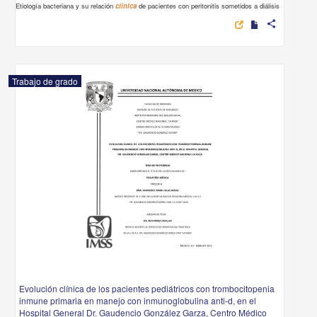
Etiología bacteriana y su relación
clínica
de pacientes con peritonitis sometidos a diálisis
share
Trabajo de grado
Evolución clínica de los pacientes pediátricos con trombocitopenia
inmune primaria en manejo con inmunoglobulina anti-d, en el
Hospital General Dr. Gaudencio González Garza, Centro Médico