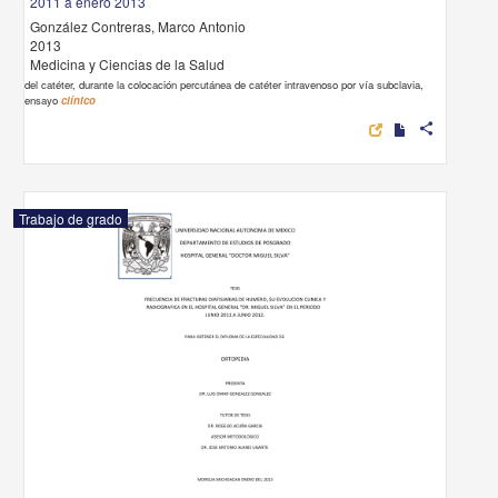
2011 a enero 2013
González Contreras, Marco Antonio
2013
Medicina y Ciencias de la Salud
del catéter, durante la colocación percutánea de catéter intravenoso por vía subclavia,
ensayo
clínico
share
Trabajo de grado