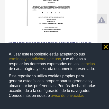
Biopsias renales y desenlaces clínicos: seguimiento a 5 años de
⨯
las glomerulopatias por registro de biopsias renales, en la
población de derechohabientes del Hospital Central Sur de Alta
Al usar este repositorio estás aceptando sus
Especialidad de Petróleos Mexicanos de marzo del 2008 a marzo
términos y condiciones de uso
, y te obligas a
del 2013
respetar los derechos expresados en las
licencias
Martínez Moreno, Aquileo Alan
2013
de cada página y de cada documento presentado.
Medicina y Ciencias de la Salud
Este repositorio utiliza cookies propias para
Biopsias renales y desenlaces
clínicos
: seguimiento a 5 años de las glomerulopatias por
generar estadísticas, proporcionar sugerencias y
registro
almacenar tus preferencias. Podrás deshabilitarlas
share
accediendo a la configuración de tu navegador.
Conoce más en nuestro
aviso de privacidad.
Trabajo de grado