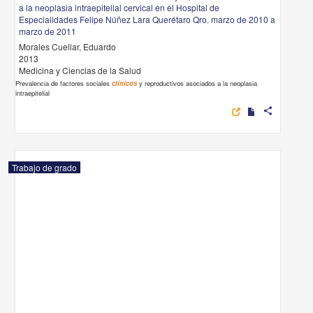
a la neoplasia intraepitelial cervical en el Hospital de
Especialidades Felipe Núñez Lara Querétaro Qro. marzo de 2010 a
marzo de 2011
Morales Cuellar, Eduardo
2013
Medicina y Ciencias de la Salud
Prevalencia de factores sociales
clínicos
y reproductivos asociados a la neoplasia
intraepitelial
share
Trabajo de grado