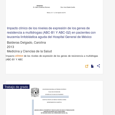
Impacto clínico de los niveles de expresión de los genes de
resistencia a multidrogas (ABC-B1 Y ABC-G2) en pacientes con
leucemia linfoblástica aguda del Hospital General de México
Balderas Delgado, Carolina
2013
Medicina y Ciencias de la Salud
Impacto
clínico
de los niveles de expresión de los genes de resistencia a multidrogas
(ABC-B1 Y ABC
share
Trabajo de grado