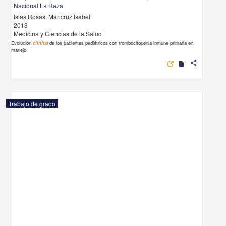
Nacional La Raza
Islas Rosas, Maricruz Isabel
2013
Medicina y Ciencias de la Salud
Evolución
clínica
de los pacientes pediátricos con trombocitopenia inmune primaria en
manejo
share
Trabajo de grado