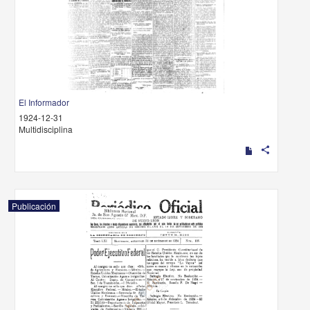
El Informador
1924-12-31
Multidisciplina
share
Publicación