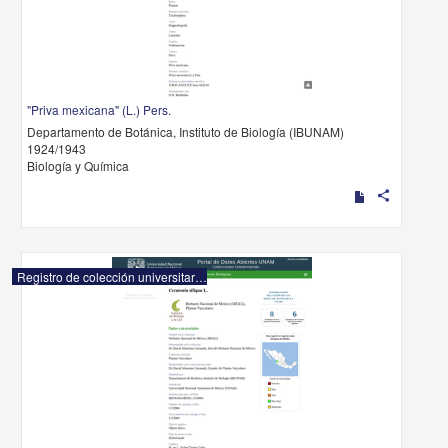
"Priva mexicana" (L.) Pers.
Departamento de Botánica, Instituto de Biología (IBUNAM)
1924/1943
Biología y Química
share
Registro de colección universitaria