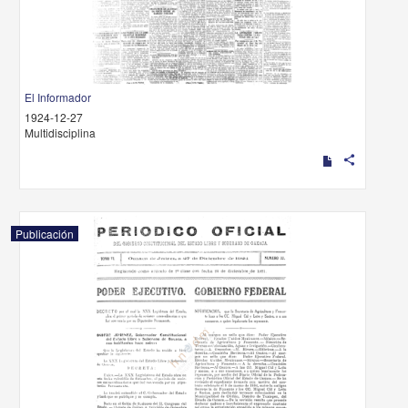
El Informador
1924-12-27
Multidisciplina
share
Publicación