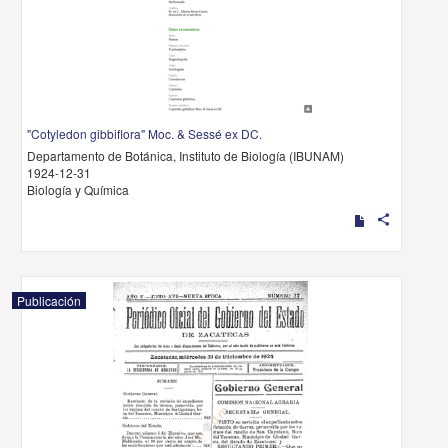
"Cotyledon gibbiflora" Moc. & Sessé ex DC.
Departamento de Botánica, Instituto de Biología (IBUNAM)
1924-12-31
Biología y Química
share
Publicación