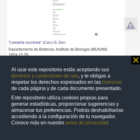
"Loeselia coccinea" (Cav.) G. Don
Departamento de Botánica, Instituto de Biología (IBUNAM)
1924-12-26
⨯
Biología y Química
share
Al usar este repositorio estás aceptando sus
términos y condiciones de uso
, y te obligas a
respetar los derechos expresados en las
licencias
de cada página y de cada documento presentado.
Registro de colección universitaria
Este repositorio utiliza cookies propias para
generar estadísticas, proporcionar sugerencias y
almacenar tus preferencias. Podrás deshabilitarlas
accediendo a la configuración de tu navegador.
Conoce más en nuestro
aviso de privacidad.