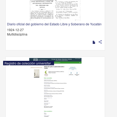
Diario oficial del gobierno del Estado Libre y Soberano de Yucatán
1924-12-27
Multidisciplina
share
Registro de colección universitaria