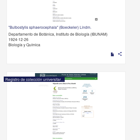
"Bulbostylis sphaerocephala" (Boeckeler) Lindm.
Departamento de Botánica, Instituto de Biología (IBUNAM)
1924-12-26
Biología y Química
share
Registro de colección universitaria