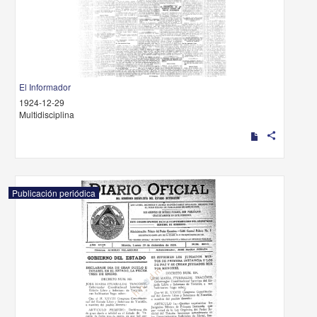
El Informador
1924-12-29
Multidisciplina
share
Publicación periódica