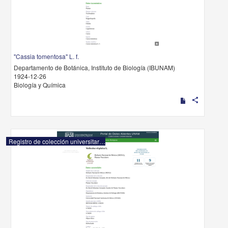
"Cassia tomentosa" L. f.
Departamento de Botánica, Instituto de Biología (IBUNAM)
1924-12-26
Biología y Química
share
Registro de colección universitaria