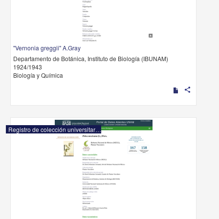
"Vernonia greggii" A.Gray
Departamento de Botánica, Instituto de Biología (IBUNAM)
1924/1943
Biología y Química
share
Registro de colección universitaria