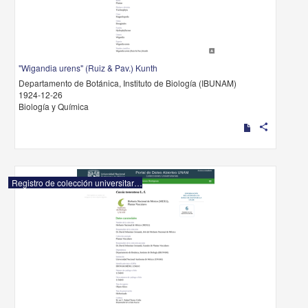
"Wigandia urens" (Ruiz & Pav.) Kunth
Departamento de Botánica, Instituto de Biología (IBUNAM)
1924-12-26
Biología y Química
share
Registro de colección universitaria