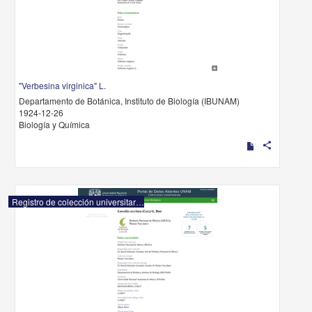
"Verbesina virginica" L.
Departamento de Botánica, Instituto de Biología (IBUNAM)
1924-12-26
Biología y Química
share
Registro de colección universitaria