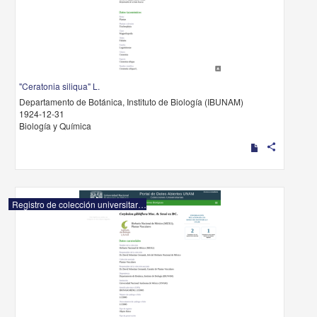
"Ceratonia siliqua" L.
Departamento de Botánica, Instituto de Biología (IBUNAM)
1924-12-31
Biología y Química
share
Registro de colección universitaria