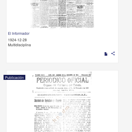
El Informador
1924-12-28
Multidisciplina
share
Publicación