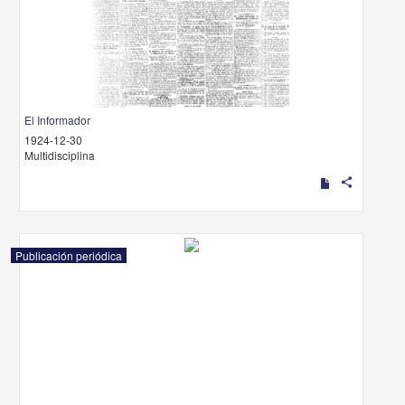
El Informador
1924-12-30
Multidisciplina
share
Publicación periódica