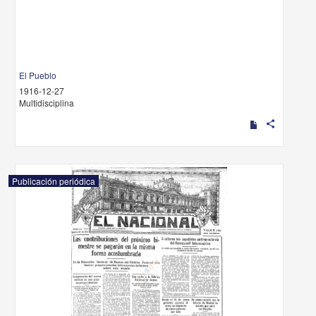
El Pueblo
1916-12-27
Multidisciplina
share
Publicación periódica