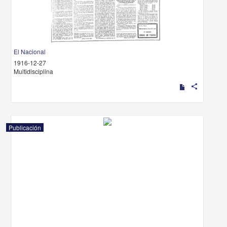
El Nacional
1916-12-27
Multidisciplina
share
Publicación