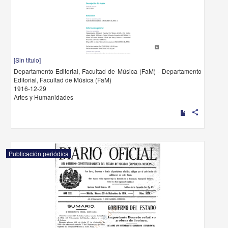
[Sin título]
Departamento Editorial, Facultad de Música (FaM) - Departamento
Editorial, Facultad de Música (FaM)
1916-12-29
Artes y Humanidades
share
Publicación periódica