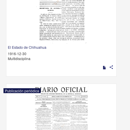
El Estado de Chihuahua
1916-12-30
Multidisciplina
share
Publicación periódica