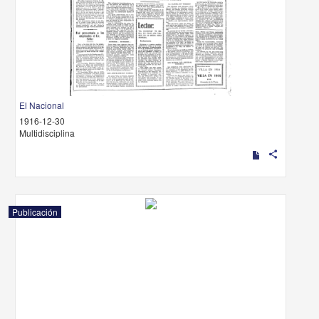
El Nacional
1916-12-30
Multidisciplina
share
Publicación