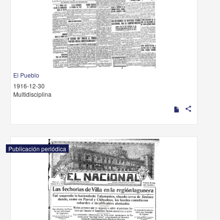
El Pueblo
1916-12-30
Multidisciplina
share
Publicación periódica