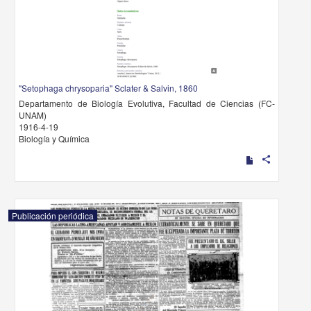
"Setophaga chrysoparia" Sclater & Salvin, 1860
Departamento de Biología Evolutiva, Facultad de Ciencias (FC-
UNAM)
1916-4-19
Biología y Química
share
Publicación periódica