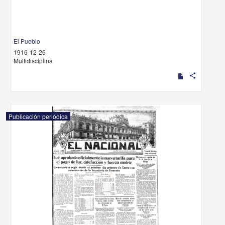
El Pueblo
1916-12-26
Multidisciplina
share
Publicación periódica