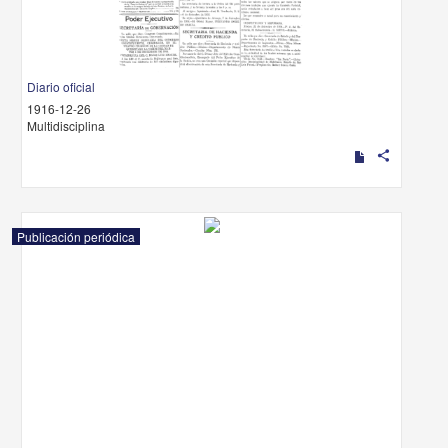
Diario oficial
1916-12-26
Multidisciplina
share
Publicación periódica