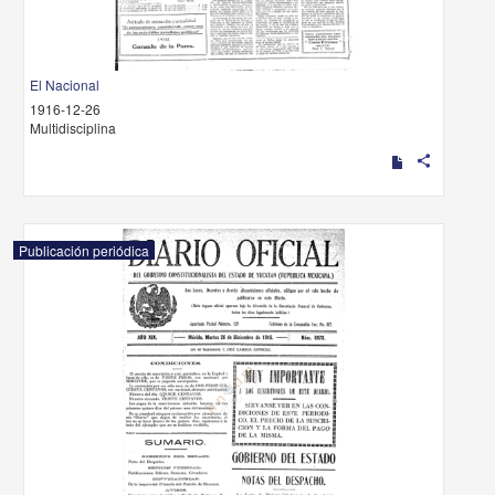
El Nacional
1916-12-26
Multidisciplina
share
Publicación periódica