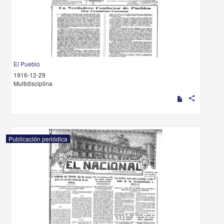
El Pueblo
1916-12-29
Multidisciplina
share
Publicación periódica