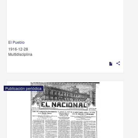
El Pueblo
1916-12-28
Multidisciplina
share
Publicación periódica