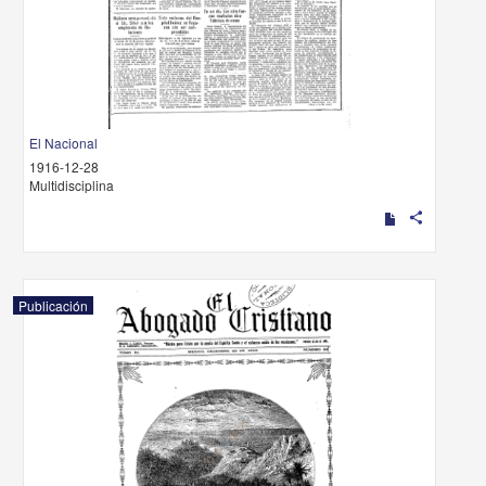
El Nacional
1916-12-28
Multidisciplina
share
Publicación