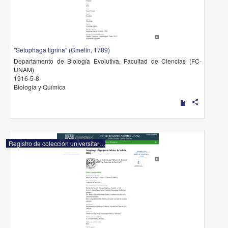
"Setophaga tigrina" (Gmelin, 1789)
Departamento de Biología Evolutiva, Facultad de Ciencias (FC-
UNAM)
1916-5-8
Biología y Química
share
Registro de colección universitaria