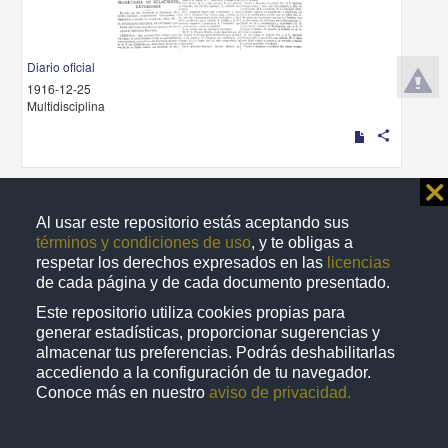
Diario oficial
1916-12-25
Multidisciplina
share
⨯
Publicación periódica
Al usar este repositorio estás aceptando sus
términos y condiciones de uso
, y te obligas a
respetar los derechos expresados en las
licencias
de cada página y de cada documento presentado.
Este repositorio utiliza cookies propias para
generar estadísticas, proporcionar sugerencias y
almacenar tus preferencias. Podrás deshabilitarlas
accediendo a la configuración de tu navegador.
Conoce más en nuestro
aviso de privacidad.