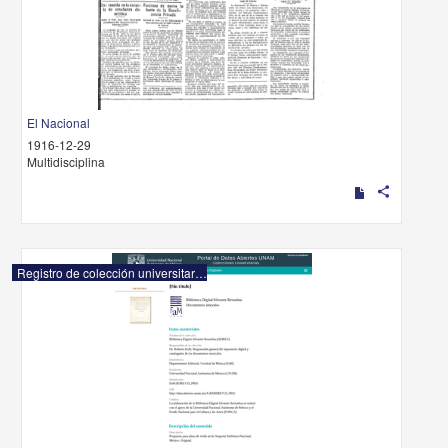
El Nacional
1916-12-29
Multidisciplina
share
Registro de colección universitaria