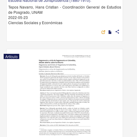
Escuela Nacional de Jurisprudencia (1880-1910).
Tepos Navarro, Hans Cristian - Coordinación General de Estudios
de Posgrado, UNAM
2022-05-23
Ciencias Sociales y Económicas
share
Artículo