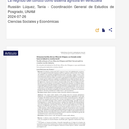
La negritud del conuco como sistema agrícola en venezuela
Russián Lúquez, Tania - Coordinación General de Estudios de
Posgrado, UNAM
2024-07-26
Ciencias Sociales y Económicas
share
Artículo