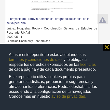
El proyecto de Hidrovía Amazónica: dragados del capital en la
selva peruana.
Juárez Nogueira, Rocío - Coordinación General de Estudios de
Posgrado, UNAM
2022-05-11
Ciencias Sociales y Económicas
⨯
share
Al usar este repositorio estás aceptando sus
términos y condiciones de uso
, y te obligas a
respetar los derechos expresados en las
licencias
Artículo
de cada página y de cada documento presentado.
Este repositorio utiliza cookies propias para
generar estadísticas, proporcionar sugerencias y
almacenar tus preferencias. Podrás deshabilitarlas
accediendo a la configuración de tu navegador.
Conoce más en nuestro
aviso de privacidad.