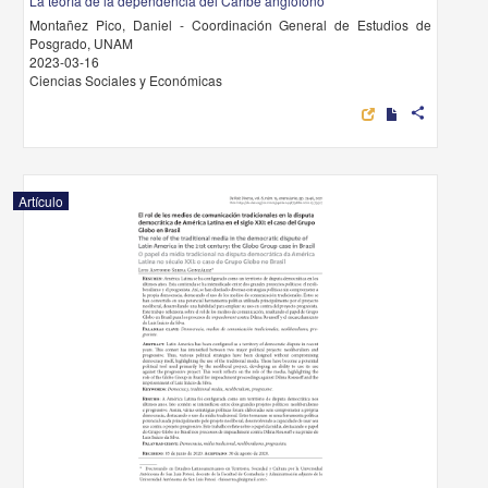
La teoría de la dependencia del Caribe anglófono
Montañez Pico, Daniel - Coordinación General de Estudios de
Posgrado, UNAM
2023-03-16
Ciencias Sociales y Económicas
share
Artículo