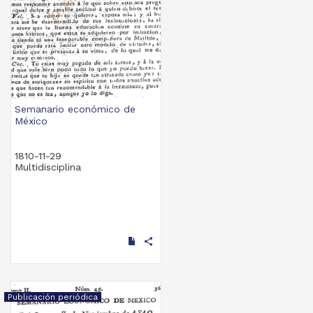
Semanario económico de
México
1810-11-29
Multidisciplina
share
Publicación periódica