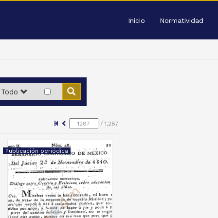
Inicio
Normatividad
Todo
/
1,287
Publicación periódica