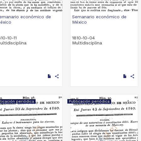
emanario económico de
Semanario económico de
éxico
México
810-10-11
1810-10-04
ultidisciplina
Multidisciplina
share
share
licación periódica
Publicación periódica