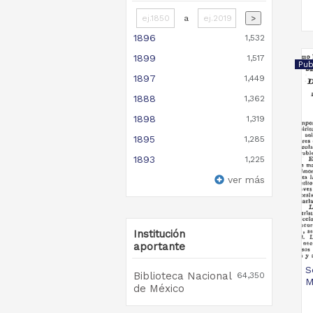
a
>
1896
1,532
1899
1,517
Pub
1897
1,449
1888
1,362
1898
1,319
1895
1,285
1893
1,225
ver más
Institución
aportante
S
Biblioteca Nacional
64,350
M
de México