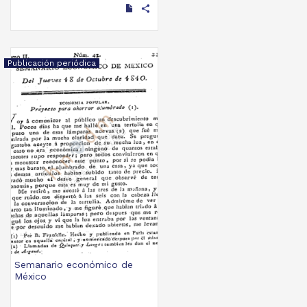
share
Publicación periódica
Semanario económico de
México