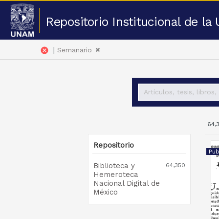
Repositorio Institucional de l
|
cancel
Semanario
64,
Repositorio
Pub
Biblioteca y
64,350
Hemeroteca
Nacional Digital de
México