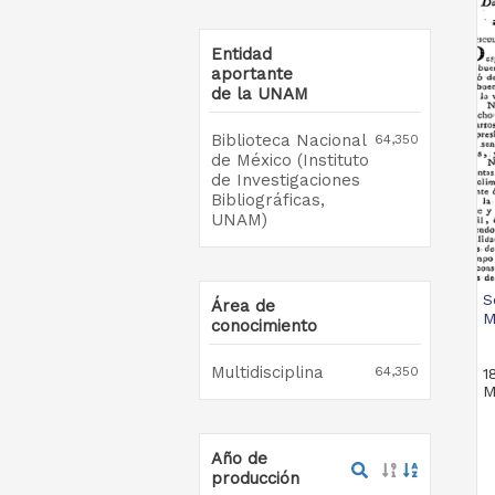
Entidad
aportante
de la UNAM
Biblioteca Nacional
64,350
de México (Instituto
de Investigaciones
Bibliográficas,
UNAM)
S
Área de
M
conocimiento
Multidisciplina
64,350
1
M
Año de
producción