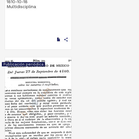
1810-10-18
Multidisciplina
share
Publicación periódica