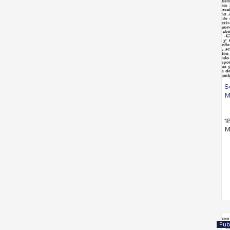
S
M
1
M
Pub