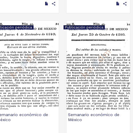
share
share
licación periódica
Publicación periódica
emanario económico de
Semanario económico de
éxico
México