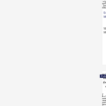
S
M
1
M
Pub