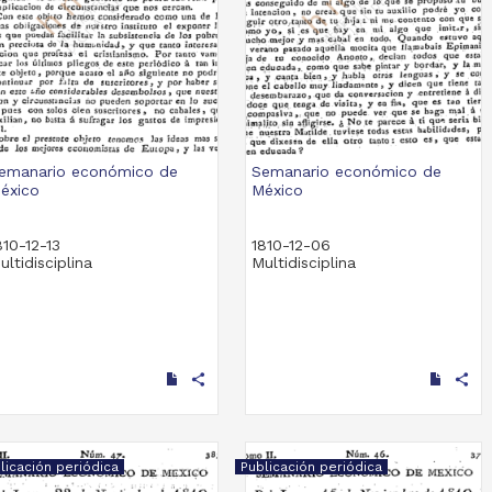
emanario económico de
Semanario económico de
éxico
México
810-12-13
1810-12-06
ultidisciplina
Multidisciplina
share
share
licación periódica
Publicación periódica