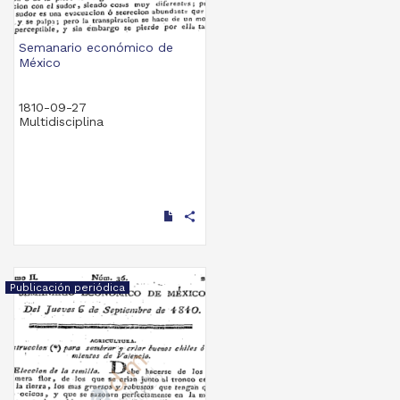
Semanario económico de
México
1810-09-27
Multidisciplina
share
Publicación periódica