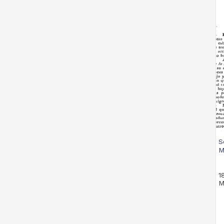
S
M
1
M