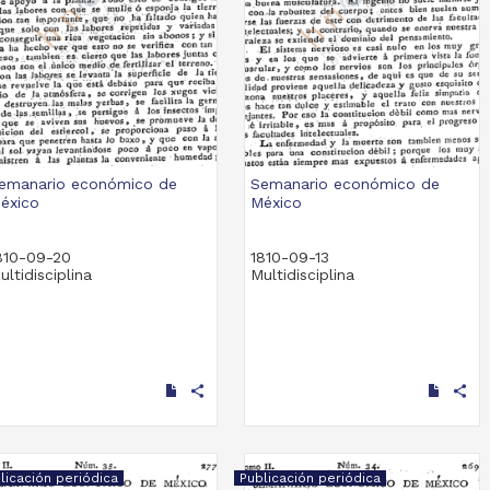
emanario económico de
Semanario económico de
éxico
México
810-09-20
1810-09-13
ultidisciplina
Multidisciplina
share
share
licación periódica
Publicación periódica