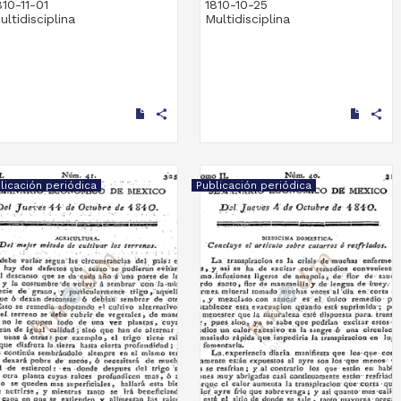
810-11-01
1810-10-25
ultidisciplina
Multidisciplina
share
share
licación periódica
Publicación periódica