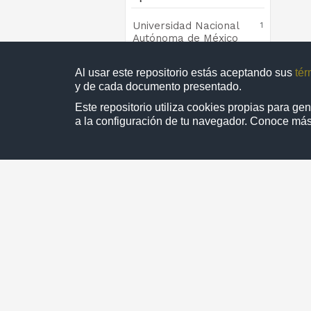
Universidad Nacional
1
Autónoma de México
Al usar este repositorio estás aceptando sus
tér
y de cada documento presentado.
Colección
Este repositorio utiliza cookies propias para g
a la configuración de tu navegador. Conoce má
TESIUNAM
1
1 - 
Directorio
D.R. © 2019. Universidad Nacional Autónom
utilizado con fi