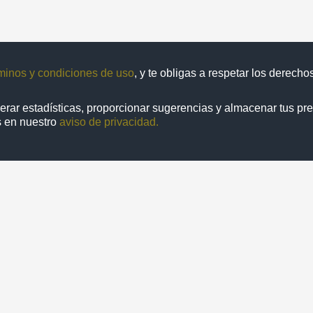
minos y condiciones de uso
, y te obligas a respetar los derech
enerar estadísticas, proporcionar sugerencias y almacenar tus pr
s en nuestro
aviso de privacidad.
1 de
1 resultados
Repositorio Institucional de la
Universidad Nacional Autónoma de México
Contacto
N
a de México. Ciudad Universitaria, Coyoacán, C. P. 04510, Ciudad 
nes no lucrativos siempre que se cite la fuente de conformidad co