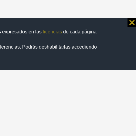
⨯
os expresados en las
licencias
de cada página
eferencias. Podrás deshabilitarlas accediendo
/
1
ormatividad
web
de México, México. Este sitio
puede ser
n el
AVISO LEGAL
.