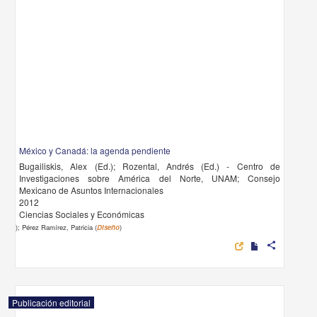
México y Canadá: la agenda pendiente
Bugailiskis, Alex (Ed.); Rozental, Andrés (Ed.) - Centro de
Investigaciones sobre América del Norte, UNAM; Consejo
Mexicano de Asuntos Internacionales
2012
Ciencias Sociales y Económicas
); Pérez Ramírez, Patricia (
Diseño
)
share
Publicación editorial