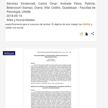
Sánchez Xicotencatl, Carlos Omar; Andrade Palos, Patricia;
Betancourt Ocampo, Diana; Vital Cedillo, Guadalupe - Facultad de
Psicología, UNAM
2018-09-19
Artes y Humanidades
específicamente para el consumo de alcohol. El objetivo de este trabajo fue
diseñar
y
validar una escala
share
Artículo