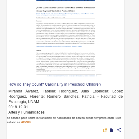
How do They Count? Cardinality in Preschool Children
Miranda Álvarez, Fabiola; Rodríguez, Julio Espinosa; López
Rodríguez, Florente; Romero Sánchez, Patricia - Facultad de
Psicología, UNAM
2018-12-31
Artes y Humanidades
se conoce poco sobre la transición en habilidades de conteo desde temprana edad. Este
estudio se
diseñó
share