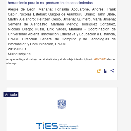
herramienta para la co- producción de conocimientos
Alegre de León, Mariana; Fonsalía Acquarone, Andrés; Frank
Gabin, Nicolás Esteban; Guigou de Aramburu, Bruno; Hahn Dible,
Martín Alejandro; Heinzen Cesio, Jimena; Quintero, María Jimena;
Sentena de Alencastro, Mariana Mendy; Rodríguez González,
Nicolás Diego; Russi, Erik; Vadell, Mariana - Coordinación de
Universidad Abierta, Innovación Educativa y Educación a Distancia,
UNAM; Dirección General de Cómputo y de Tecnologías de
Información y Comunicación, UNAM
2012-05-01
Multidisciplina
en que se llega al trabajo con el sindicato y el abordaje interdisciplinario
diseñado
desde
el equipo
share
Artículo