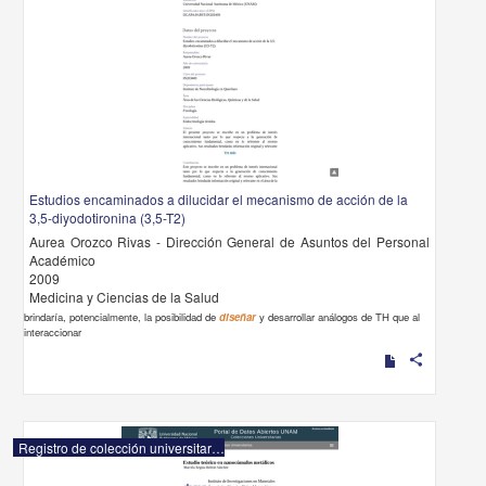
Estudios encaminados a dilucidar el mecanismo de acción de la
3,5-diyodotironina (3,5-T2)
Aurea Orozco Rivas - Dirección General de Asuntos del Personal
Académico
2009
Medicina y Ciencias de la Salud
brindaría, potencialmente, la posibilidad de
diseñar
y desarrollar análogos de TH que al
interaccionar
share
Registro de colección universitaria