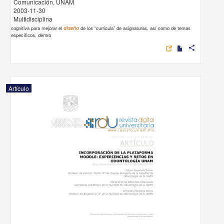
Comunicación, UNAM
2003-11-30
Multidisciplina
cognitiva para mejorar el
diseño
de los “curricula” de asignaturas, así como de temas
específicos, dentro
share
Artículo