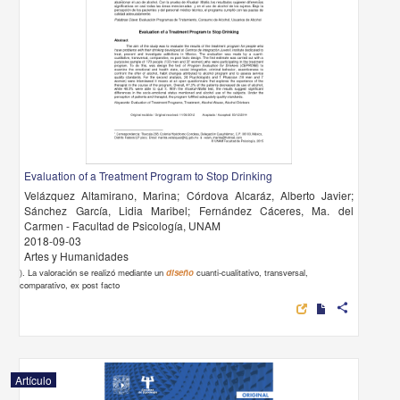
Evaluation of a Treatment Program to Stop Drinking
Velázquez Altamirano, Marina; Córdova Alcaráz, Alberto Javier;
Sánchez García, Lidia Maribel; Fernández Cáceres, Ma. del
Carmen - Facultad de Psicología, UNAM
2018-09-03
Artes y Humanidades
). La valoración se realizó mediante un
diseño
cuanti-cualitativo, transversal,
comparativo, ex post facto
share
Artículo