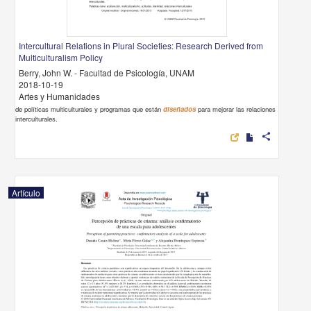
Intercultural Relations in Plural Societies: Research Derived from
Multiculturalism Policy
Berry, John W. - Facultad de Psicología, UNAM
2018-10-19
Artes y Humanidades
de políticas multiculturales y programas que están
diseñados
para mejorar las relaciones
interculturales.
share
Artículo