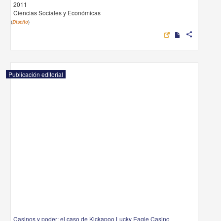
2011
Ciencias Sociales y Económicas
(
Diseño
)
share
Publicación editorial
Casinos y poder: el caso de Kickapoo Lucky Eagle Casino