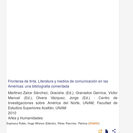
Fronteras de tinta. Literatura y medios de comunicación en las
Américas: una bibliografía comentada
Martínez-Zalce Sánchez, Graciela (Ed.); Granados Garnica, Víctor
Manuel (Ed.); Olvera Vázquez, Jorge (Ed.) - Centro de
Investigaciones sobre América del Norte, UNAM; Facultad de
Estudios Superiores Acatlán, UNAM
2010
Artes y Humanidades
Espinoza Rubio, Hugo Alfonso (Edición); Pérez Ramírez, Patricia (
Diseño
)
share