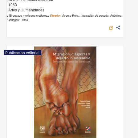
1963
Artes y Humanidades
y El ensayo mexicano moderno..
Diseño
: Vicente Rojo.. Ilustración de portada: Anónimo.
"Bodegón", 1963.
share
Publicación editorial