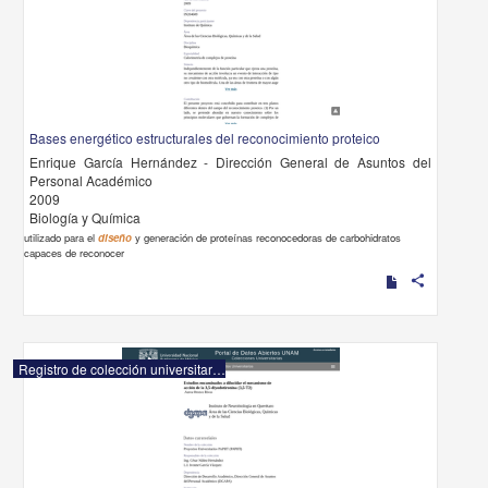
Bases energético estructurales del reconocimiento proteico
Enrique García Hernández - Dirección General de Asuntos del
Personal Académico
2009
Biología y Química
utilizado para el
diseño
y generación de proteínas reconocedoras de carbohidratos
capaces de reconocer
share
Registro de colección universitaria