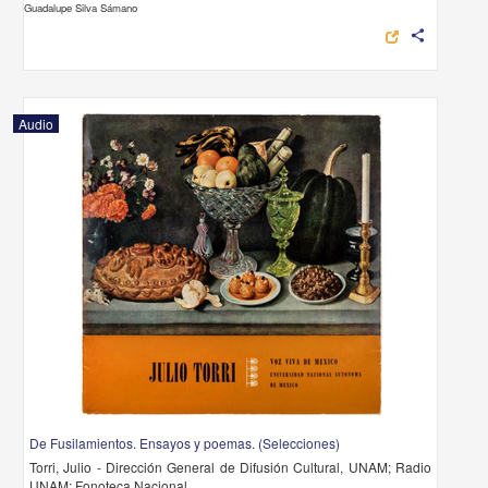
Guadalupe Silva Sámano
share
Audio
De Fusilamientos. Ensayos y poemas. (Selecciones)
Torri, Julio - Dirección General de Difusión Cultural, UNAM; Radio
UNAM; Fonoteca Nacional