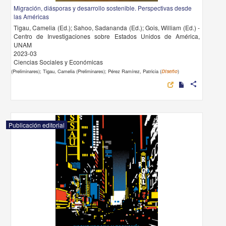
Migración, diásporas y desarrollo sostenible. Perspectivas desde
las Américas
Tigau, Camelia (Ed.); Sahoo, Sadananda (Ed.); Gois, William (Ed.) -
Centro de Investigaciones sobre Estados Unidos de América,
UNAM
2023-03
Ciencias Sociales y Económicas
(Preliminares); Tigau, Camelia (Preliminares); Pérez Ramírez, Patricia (
Diseño
)
share
Publicación editorial