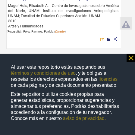
Mager Hois, Elisabeth A. - Centro de Investigaciones sobre América
del Norte, UNAM; Instituto de Investigaciones Antropológicas,
UNAM; Facultad de Estudios Superiores Acatlán, UNAM
2010
Artes y Humanidades
(Fotografía); Pérez Ramírez, Patricia (
Diseño
)
share
⨯
Publicación periódica
Al usar este repositorio estás aceptando sus
términos y condiciones de uso
, y te obligas a
respetar los derechos expresados en las
licencias
de cada página y de cada documento presentado.
Este repositorio utiliza cookies propias para
generar estadísticas, proporcionar sugerencias y
almacenar tus preferencias. Podrás deshabilitarlas
accediendo a la configuración de tu navegador.
Conoce más en nuestro
aviso de privacidad.