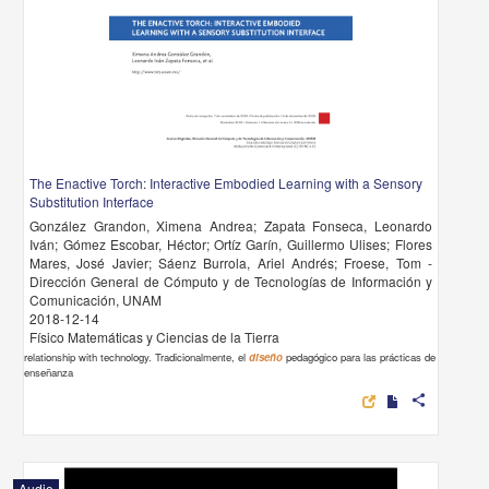
The Enactive Torch: Interactive Embodied Learning with a Sensory
Substitution Interface
González Grandon, Ximena Andrea; Zapata Fonseca, Leonardo
Iván; Gómez Escobar, Héctor; Ortíz Garín, Guillermo Ulises; Flores
Mares, José Javier; Sáenz Burrola, Ariel Andrés; Froese, Tom -
Dirección General de Cómputo y de Tecnologías de Información y
Comunicación, UNAM
2018-12-14
Físico Matemáticas y Ciencias de la Tierra
relationship with technology. Tradicionalmente, el
diseño
pedagógico para las prácticas de
enseñanza
share
Audio