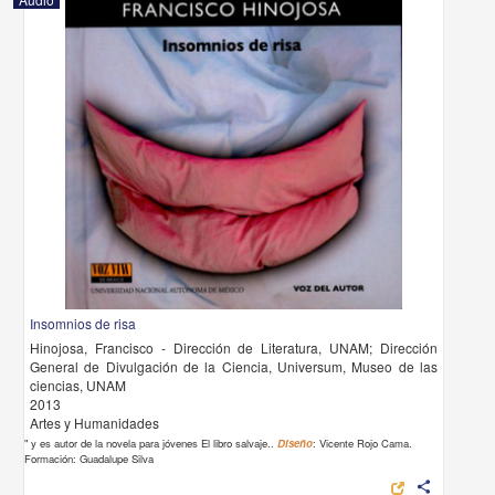
Insomnios de risa
Hinojosa, Francisco - Dirección de Literatura, UNAM; Dirección
General de Divulgación de la Ciencia, Universum, Museo de las
ciencias, UNAM
2013
Artes y Humanidades
" y es autor de la novela para jóvenes El libro salvaje..
Diseño
: Vicente Rojo Cama.
Formación: Guadalupe Silva
share