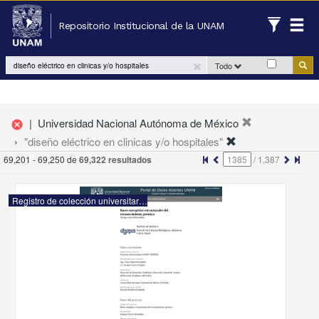
Repositorio Institucional de la UNAM
Todo
|
Universidad Nacional Autónoma de México
cancel
"diseño eléctrico en clinicas y/o hospitales"
69,201 - 69,250 de
69,322 resultados
/
1,387
Registro de colección universitaria