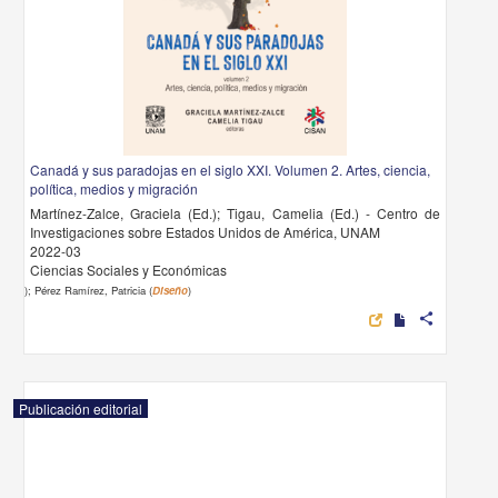
Canadá y sus paradojas en el siglo XXI. Volumen 2. Artes, ciencia,
política, medios y migración
Martínez-Zalce, Graciela (Ed.); Tigau, Camelia (Ed.) - Centro de
Investigaciones sobre Estados Unidos de América, UNAM
2022-03
Ciencias Sociales y Económicas
); Pérez Ramírez, Patricia (
Diseño
)
share
Publicación editorial