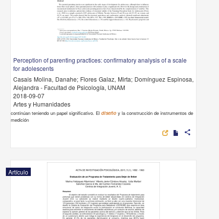
Perception of parenting practices: confirmatory analysis of a scale
for adolescents
Casais Molina, Danahe; Flores Galaz, Mirta; Domínguez Espinosa,
Alejandra - Facultad de Psicología, UNAM
2018-09-07
Artes y Humanidades
continúan teniendo un papel significativo. El
diseño
y la construcción de instrumentos de
medición
share
Artículo