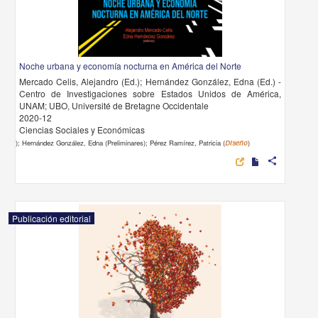
Noche urbana y economía nocturna en América del Norte
Mercado Celis, Alejandro (Ed.); Hernández González, Edna (Ed.) -
Centro de Investigaciones sobre Estados Unidos de América,
UNAM; UBO, Université de Bretagne Occidentale
2020-12
Ciencias Sociales y Económicas
); Hernández González, Edna (Preliminares); Pérez Ramírez, Patricia (
Diseño
)
share
Publicación editorial