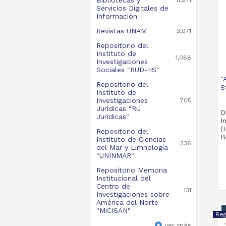
11,971
Servicios Digitales de
Información
Revistas UNAM
3,071
Repositorio del
Instituto de
1,088
Investigaciones
Sociales "RUD-IIS"
"
Repositorio del
S
Instituto de
Investigaciones
705
Jurídicas "RU
D
Jurídicas"
I
(
Repositorio del
B
Instituto de Ciencias
338
del Mar y Limnología
"UNINMAR"
Repositorio Memoria
Institucional del
Centro de
131
Investigaciones sobre
América del Norte
"MiCISAN"
ver más