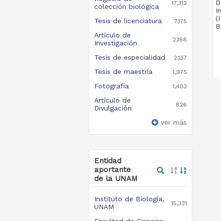
D
17,312
colección biológica
I
(
Tesis de licenciatura
7,175
B
Artículo de
2,168
Investigación
Tesis de especialidad
2,137
Tesis de maestría
1,975
Fotografía
1,403
Artículo de
826
Divulgación
ver más
Entidad
aportante
de la UNAM
Instituto de Biología,
15,331
UNAM