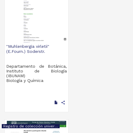
"Muhlenbergia virletii"
(E.Fourn.) Soderstr.
Departamento de Botánica,
Instituto de Biología
(IBUNAM)
Biología y Química
share
Registro de colección universitaria