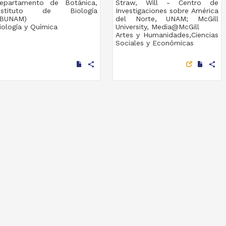
epartamento de Botánica,
Straw, Will - Centro de
nstituto de Biología
Investigaciones sobre América
IBUNAM)
del Norte, UNAM; McGill
iología y Química
University, Media@McGill
Artes y Humanidades,Ciencias
Sociales y Económicas
share
share