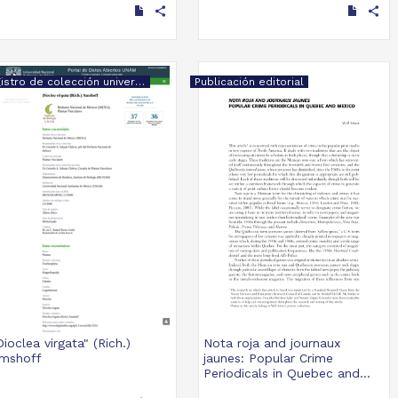
share
share
Registro de colección universitaria
Publicación editorial
Dioclea virgata" (Rich.)
Nota roja and journaux
mshoff
jaunes: Popular Crime
Periodicals in Quebec and...