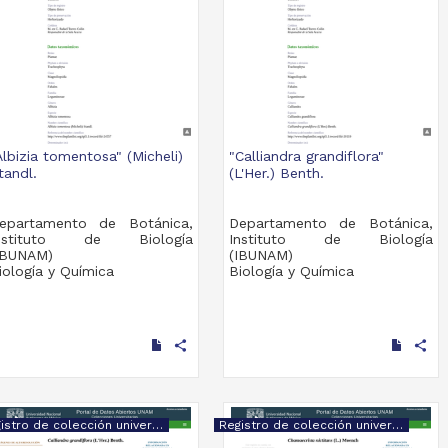
Albizia tomentosa" (Micheli)
"Calliandra grandiflora"
tandl.
(L'Her.) Benth.
epartamento de Botánica,
Departamento de Botánica,
nstituto de Biología
Instituto de Biología
IBUNAM)
(IBUNAM)
iología y Química
Biología y Química
share
share
Registro de colección universitaria
Registro de colección universitaria