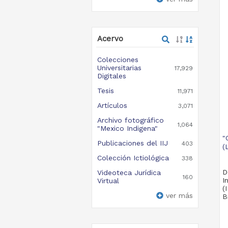
Acervo
Colecciones
Universitarias
17,929
Digitales
Tesis
11,971
Artículos
3,071
Archivo fotográfico
1,064
"Mexico Indigena"
"
Publicaciones del IIJ
403
(
Colección Ictiológica
338
D
Videoteca Jurídica
160
I
Virtual
(
ver más
B