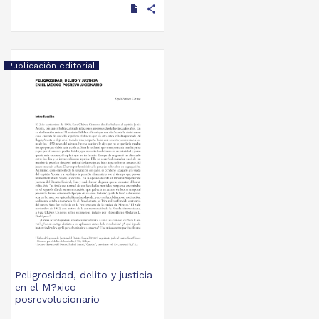
share
Publicación editorial
Peligrosidad, delito y justicia
en el M?xico
posrevolucionario