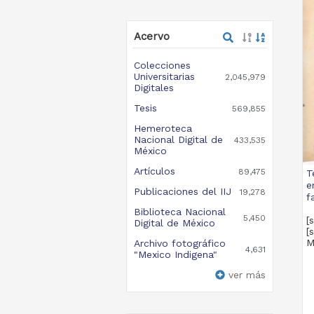
Acervo
Colecciones
Universitarias
2,045,979
Digitales
Tesis
569,855
Hemeroteca
Nacional Digital de
433,535
México
Artículos
89,475
T
e
Publicaciones del IIJ
19,278
f
Biblioteca Nacional
5,450
[
Digital de México
[
M
Archivo fotográfico
4,631
"Mexico Indigena"
ver más