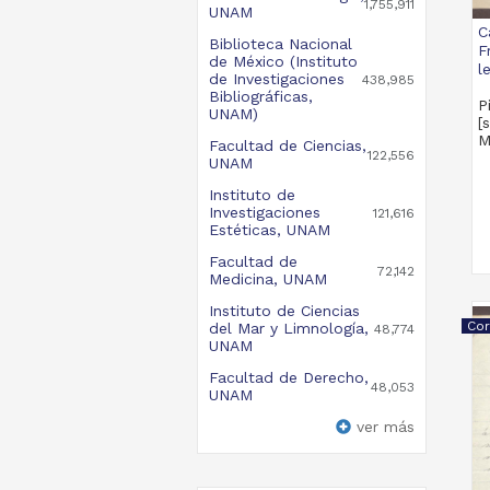
1,755,911
UNAM
C
Biblioteca Nacional
F
de México (Instituto
l
de Investigaciones
438,985
Bibliográficas,
P
UNAM)
[
M
Facultad de Ciencias,
122,556
UNAM
Instituto de
Investigaciones
121,616
Estéticas, UNAM
Facultad de
72,142
Medicina, UNAM
Instituto de Ciencias
Cor
del Mar y Limnología,
48,774
UNAM
Facultad de Derecho,
48,053
UNAM
ver más