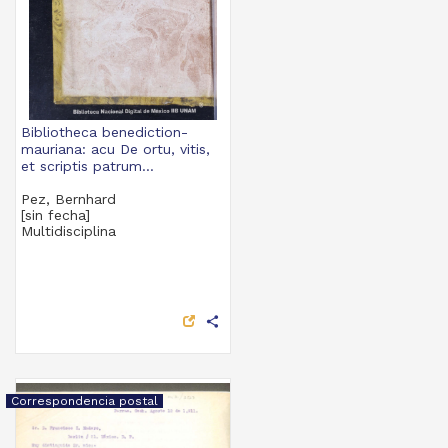
Bibliotheca benediction-
mauriana: acu De ortu, vitis,
et scriptis patrum...
Pez, Bernhard
[sin fecha]
Multidisciplina
share
Correspondencia postal