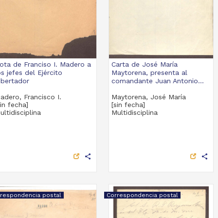
ota de Franciso I. Madero a
Carta de José María
os jefes del Ejército
Maytorena, presenta al
ibertador
comandante Juan Antonio...
adero, Francisco I.
Maytorena, José María
sin fecha]
[sin fecha]
ultidisciplina
Multidisciplina
share
share
respondencia postal
Correspondencia postal