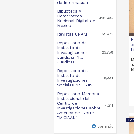
de Información
Biblioteca y
Hemeroteca
438,985
Nacional Digital de
México
Revistas UNAM
89,475
N
Repositorio del
l
Instituto de
L
Investigaciones
23,758
Jurídicas "RU
M
Jurídicas"
[
M
Repositorio del
Instituto de
5,334
Investigaciones
Sociales "RUD-IIS"
Repositorio Memoria
Institucional del
Centro de
4,214
Investigaciones sobre
América del Norte
"MiCISAN"
Cor
ver más