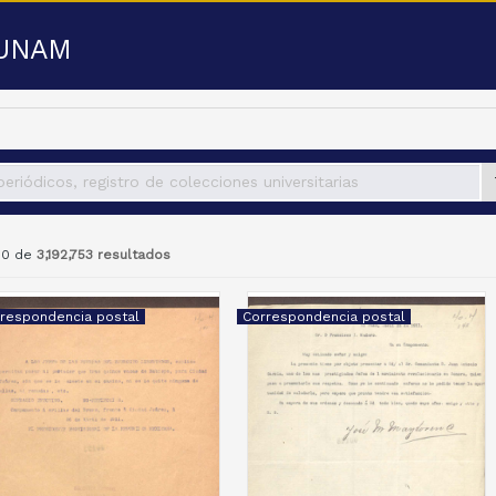
a UNAM
 50 de
3,192,753 resultados
respondencia postal
Correspondencia postal