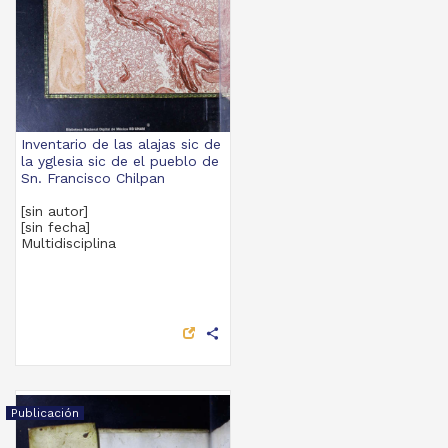
Inventario de las alajas sic de
la yglesia sic de el pueblo de
Sn. Francisco Chilpan
[sin autor]
[sin fecha]
Multidisciplina
share
Publicación