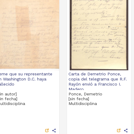
eme que su representante
Carta de Demetrio Ponce,
n Washington D.C. haya
copia del telegrama que R.F.
allecido
Rayón envió a Francisco I.
Madero
sin autor]
Ponce, Demetrio
sin fecha]
[sin fecha]
ultidisciplina
Multidisciplina
share
share