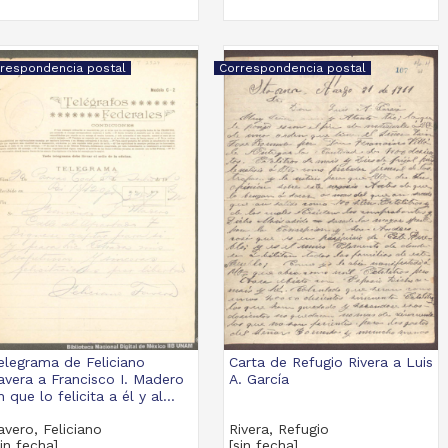
respondencia postal
Correspondencia postal
elegrama de Feliciano
Carta de Refugio Rivera a Luis
avera a Francisco I. Madero
A. García
n que lo felicita a él y al...
avero, Feliciano
Rivera, Refugio
sin fecha]
[sin fecha]