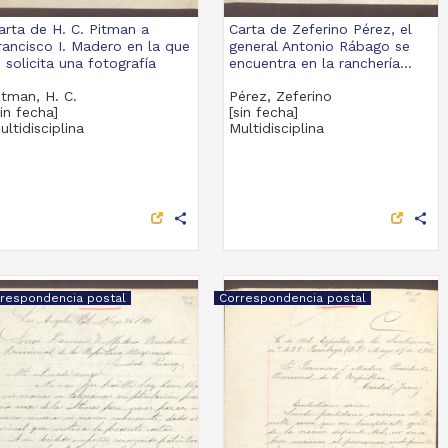
arta de H. C. Pitman a
Carta de Zeferino Pérez, el
rancisco I. Madero en la que
general Antonio Rábago se
e solicita una fotografía
encuentra en la ranchería...
itman, H. C.
Pérez, Zeferino
sin fecha]
[sin fecha]
ultidisciplina
Multidisciplina
share
share
respondencia postal
Correspondencia postal