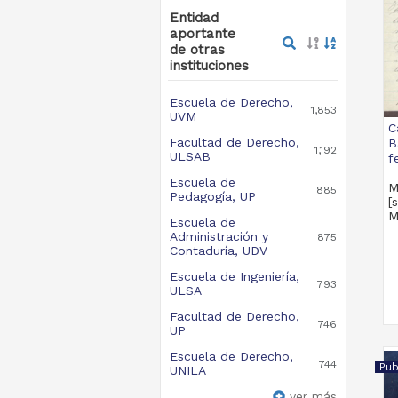
Entidad
aportante
de otras
instituciones
Escuela de Derecho,
1,853
UVM
C
Facultad de Derecho,
B
1,192
ULSAB
f
Escuela de
M
885
Pedagogía, UP
[
M
Escuela de
Administración y
875
Contaduría, UDV
Escuela de Ingeniería,
793
ULSA
Facultad de Derecho,
746
UP
Escuela de Derecho,
744
Pub
UNILA
ver más