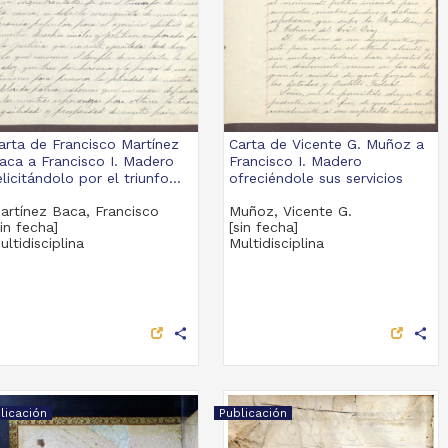
arta de Francisco Martínez
Carta de Vicente G. Muñoz a
aca a Francisco I. Madero
Francisco I. Madero
elicitándolo por el triunfo...
ofreciéndole sus servicios
artínez Baca, Francisco
Muñoz, Vicente G.
sin fecha]
[sin fecha]
ultidisciplina
Multidisciplina
share
share
licación
Publicación