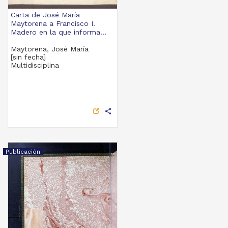
Carta de José María
Maytorena a Francisco I.
Madero en la que informa...
Maytorena, José María
[sin fecha]
Multidisciplina
share
Publicación