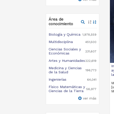
Área de
conocimiento
Biología y Química
1,978,559
Multidisciplina
451,500
Ciencias Sociales y
231,607
Económicas
Artes y Humanidades
222,619
I
Medicina y Ciencias
a
196,773
de la Salud
l
Ingenierías
64,041
M
Físico Matemáticas y
[
56,977
Ciencias de la Tierra
M
ver más