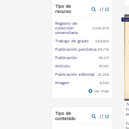
Tipo de
recurso
Cor
Registro de
colección
2,045,979
universitaria
Trabajo de grado
569,855
Publicación periódica
318,735
Publicación
118,271
Artículo
97,197
Publicación editorial
25,286
Imagen
6,540
ver más
T
F
Tipo de
e
contenido
F
[