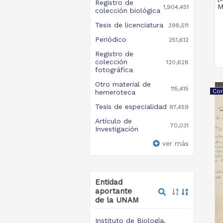
Registro de
M
1,904,451
colección biológica
Tesis de licenciatura
398,511
Periódico
251,612
Registro de
colección
120,628
fotográfica
Otro material de
115,415
Cor
hemeroteca
Tesis de especialidad
97,459
Artículo de
70,031
Investigación
ver más
Entidad
aportante
de la UNAM
Instituto de Biología,