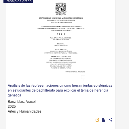
Trabajo de grado
Análisis de las representaciones cmomo herramientas epistémicas
en estudiantes de bachillerato para explicar el tema de herencia
genética
Baez Islas, Araceli
2025
Artes y Humanidades
share