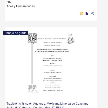
2025
Artes y Humanidades
share
Trabajo de grado
Tradición clásica en Age ergo, Mexicana Minerva de Cayetano
Javier de Cabrera y Quintero (Ms. 27, BNM)