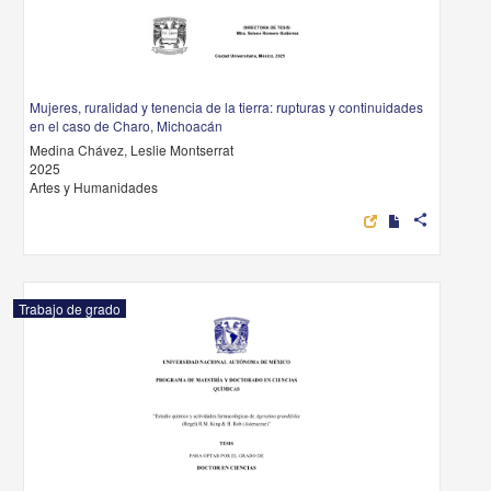
Mujeres, ruralidad y tenencia de la tierra: rupturas y continuidades
en el caso de Charo, Michoacán
Medina Chávez, Leslie Montserrat
2025
Artes y Humanidades
share
Trabajo de grado