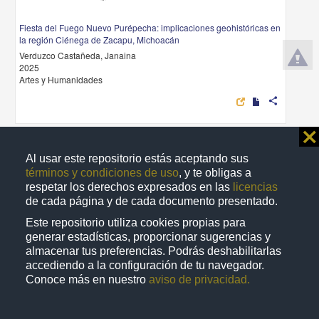
Fiesta del Fuego Nuevo Purépecha: implicaciones geohistóricas en
la región Ciénega de Zacapu, Michoacán
Verduzco Castañeda, Janaina
2025
Artes y Humanidades
share
⨯
Trabajo de grado
Al usar este repositorio estás aceptando sus
términos y condiciones de uso
, y te obligas a
respetar los derechos expresados en las
licencias
de cada página y de cada documento presentado.
Este repositorio utiliza cookies propias para
generar estadísticas, proporcionar sugerencias y
almacenar tus preferencias. Podrás deshabilitarlas
accediendo a la configuración de tu navegador.
Conoce más en nuestro
aviso de privacidad.