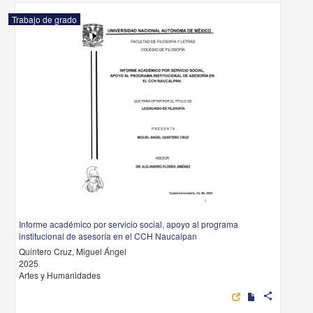
Trabajo de grado
Informe académico por servicio social, apoyo al programa
institucional de asesoría en el CCH Naucalpan
Quintero Cruz, Miguel Ángel
2025
Artes y Humanidades
share