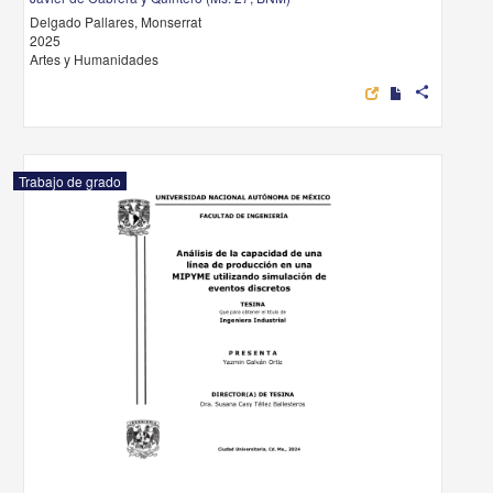
Delgado Pallares, Monserrat
2025
Artes y Humanidades
share
Trabajo de grado