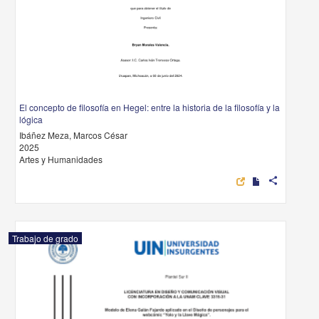
El concepto de filosofía en Hegel: entre la historia de la filosofía y la
lógica
Ibáñez Meza, Marcos César
2025
Artes y Humanidades
share
Trabajo de grado