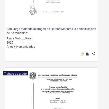
San Jorge matando al dragón de Bernart Martorell la domesticación
de "lo femenino"
Ayala Muñoz, Karen
2025
Artes y Humanidades
share
Trabajo de grado