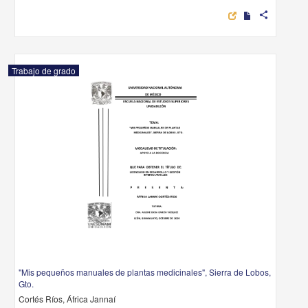
share
Trabajo de grado
"Mis pequeños manuales de plantas medicinales", Sierra de Lobos,
Gto.
Cortés Ríos, África Jannaí