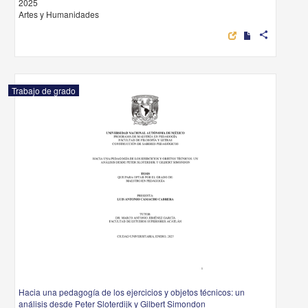
2025
Artes y Humanidades
share
Trabajo de grado
Hacia una pedagogía de los ejercicios y objetos técnicos: un
análisis desde Peter Sloterdijk y Gilbert Simondon