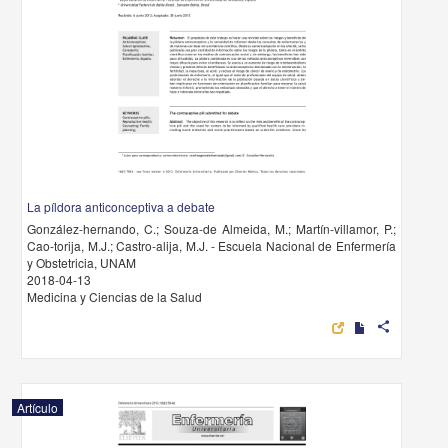
La píldora anticonceptiva a debate
González-hernando, C.; Souza-de Almeida, M.; Martín-villamor, P.;
Cao-torija, M.J.; Castro-alija, M.J. - Escuela Nacional de Enfermería
y Obstetricia, UNAM
2018-04-13
Medicina y Ciencias de la Salud
share
Artículo