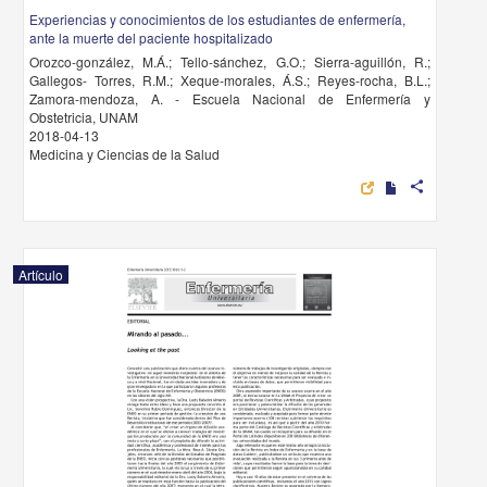
Experiencias y conocimientos de los estudiantes de enfermería,
ante la muerte del paciente hospitalizado
Orozco-gonzález, M.Á.; Tello-sánchez, G.O.; Sierra-aguillón, R.;
Gallegos- Torres, R.M.; Xeque-morales, Á.S.; Reyes-rocha, B.L.;
Zamora-mendoza, A. - Escuela Nacional de Enfermería y
Obstetricia, UNAM
2018-04-13
Medicina y Ciencias de la Salud
share
Artículo