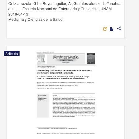
Ortiz-arrazola, G.L.; Reyes-aguilar, A.; Grajales-alonso, I.; Tenahua-
quitl, I. - Escuela Nacional de Enfermería y Obstetricia, UNAM
2018-04-13
Medicina y Ciencias de la Salud
share
Artículo