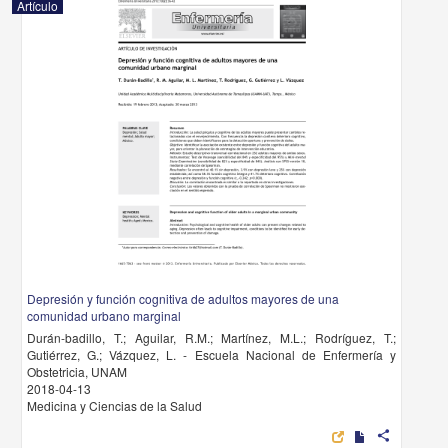
Artículo
Depresión y función cognitiva de adultos mayores de una
comunidad urbano marginal
Durán-badillo, T.; Aguilar, R.M.; Martínez, M.L.; Rodríguez, T.;
Gutiérrez, G.; Vázquez, L. - Escuela Nacional de Enfermería y
Obstetricia, UNAM
2018-04-13
Medicina y Ciencias de la Salud
share