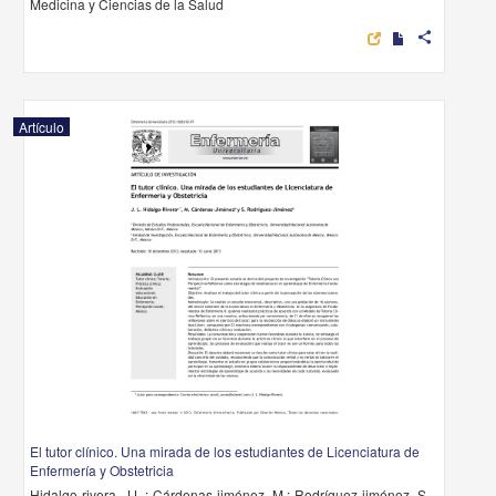
Medicina y Ciencias de la Salud
share
Artículo
El tutor clínico. Una mirada de los estudiantes de Licenciatura de
Enfermería y Obstetricia
Hidalgo-rivera, J.L.; Cárdenas-jiménez, M.; Rodríguez-jiménez, S. -