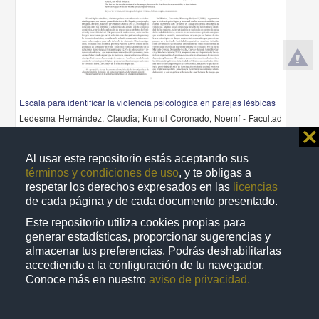
Escala para identificar la violencia psicológica en parejas lésbicas
Ledesma Hernández, Claudia; Kumul Coronado, Noemí - Facultad
de Psicología, UNAM
⨯
2015-09-11
Medicina y Ciencias de la Salud
Al usar este repositorio estás aceptando sus
términos y condiciones de uso
, y te obligas a
share
respetar los derechos expresados en las
licencias
de cada página y de cada documento presentado.
Este repositorio utiliza cookies propias para
Artículo
generar estadísticas, proporcionar sugerencias y
almacenar tus preferencias. Podrás deshabilitarlas
accediendo a la configuración de tu navegador.
Conoce más en nuestro
aviso de privacidad.