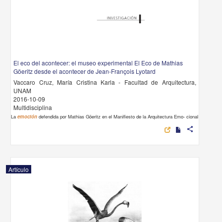
El eco del acontecer: el museo experimental El Eco de Mathias
Göeritz desde el acontecer de Jean-François Lyotard
Vaccaro Cruz, María Cristina Karla - Facultad de Arquitectura,
UNAM
2016-10-09
Multidisciplina
La
emoción
defendida por Mathias Göeritz en el Manifiesto de la Arquitectura Emo- cional
share
Artículo