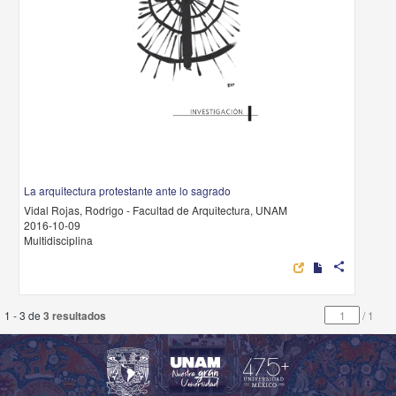
La arquitectura protestante ante lo sagrado
Vidal Rojas, Rodrigo - Facultad de Arquitectura, UNAM
2016-10-09
Multidisciplina
share
1 - 3 de
3 resultados
/
1