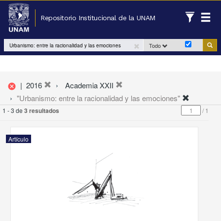
Repositorio Institucional de la UNAM
Todo
|
2016
Academia XXII
cancel
"Urbanismo: entre la racionalidad y las emociones"
1 - 3 de
3 resultados
/
1
Artículo