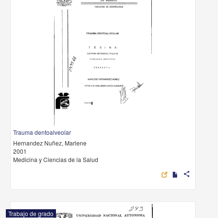
Trauma dentoalveolar
Hernandez Nuñez, Marlene
2001
Medicina y Ciencias de la Salud
share
Trabajo de grado