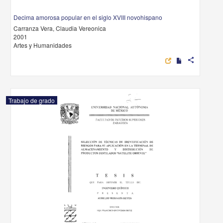
Decima amorosa popular en el siglo XVIII novohispano
Carranza Vera, Claudia Vereonica
2001
Artes y Humanidades
share
Trabajo de grado