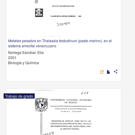
Metales pesados en Thalassia testudinum (pasto marino), en el
sistema arrecifal veracruzano
Noriega Escobar, Elia
2001
Biología y Química
share
Trabajo de grado