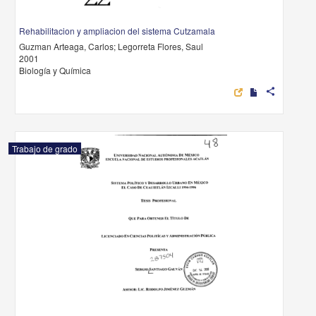
Rehabilitacion y ampliacion del sistema Cutzamala
Guzman Arteaga, Carlos; Legorreta Flores, Saul
2001
Biología y Química
share
Trabajo de grado