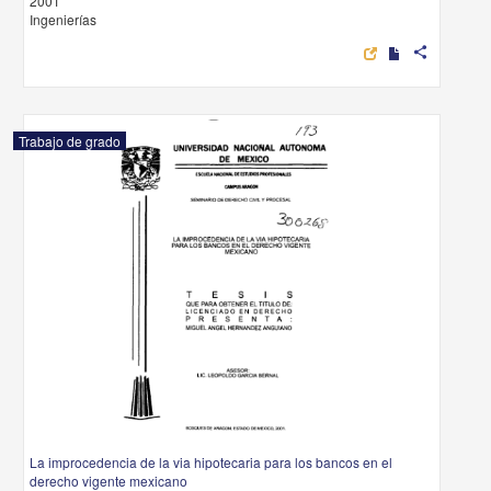
2001
Ingenierías
share
Trabajo de grado
La improcedencia de la via hipotecaria para los bancos en el
derecho vigente mexicano