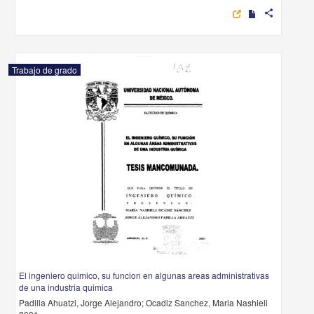
share
Trabajo de grado
El ingeniero quimico, su funcion en algunas areas administrativas
de una industria quimica
Padilla Ahuatzi, Jorge Alejandro; Ocadiz Sanchez, Maria Nashieli