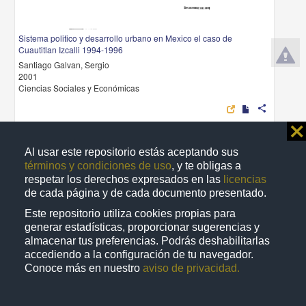
Sistema politico y desarrollo urbano en Mexico el caso de
Cuautitlan Izcalli 1994-1996
Santiago Galvan, Sergio
2001
Ciencias Sociales y Económicas
share
⨯
Al usar este repositorio estás aceptando sus
Trabajo de grado
términos y condiciones de uso
, y te obligas a
respetar los derechos expresados en las
licencias
de cada página y de cada documento presentado.
Este repositorio utiliza cookies propias para
generar estadísticas, proporcionar sugerencias y
almacenar tus preferencias. Podrás deshabilitarlas
accediendo a la configuración de tu navegador.
Conoce más en nuestro
aviso de privacidad.