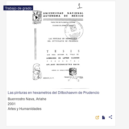
Trabajo de grado
Las pinturas en hexametros del Dittochaevm de Prudencio
Buenrostro Nava, Arlahe
2001
Artes y Humanidades
share