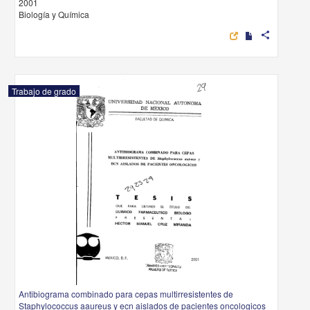
2001
Biología y Química
share
Trabajo de grado
Antibiograma combinado para cepas multirresistentes de
Staphylococcus aaureus y ecn aislados de pacientes oncologicos