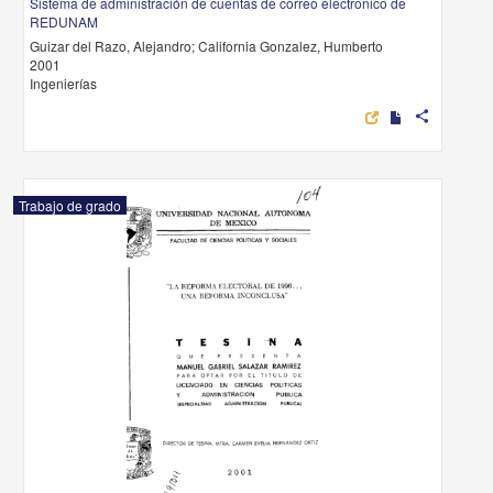
Sistema de administración de cuentas de correo electronico de
REDUNAM
Guizar del Razo, Alejandro; California Gonzalez, Humberto
2001
Ingenierías
share
Trabajo de grado