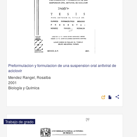
Preformulacion y formulacion de una suspension oral antiviral de
aciclovir
Mendez Rangel, Rosalba
2001
Biología y Química
share
Trabajo de grado