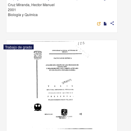
Cruz Miranda, Hector Manuel
2001
Biología y Química
share
Trabajo de grado