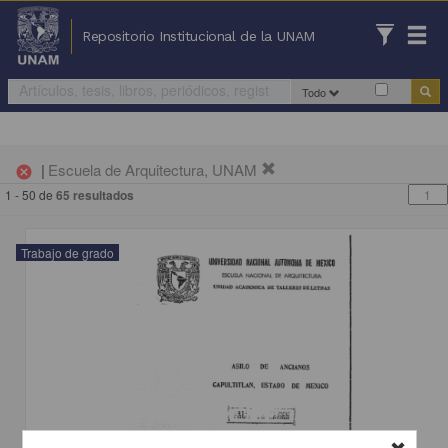
Repositorio Institucional de la UNAM
Todo
|
Escuela de Arquitectura, UNAM
cancel
1 - 50 de
65 resultados
Trabajo de grado