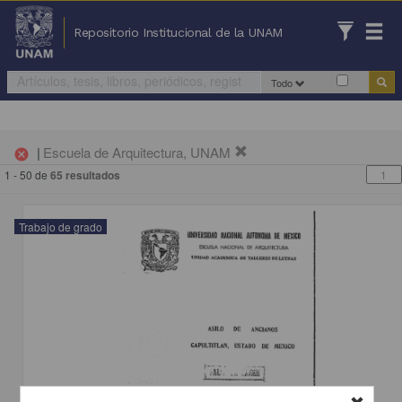
Repositorio Institucional de la UNAM
Todo
|
Escuela de Arquitectura, UNAM
cancel
1 - 50 de
65 resultados
Trabajo de grado