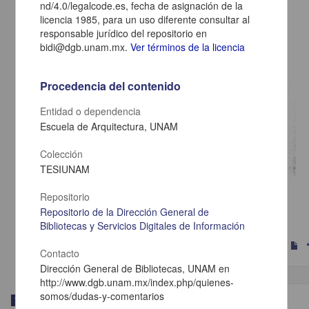
nd/4.0/legalcode.es, fecha de asignación de la
licencia 1985, para un uso diferente consultar al
responsable jurídico del repositorio en
bidi@dgb.unam.mx.
Ver términos de la licencia
Procedencia del contenido
Entidad o dependencia
Escuela de Arquitectura, UNAM
Colección
TESIUNAM
Centro popular Santa Teresa Tlalpan Mexico
Repositorio
Cruz Cerda, Raulsustentante
Repositorio de la Dirección General de
1985
Físico Matemáticas y Ciencias de la Tierra
Bibliotecas y Servicios Digitales de Información
s
Contacto
Dirección General de Bibliotecas, UNAM en
http://www.dgb.unam.mx/index.php/quienes-
somos/dudas-y-comentarios
Trabajo de grado