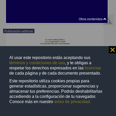
Artes y Humanidades
share
Otros contenidos
Publicación editorial
⨯
Al usar este repositorio estás aceptando sus
términos y condiciones de uso
, y te obligas a
respetar los derechos expresados en las
licencias
de cada página y de cada documento presentado.
Este repositorio utiliza cookies propias para
generar estadísticas, proporcionar sugerencias y
almacenar tus preferencias. Podrás deshabilitarlas
accediendo a la configuración de tu navegador.
Conoce más en nuestro
aviso de privacidad.
La universidad pública y su compromiso social en la producción del
conocimiento