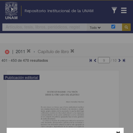
Repositorio Institucional de la UNAM
Todo
|
2011
Capítulo de libro
cancel
401 - 450 de
470 resultados
/
10
Publicación editorial