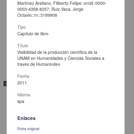
Martínez Arellano, Filiberto Felipe::orcid::0000-
0003-4358-8257; Ruiz Vaca, Jorge
Octavio::rn::3189908
Fomentando la lectura en las escuelas públicas de Tegucigalpa a
Tipo
través de la Biblioteca Móvil
Capítulo de libro
Carranza, Nítida; Adkins, Denice - Centro Universitario de
Investigaciones Bibliotecológicas, UNAM
Título
2011
Artes y Humanidades
Visibilidad de la producción científica de la
UNAM en Humanidades y Ciencias Sociales a
share
través de Humanindex
Fecha
2011
Publicación editorial
Idioma
spa
Enlaces
Ficha original