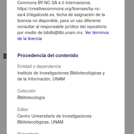
1958)
Commons BY-NC-SA 4.0 Internacional,
Valdés Sánchez, Servando - Centro de Investigaciones sobre
https://creativecommons.org/licenses/by-nc-
América Latina y el Caribe, UNAM
sa/4.0/legalcode.es, fecha de asignación de la
2011
licencia no disponible, para un uso diferente
Ciencias Sociales y Económicas
consultar al responsable jurídico del repositorio
por medio de bibiibi@iibi.unam.mx.
Ver términos
share
de la licencia
Procedencia del contenido
Publicación editorial
Entidad o dependencia
Instituto de Investigaciones Bibliotecológicas y
de la Información, UNAM
Colección
Bibliotecología
Editor
Centro Universitario de Investigaciones
Bibliotecológicas, UNAM
Repositorio