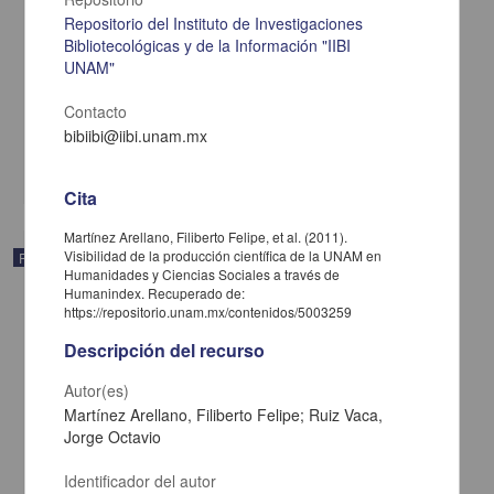
Repositorio del Instituto de Investigaciones
El derecho a la información desde la perspectiva costarricense: un
Bibliotecológicas y de la Información "IIBI
bien de carácter público
UNAM"
Solano Murillo, Rosario; Meza Pérez, José Pablo - Centro
Universitario de Investigaciones Bibliotecológicas, UNAM
Contacto
2011
bibiibi@iibi.unam.mx
Artes y Humanidades
share
Cita
Martínez Arellano, Filiberto Felipe, et al. (2011).
Visibilidad de la producción científica de la UNAM en
Publicación editorial
Humanidades y Ciencias Sociales a través de
Humanindex. Recuperado de:
https://repositorio.unam.mx/contenidos/5003259
Descripción del recurso
Autor(es)
Martínez Arellano, Filiberto Felipe; Ruiz Vaca,
Jorge Octavio
Identificador del autor