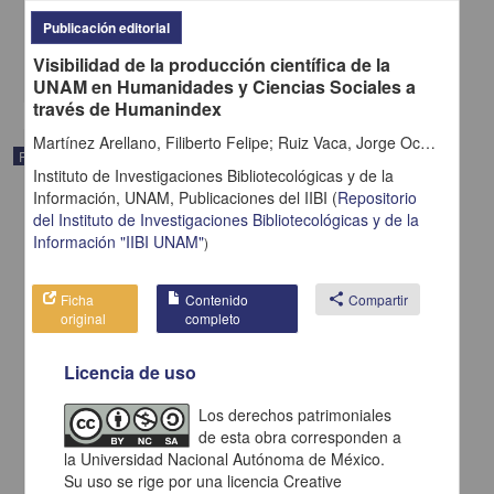
2011
Publicación editorial
Ciencias Sociales y Económicas
Visibilidad de la producción científica de la
share
UNAM en Humanidades y Ciencias Sociales a
través de Humanindex
Martínez Arellano, Filiberto Felipe; Ruiz Vaca, Jorge Octavio
Publicación editorial
Instituto de Investigaciones Bibliotecológicas y de la
Información, UNAM,
Publicaciones del IIBI
(
Repositorio
del Instituto de Investigaciones Bibliotecológicas y de la
Información "IIBI UNAM"
)
Ficha
Contenido
share
Compartir
original
completo
Licencia de uso
Los derechos patrimoniales
de esta obra corresponden a
la Universidad Nacional Autónoma de México.
La historiografía sobre el proceso insurreccional cubano (1952-
Su uso se rige por una licencia Creative