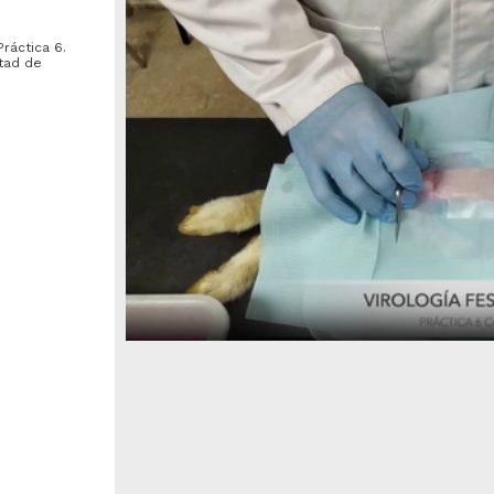
Práctica 6.
ltad de
e Oca
ifusión y Ósmosis. Práctica
pH. Práctica 5 Laboratorio
. Laboratorio
lvarez Rodríguez, M. del C.;
Álvarez Rodríguez, M. del C.;
astillo Ibarra, A.; Lazcano
Castillo Ibarra, A.; Lazcano
eyes, J. F.; Montiel Mejía, J.
Reyes, J. F.; Montiel Mejía, J.
.; Viazcan Carbajal, M. -
L.; Viazcan Carbajal, M. -
acultad de Estudios
Facultad de Estudios
mario de
uperiores Cuautitlán, UNAM
Superiores Cuautitlán, UNAM
021-02-05
2021-02-05