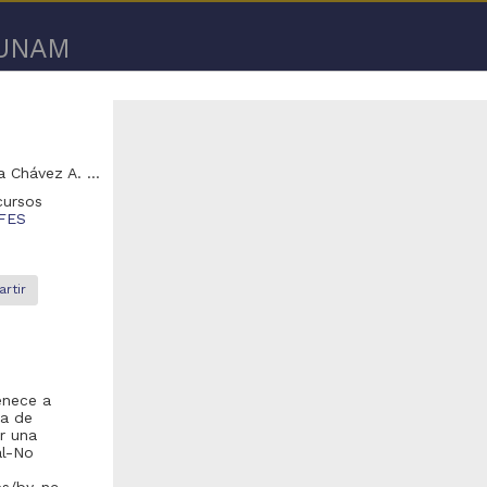
a UNAM
Torres Durán Y. V.; Arcila López Tello G.; Montes de Oca Chávez A. N.; González Méndez A. S.
cursos
 FES
 8 de
8 resultados
rtir
eo
Video
enece a
ma de
or una
al-No