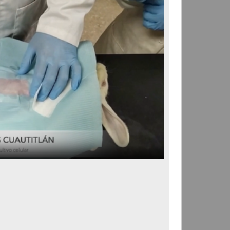
Energía y Metabolismo.
Práctica 1 Laboratorio
Castillo Ibarra A.; Montiel
Mejía J. L.; Pineda Ramírez F.;
Viazcan Carbajal M. -
Facultad de Estudios
Superiores Cuautitlán, UNAM
2021-02-05
Medicina y Ciencias de la