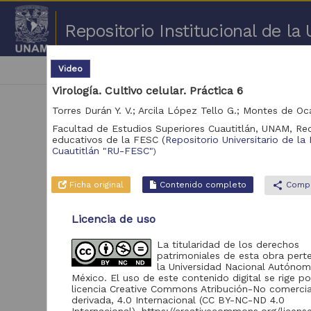
Repositorio Institucional de l
Video
|
cancel
Práctica de laboratorio
Virología. Cultivo celular. Práctica 6
Facultad de Estudios Superiores Cuautitlán, UNAM,
Re
educativos de la FESC
(
Repositorio Universitario de la
Cuautitlán "RU-FESC"
)
1 -
Ficha original
Contenido completo
share
Compa
Repositorio
Vid
Licencia de uso
Repositorio Universitario
8
La titularidad de los derechos
de la FES Cuautitlán
patrimoniales de esta obra pert
"RU-FESC"
la Universidad Nacional Autóno
México. El uso de este contenido digital se rige p
licencia Creative Commons Atribución-No comerci
derivada, 4.0 Internacional (CC BY-NC-ND 4.0