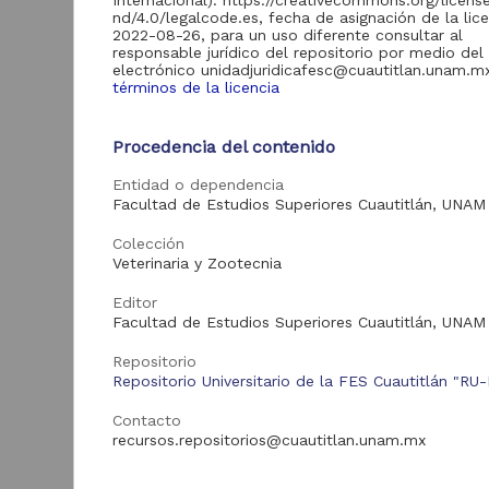
Internacional). https://creativecommons.org/licens
Acervo
nd/4.0/legalcode.es, fecha de asignación de la lic
2022-08-26, para un uso diferente consultar al
Recursos educativos de
8
responsable jurídico del repositorio por medio del
la FESC
electrónico unidadjuridicafesc@cuautitlan.unam.m
términos de la licencia
Procedencia del contenido
Tipo de
E
recurso
Entidad o dependencia
P
Facultad de Estudios Superiores Cuautitlán, UNAM
Video
8
Á
Colección
C
Veterinaria y Zootecnia
M
A
Editor
Tipo de
S
Facultad de Estudios Superiores Cuautitlán, UNAM
contenido
2
M
Repositorio
S
Práctica de laboratorio
8
Repositorio Universitario de la FES Cuautitlán "RU
Contacto
recursos.repositorios@cuautitlan.unam.mx
Entidad
Vid
aportante