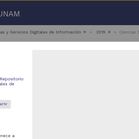
a UNAM
as y Servicios Digitales de Información
2015
Ciencias
Repositorio
- 100 de
2,503 resultados
ales de
bajo de grado
Trabajo de grado
rtir
enece a