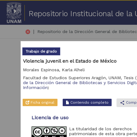
Repositorio Institucional de l
|
cancel
Repositorio de la Dirección General de Bibliotec
Trabajo de grado
Violencia juvenil en el Estado de México
Morales Espinosa, Karla Alheli
Facultad de Estudios Superiores Aragón, UNAM,
Tesis
(
51 
de la Dirección General de Bibliotecas y Servicios Digit
Información
)
Repositorio
Tra
Ficha original
Contenido completo
share
Compa
Repositorio de la
2,503
Dirección General de
Bibliotecas y
Licencia de uso
Servicios Digitales de
Información
La titularidad de los derechos
patrimoniales de esta obra pert