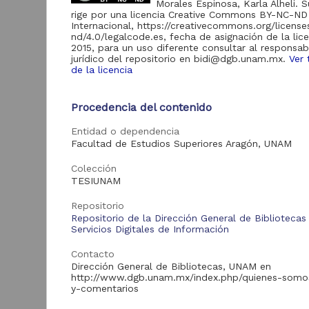
Morales Espinosa, Karla Alheli. 
rige por una licencia Creative Commons BY-NC-ND
Internacional, https://creativecommons.org/licens
Acervo
nd/4.0/legalcode.es, fecha de asignación de la lic
2015, para un uso diferente consultar al responsab
jurídico del repositorio en bidi@dgb.unam.mx.
Ver 
Tesis
2,503
de la licencia
Procedencia del contenido
L
Tipo de
d
recurso
Entidad o dependencia
p
Facultad de Estudios Superiores Aragón, UNAM
Trabajo de grado
2,503
H
N
Colección
2
TESIUNAM
C
E
Repositorio
Tipo de
Repositorio de la Dirección General de Bibliotecas
contenido
Servicios Digitales de Información
Tesis de licenciatura
1,817
Contacto
Dirección General de Bibliotecas, UNAM en
Tesis de maestría
441
http://www.dgb.unam.mx/index.php/quienes-somo
y-comentarios
Tesis de doctorado
163
Tra