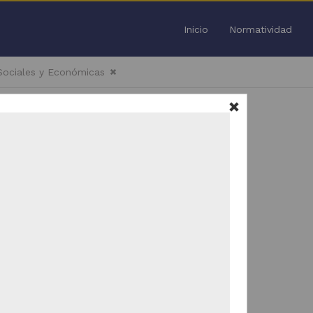
Inicio
Normatividad
 Sociales y Económicas
Todo
/
51
Trabajo de grado