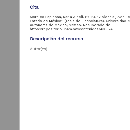
Tesis de especialidad
82
Cita
Morales Espinosa, Karla Alheli. (2015). "Violencia juvenil 
Estado de México". (Tesis de Licenciatura). Universidad N
Entidad
Autónoma de México, México. Recuperado de
aportante
https://repositorio.unam.mx/contenidos/430324
de la UNAM
Descripción del recurso
Facultad de Ciencias
Autor(es)
Políticas y Sociales,
543
Morales Espinosa, Karla Alheli
UNAM
Facultad de Estudios
Colaborador(es)
Superiores Aragón,
283
Barragán Solís, Araceli Noemí, asesor
UNAM
L
Tipo
Facultad de Derecho,
256
:
UNAM
Tesis de licenciatura
p
Facultad de
Título
230
Economía, UNAM
G
Violencia juvenil en el Estado de México
2
Facultad de Estudios
C
Superiores Acatlán,
Fecha
145
E
UNAM
2015
Facultad de Filosofía
86
Idioma
y Letras, UNAM