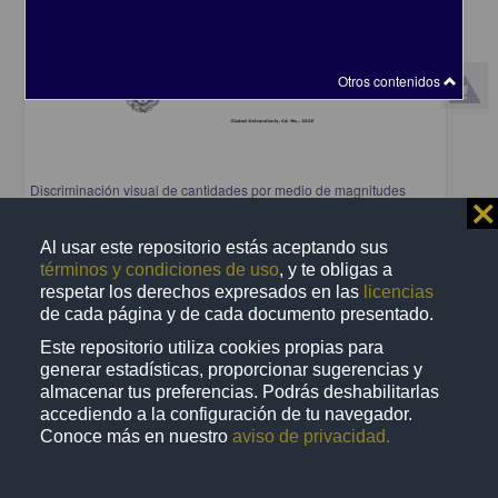
Otros contenidos
Discriminación visual de cantidades por medio de magnitudes
⨯
discretas y continuas: un estudio comparativo entre perros y
humanos
Al usar este repositorio estás aceptando sus
Sole Pi, Mireia Lilit
términos y condiciones de uso
, y te obligas a
2025
Biología y Química,Medicina y Ciencias de la Salud
respetar los derechos expresados en las
licencias
de cada página y de cada documento presentado.
share
Este repositorio utiliza cookies propias para
generar estadísticas, proporcionar sugerencias y
almacenar tus preferencias. Podrás deshabilitarlas
Trabajo de grado
accediendo a la configuración de tu navegador.
Conoce más en nuestro
aviso de privacidad.