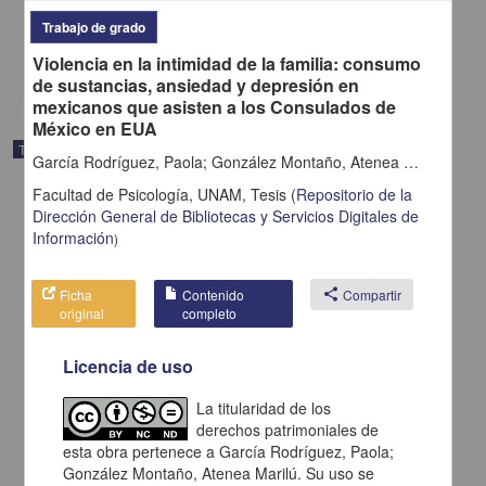
2025
Trabajo de grado
Medicina y Ciencias de la Salud
Violencia en la intimidad de la familia: consumo
share
de sustancias, ansiedad y depresión en
mexicanos que asisten a los Consulados de
México en EUA
Trabajo de grado
García Rodríguez, Paola; González Montaño, Atenea Marilú
Facultad de Psicología, UNAM,
Tesis
(
Repositorio de la
Dirección General de Bibliotecas y Servicios Digitales de
Información
)
Ficha
Contenido
share
Compartir
original
completo
Licencia de uso
La titularidad de los
derechos patrimoniales de
esta obra pertenece a García Rodríguez, Paola;
Estrategia de obtención y mantenimiento del oficio de
González Montaño, Atenea Marilú. Su uso se
reconocimiento de un medicamento huérfano