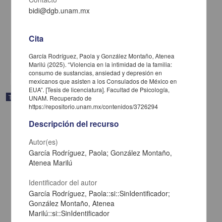
Impacto del diagnóstico de trastorno límite de la personalidad en
bidi@dgb.unam.mx
mujeres víctimas de violencia de género
Mendoza Martínez, Alondra Junuen
2025
Cita
Ciencias Sociales y Económicas,Medicina y Ciencias de la Salud
García Rodríguez, Paola y González Montaño, Atenea
share
Marilú (2025). “Violencia en la intimidad de la familia:
consumo de sustancias, ansiedad y depresión en
mexicanos que asisten a los Consulados de México en
EUA”. [Tesis de licenciatura]. Facultad de Psicología,
Trabajo de grado
UNAM. Recuperado de
https://repositorio.unam.mx/contenidos/3726294
Descripción del recurso
Autor(es)
García Rodríguez, Paola; González Montaño,
Atenea Marilú
Identificador del autor
García Rodríguez, Paola::si::SinIdentificador;
González Montaño, Atenea
Marilú::si::SinIdentificador