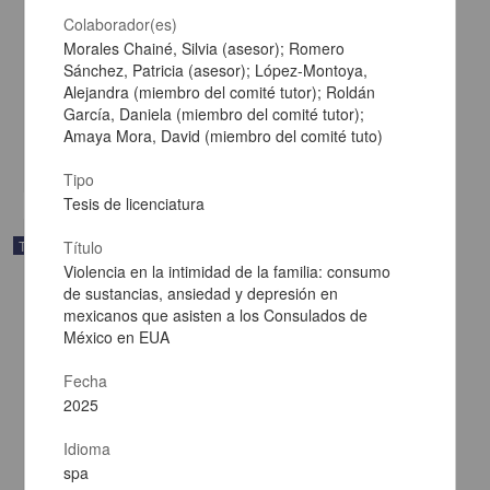
Colaborador(es)
Elaboración y evaluación de películas sublinguales a base de
Morales Chainé, Silvia (asesor); Romero
passiflora para el tratamiento de ansiedad
Sánchez, Patricia (asesor); López-Montoya,
Rodríguez Lovera, Juan Carlos
Alejandra (miembro del comité tutor); Roldán
2025
García, Daniela (miembro del comité tutor);
Biología y Química,Medicina y Ciencias de la Salud
Amaya Mora, David (miembro del comité tuto)
share
Tipo
Tesis de licenciatura
Trabajo de grado
Título
Violencia en la intimidad de la familia: consumo
de sustancias, ansiedad y depresión en
mexicanos que asisten a los Consulados de
México en EUA
Fecha
2025
Idioma
spa