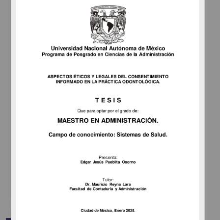
Utilidad de la tomografía cone beam en el diagnóstico de
reabsorción radicular grado 4 en segundos molares a impactación
del tercer molar en pacientes jóvenes
Gutiérrez Estevez, Ahidee
2025
Medicina y Ciencias de la Salud
share