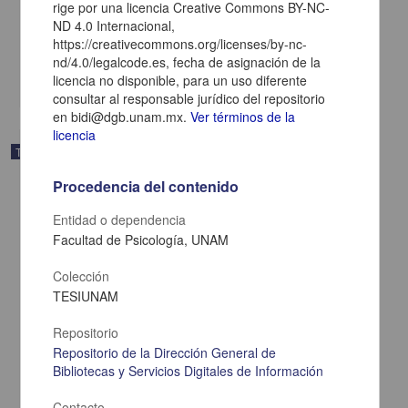
rige por una licencia Creative Commons BY-NC-
Cerqueda Pereda, Juan Carlos
ND 4.0 Internacional,
2025
https://creativecommons.org/licenses/by-nc-
Biología y Química,Medicina y Ciencias de la Salud
nd/4.0/legalcode.es, fecha de asignación de la
share
licencia no disponible, para un uso diferente
consultar al responsable jurídico del repositorio
en bidi@dgb.unam.mx.
Ver términos de la
licencia
Trabajo de grado
Procedencia del contenido
Entidad o dependencia
Facultad de Psicología, UNAM
Colección
TESIUNAM
Repositorio
Repositorio de la Dirección General de
Bibliotecas y Servicios Digitales de Información
Contacto