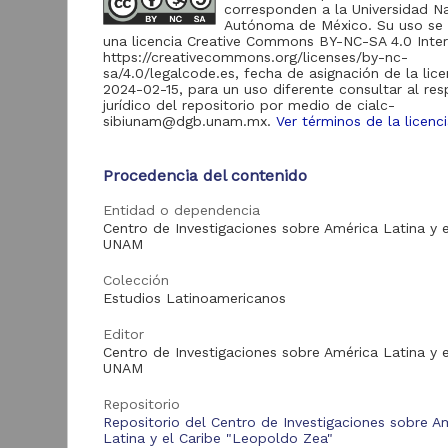
corresponden a la Universidad N
Autónoma de México. Su uso se 
una licencia Creative Commons BY-NC-SA 4.0 Inter
https://creativecommons.org/licenses/by-nc-
Acervo
sa/4.0/legalcode.es, fecha de asignación de la lice
2024-02-15, para un uso diferente consultar al re
Cuadernos
jurídico del repositorio por medio de cialc-
2,304
Americanos
sibiunam@dgb.unam.mx.
Ver términos de la licenc
Publicaciones del
1,256
L
CIALC
l
Procedencia del contenido
C
Actividades
académicas del
p
148
Entidad o dependencia
CIALC
C
Centro de Investigaciones sobre América Latina y e
G
UNAM
I
L
Colección
2
Estudios Latinoamericanos
Tipo de
A
recurso
Editor
Centro de Investigaciones sobre América Latina y e
Artículo
2,155
UNAM
Publicación editorial
1,256
Repositorio
Publicación periódica
149
Repositorio del Centro de Investigaciones sobre A
Art
Latina y el Caribe "Leopoldo Zea"
Video
148