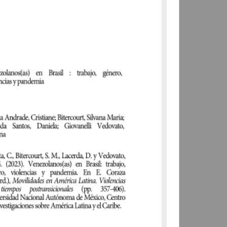
Mantilla Osornio, Adolfo
Felipe - Centro de
Investigaciones sobre América
Latina y el Caribe, UNAM
2024
Artes y Humanidades
share
Publicación editorial