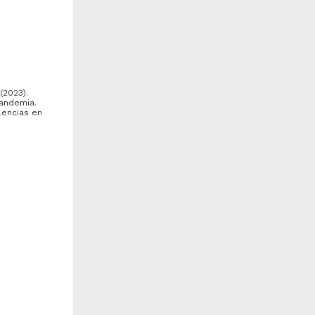
 (2023).
pandemia.
lencias en
/5057667
l Centro Escolar Revolución
El mosaico mexicano en la
 el Mercado Abelardo L.
obra de Diego Rivera
a;
iana
odríguez en la tradición...
uentes Rojas, Elizabeth -
Dávila Jiménez, Ana Lilia -
entro de Investigaciones
Centro de Investigaciones
obre América Latina y el
sobre América Latina y el
aribe, UNAM
Caribe, UNAM
024
2024
as y
rtes y Humanidades
Artes y Humanidades