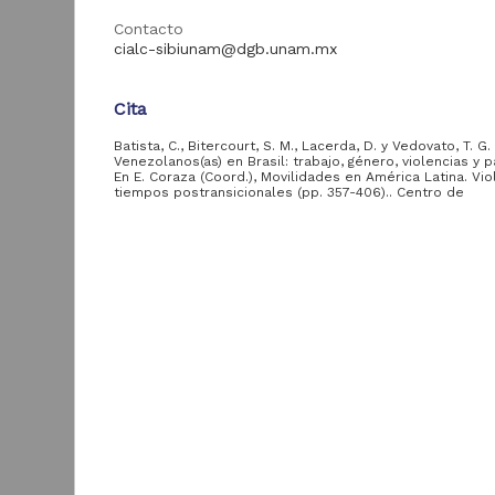
Contacto
cialc-sibiunam@dgb.unam.mx
Tipo de
contenido
Cita
Batista, C., Bitercourt, S. M., Lacerda, D. y Vedovato, T. G.
Artículo de
2,155
Venezolanos(as) en Brasil: trabajo, género, violencias y 
Divulgación
En E. Coraza (Coord.), Movilidades en América Latina. Vio
tiempos postransicionales (pp. 357-406).. Centro de
Capítulo de libro
1,037
Investigaciones sobre América Latina y el Caribe, UNAM.
Recuperado de: https://repositorio.unam.mx/contenidos
Libro
219
Descripción del recurso
Revista de
149
divulgación
Autor(es)
E
Conferencia
121
y
Batista Andrade, Cristiane; Bitercourt, Silvana Mari
Lacerda Santos, Daniela; Giovanelli Vedovato, Tat
R
Coloquio
21
F
Diálogo
Tipo
3
C
Capítulo de libro
ver más
s
C
Título
2
Venezolanos(as) en Brasil: trabajo, género, violenci
A
pandemia
Entidad