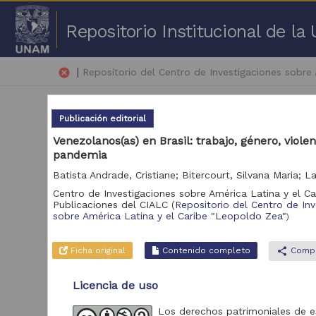
Repositorio Institucional de l
|
cancel
Repositorio del Centro de Investigaciones sobre
Publicación editorial
Venezolanos(as) en Brasil: trabajo, género, violen
pandemia
1 -
Centro de Investigaciones sobre América Latina y el C
Publicaciones del CIALC
(
Repositorio del Centro de Inv
Repositorio
sobre América Latina y el Caribe "Leopoldo Zea"
)
Art
Repositorio del
3,708
Centro de
Ficha original
Contenido completo
share
Compa
Investigaciones
sobre América
Licencia de uso
Latina y el Caribe
"Leopoldo Zea"
Los derechos patrimoniales de e