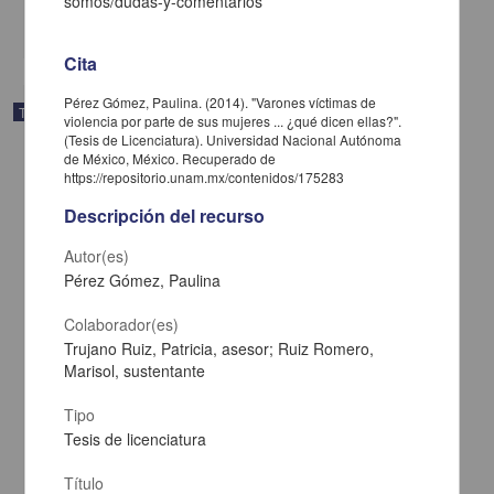
somos/dudas-y-comentarios
share
Cita
Pérez Gómez, Paulina. (2014). "Varones víctimas de
Trabajo de grado
violencia por parte de sus mujeres ... ¿qué dicen ellas?".
(Tesis de Licenciatura). Universidad Nacional Autónoma
de México, México. Recuperado de
https://repositorio.unam.mx/contenidos/175283
Descripción del recurso
Autor(es)
Pérez Gómez, Paulina
Colaborador(es)
Trujano Ruiz, Patricia, asesor; Ruiz Romero,
Marisol, sustentante
Tipo
Varones víctimas de violencia por parte de sus mujeres ... ¿qué
Tesis de licenciatura
dicen ellas?
Pérez Gómez, Paulina
Título