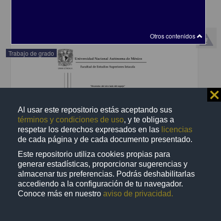
share
Otros contenidos
Trabajo de grado
⨯
Al usar este repositorio estás aceptando sus
términos y condiciones de uso
, y te obligas a
respetar los derechos expresados en las
licencias
de cada página y de cada documento presentado.
Este repositorio utiliza cookies propias para
generar estadísticas, proporcionar sugerencias y
almacenar tus preferencias. Podrás deshabilitarlas
accediendo a la configuración de tu navegador.
Conoce más en nuestro
aviso de privacidad.
Anorexia : del otro lado del espejo
Narváez Jurado, Rocío
2014