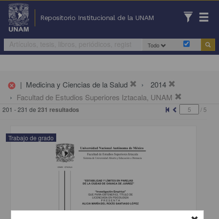
Repositorio Institucional de la UNAM
Todo
|
Medicina y Ciencias de la Salud
2014
cancel
Facultad de Estudios Superiores Iztacala, UNAM
201 - 231 de
231 resultados
/
5
Trabajo de grado