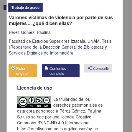
Trabajo de grado
Trabajo de grado
Varones víctimas de violencia por parte de sus
mujeres ... ¿qué dicen ellas?
Pérez Gómez, Paulina
Facultad de Estudios Superiores Iztacala, UNAM,
Tesis
(
Repositorio de la Dirección General de Bibliotecas y
Servicios Digitales de Información
)
Ficha
Contenido
share
Compartir
original
completo
Licencia de uso
La elección de pareja y la comunicación como medida de
La titularidad de los
prevención en el divorcio
derechos patrimoniales de
Varela Peña, Brenda Montserrat
esta obra pertenece a Pérez Gómez, Paulina.
2014
Medicina y Ciencias de la Salud
Su uso se rige por una licencia Creative
Commons BY-NC-ND 4.0 Internacional,
share
https://creativecommons.org/licenses/by-nc-