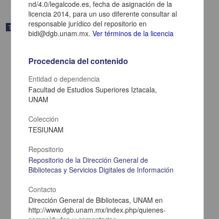
nd/4.0/legalcode.es, fecha de asignación de la
licencia 2014, para un uso diferente consultar al
responsable jurídico del repositorio en
Trabajo de grado
bidi@dgb.unam.mx.
Ver términos de la licencia
Procedencia del contenido
Entidad o dependencia
Facultad de Estudios Superiores Iztacala,
UNAM
Colección
TESIUNAM
Repositorio
Repositorio de la Dirección General de
Bibliotecas y Servicios Digitales de Información
Experiencias y significados de la primera introducción pene-ano en
varones homosexuales : implicaciones en la vida sexual, erótica y
afectiva
Contacto
Gómez Zarco, Alberto
Dirección General de Bibliotecas, UNAM en
2014
http://www.dgb.unam.mx/index.php/quienes-
Medicina y Ciencias de la Salud