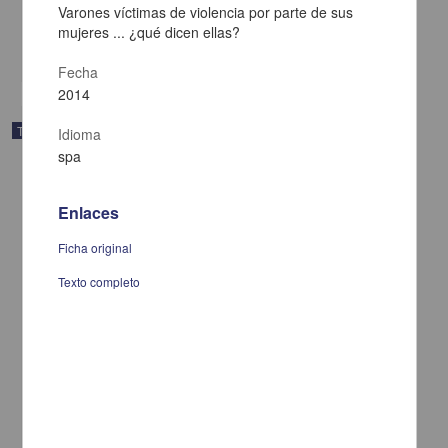
2014
Varones víctimas de violencia por parte de sus
Medicina y Ciencias de la Salud
mujeres ... ¿qué dicen ellas?
share
Fecha
2014
Trabajo de grado
Idioma
spa
Enlaces
Ficha original
Texto completo
Construcción corporal y temporal de la artritis
Pedro Miguel, César Fernando