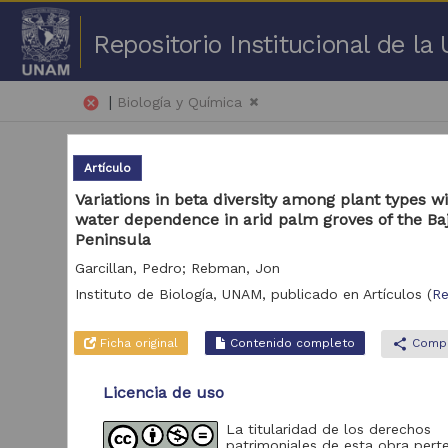
Repositorio Institucional de l
|
cancel
Biología y Química
Artículo
Variations in beta diversity among plant types wi
water dependence in arid palm groves of the Baj
Peninsula
1 -
Garcillan, Pedro; Rebman, Jon
Instituto de Biología, UNAM,
publicado en
Artículos
(
Re
Repositorio
Portal de Datos
Ficha original
Contenido completo
share
Compa
Abiertos UNAM,
1,905,019
Colecciones
Universitarias
Licencia de uso
Repositorio de la
La titularidad de los derechos
Dirección General de
patrimoniales de esta obra pert
Bibliotecas y