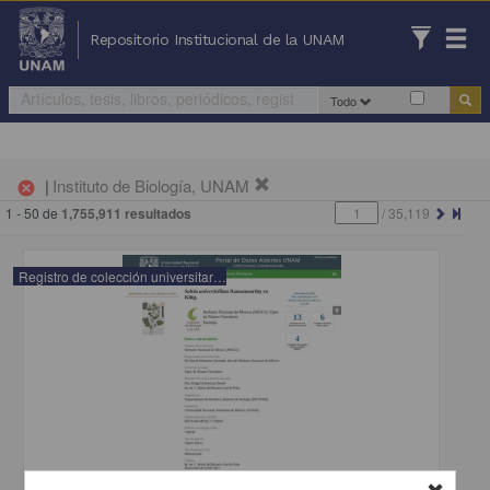
Repositorio Institucional de la UNAM
Todo
|
Instituto de Biología, UNAM
cancel
1 - 50 de
1,755,911 resultados
/
35,119
Registro de colección universitaria