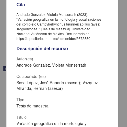
Cita
Andrade González, Violeta Monserrath (2023).
Errata: Composition of vascular flora, delimitation and state of
“Variación geográfica en la morfología y vocalizaciones
conservation of lomas of Ochiputur mountain (Trujillo, Peru)
del complejo Campylorhynchus brunneicapillus (aves:
Mexicana de Biodiversidad, Revista - Instituto de Biología, UNAM
Troglodytidae)”. [Tesis de maestría]. Universidad
2025-03-14
Nacional Autónoma de México. Recuperado de
Biología y Química
https://repositorio.unam.mx/contenidos/3673550
share
Descripción del recurso
Autor(es)
Andrade González, Violeta Monserrath
Artículo
Colaborador(es)
Sosa López, José Roberto (asesor); Vázquez
Miranda, Hernán (asesor)
Tipo
Tesis de maestría
Título
Variación geográfica en la morfología y