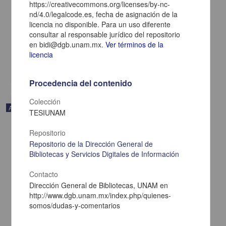
https://creativecommons.org/licenses/by-nc-
Estrada-Montiel , Jenny del Carmen; Ríos-Rodas, Liliana; Rangel-
nd/4.0/legalcode.es, fecha de asignación de la
Mendoza, Judith Andrea; Cedeño-Vázquez, José Rogelio; Urbina-
licencia no disponible. Para un uso diferente
Cardona , J. Nicolas; Zenteno-Ruiz, Claudia Elena - Instituto de
consultar al responsable jurídico del repositorio
Biología, UNAM
2025-04-30
en bidi@dgb.unam.mx.
Ver términos de la
Biología y Química
licencia
share
Procedencia del contenido
Colección
Artículo
TESIUNAM
Repositorio
Repositorio de la Dirección General de
Bibliotecas y Servicios Digitales de Información
Contacto
Dirección General de Bibliotecas, UNAM en
http://www.dgb.unam.mx/index.php/quienes-
somos/dudas-y-comentarios