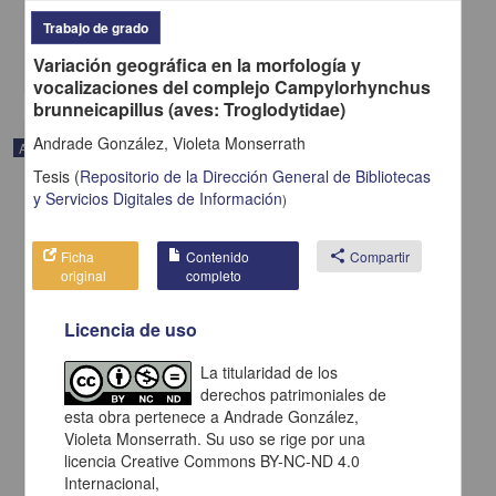
2025-04-30
Biología y Química
Trabajo de grado
share
Variación geográfica en la morfología y
vocalizaciones del complejo Campylorhynchus
brunneicapillus (aves: Troglodytidae)
Andrade González, Violeta Monserrath
Artículo
Tesis
(
Repositorio de la Dirección General de Bibliotecas
y Servicios Digitales de Información
)
Ficha
Contenido
share
Compartir
original
completo
Licencia de uso
La titularidad de los
derechos patrimoniales de
esta obra pertenece a Andrade González,
Violeta Monserrath. Su uso se rige por una
licencia Creative Commons BY-NC-ND 4.0
Environmental variables influencing over three tadpole species
Internacional,
abundance in temporary and permanent ponds