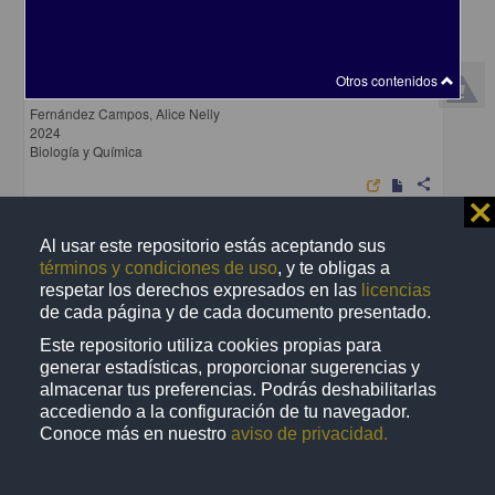
Testing the classical typological taxonomy: an approach to evaluate
the species hypotheses in Phloeosinus spp., from Mexican
Transition Zone based on phylogenomic data and multiple
Otros contenidos
character sources
Fernández Campos, Alice Nelly
2024
Biología y Química
share
⨯
Al usar este repositorio estás aceptando sus
términos y condiciones de uso
, y te obligas a
Trabajo de grado
respetar los derechos expresados en las
licencias
de cada página y de cada documento presentado.
Este repositorio utiliza cookies propias para
generar estadísticas, proporcionar sugerencias y
almacenar tus preferencias. Podrás deshabilitarlas
accediendo a la configuración de tu navegador.
Conoce más en nuestro
aviso de privacidad.