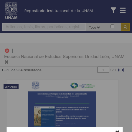
Repositorio Institucional de la UNAM
Todo
|
cancel
Escuela Nacional de Estudios Superiores Unidad León, UNAM
1 - 50 de
984 resultados
/
20
Artículo