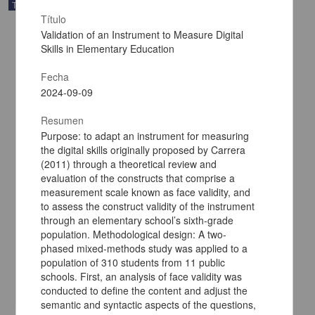
Trabajo de grado
Título
Validation of an Instrument to Measure Digital
Skills in Elementary Education
Fecha
2024-09-09
Resumen
Purpose: to adapt an instrument for measuring
the digital skills originally proposed by Carrera
(2011) through a theoretical review and
evaluation of the constructs that comprise a
measurement scale known as face validity, and
to assess the construct validity of the instrument
Diseño y evaluación de videotutoriales de procedimientos de
through an elementary school’s sixth-grade
odontología preventiva
population. Methodological design: A two-
Trujillo Manrique, Alejandro Abisay
phased mixed-methods study was applied to a
2025
population of 310 students from 11 public
Medicina y Ciencias de la Salud
schools. First, an analysis of face validity was
share
conducted to define the content and adjust the
semantic and syntactic aspects of the questions,