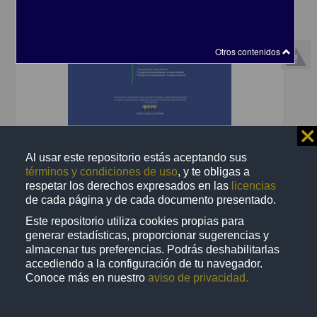
Otros contenidos
⨯
Análisis cualitativo de la contribución de "Sembrando Vida” en el
alivio de la pobreza
Al usar este repositorio estás aceptando sus
Ramírez Valverde, Benito; Hernández Chontal, Ángeles Yuleidi;
términos y condiciones de uso
, y te obligas a
Juárez Sanchez, José Pedro; Gallardo López, Felipe; Ocampo
respetar los derechos expresados en las
licencias
Fletes, Ignacio - Escuela Nacional de Estudios Superiores Unidad
León, UNAM
de cada página y de cada documento presentado.
2024-01-19
Este repositorio utiliza cookies propias para
Multidisciplina
generar estadísticas, proporcionar sugerencias y
share
almacenar tus preferencias. Podrás deshabilitarlas
accediendo a la configuración de tu navegador.
Conoce más en nuestro
aviso de privacidad.
Trabajo de grado