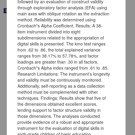
followed by an evaluation of construct validity
through exploratory factor analysis (EFA) using
Trabajo de grado
main axes with oblique rotation as the extraction
method. Reliability was determined using
Cronbach"s Alpha Coefficient. Results: A 38-
item instrument divided into eight
subdimensions related to the appropriation of
digital skills is presented. The kmo test ranges
from .62 to .86, the total explained variance
ranges from 38.17% to 57.78%, and factor
loadings are greater than .30 in all factors.
Cronbach"s Alpha index ranged from .61 to .85.
Research Limitations: The instrument’s longevity
and validity must be continuously monitored.
Additionally, self-reporting as a data collection
method must be complemented with other
techniques. Findings: Results show that five of
Nivel de conocimiento de estudiantes de odontología respecto al
the dimensions obtained excellent scores,
manejo de lesiones cariosas basado en la filosofía de mínima
intervención
lending support to factor structure validity in
those dimensions. The analyses conducted
Pérez Miranda, Leopoldo Arturo
2025
provide evidence of a robust and appropriate
Medicina y Ciencias de la Salud
instrument for the evaluation of digital skills in
sixth-grade children of basic education.