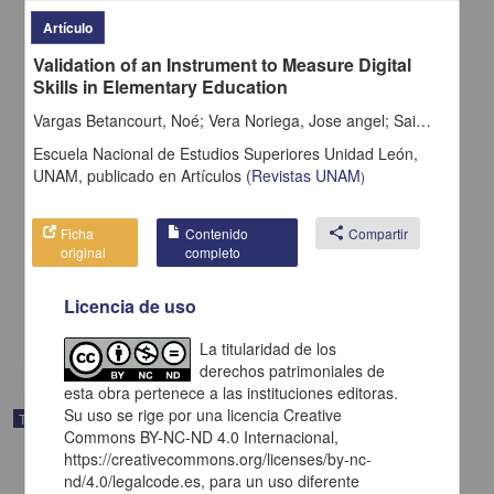
Artículo
Validation of an Instrument to Measure Digital
Skills in Elementary Education
Vargas Betancourt, Noé; Vera Noriega, Jose angel; Sainz Palafox, Miguel Angel
Escuela Nacional de Estudios Superiores Unidad León,
UNAM,
publicado en
Artículos
(
Revistas UNAM
)
La violencia de género, un reto en la innovación en el sector
público en materia de seguridad en el Municipio de León,
Ficha
Contenido
share
Compartir
Guanajuato
original
completo
Silva López, Alan Saúl Rodrigo
2025
Ciencias Sociales y Económicas
Licencia de uso
share
La titularidad de los
derechos patrimoniales de
esta obra pertenece a las instituciones editoras.
Su uso se rige por una licencia Creative
Trabajo de grado
Commons BY-NC-ND 4.0 Internacional,
https://creativecommons.org/licenses/by-nc-
nd/4.0/legalcode.es, para un uso diferente