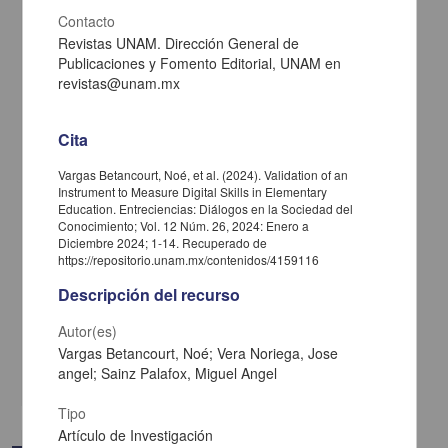
Contacto
Revistas UNAM. Dirección General de
Publicaciones y Fomento Editorial, UNAM en
revistas@unam.mx
Cita
Vargas Betancourt, Noé, et al. (2024). Validation of an
Instrument to Measure Digital Skills in Elementary
Education. Entreciencias: Diálogos en la Sociedad del
Conocimiento; Vol. 12 Núm. 26, 2024: Enero a
Diciembre 2024; 1-14. Recuperado de
Perfil metabolómico de la interacción de fibroblastos gingivales
https://repositorio.unam.mx/contenidos/4159116
humanos expuestos a una resina acrílica nanoestructurada con
efecto antimicrobiano: propuesta para aparatología ortopédica
Descripción del recurso
López Ayuso, Christian Andrea
2025
Autor(es)
Físico Matemáticas y Ciencias de la Tierra
Vargas Betancourt, Noé; Vera Noriega, Jose
angel; Sainz Palafox, Miguel Angel
share
Tipo
Artículo de Investigación