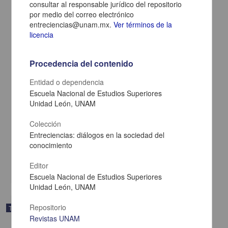
consultar al responsable jurídico del repositorio
por medio del correo electrónico
entreciencias@unam.mx.
Ver términos de la
licencia
Procedencia del contenido
Entidad o dependencia
Escuela Nacional de Estudios Superiores
Unidad León, UNAM
"Efectos del ejercicio aeróbico y de resistencia en sobrevivientes de
cáncer de mama en mujeres mayores: revisión sistemática"
Colección
Martínez Bravo, Ana Sofía
Entreciencias: diálogos en la sociedad del
2025
conocimiento
Medicina y Ciencias de la Salud
Editor
share
Escuela Nacional de Estudios Superiores
Unidad León, UNAM
Repositorio
Trabajo de grado
Revistas UNAM