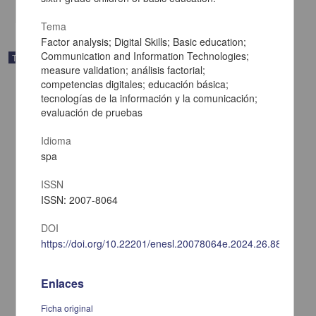
share
Tema
Factor analysis; Digital Skills; Basic education;
Communication and Information Technologies;
Trabajo de grado
measure validation; análisis factorial;
competencias digitales; educación básica;
tecnologías de la información y la comunicación;
evaluación de pruebas
Idioma
spa
ISSN
ISSN: 2007-8064
DOI
https://doi.org/10.22201/enesl.20078064e.2024.26.88380
"Mis pequeños manuales de plantas medicinales", Sierra de Lobos,
Gto.
Enlaces
Cortés Ríos, África Jannaí
2025
Ficha original
Artes y Humanidades