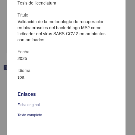
Tesis de licenciatura
Elaboración y evaluación de películas sublinguales a base de
Título
passiflora para el tratamiento de ansiedad
Validación de la metodología de recuperación
Rodríguez Lovera, Juan Carlos
en bioaerosoles del bacteriófago MS2 como
2025
indicador del virus SARS-COV-2 en ambientes
Biología y Química,Medicina y Ciencias de la Salud
contaminados
share
Fecha
2025
Trabajo de grado
Idioma
spa
Enlaces
Ficha original
Texto completo