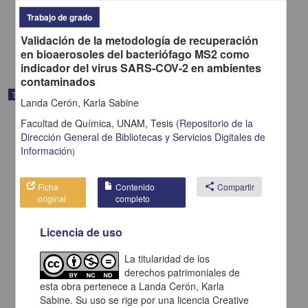
2025
Trabajo de grado
Medicina y Ciencias de la Salud
Validación de la metodología de recuperación
share
en bioaerosoles del bacteriófago MS2 como
indicador del virus SARS-COV-2 en ambientes
contaminados
Trabajo de grado
Landa Cerón, Karla Sabine
Facultad de Química, UNAM,
Tesis
(
Repositorio de la
Dirección General de Bibliotecas y Servicios Digitales de
Información
)
Ficha
Contenido
share
Compartir
original
completo
Licencia de uso
La titularidad de los
derechos patrimoniales de
esta obra pertenece a Landa Cerón, Karla
Estrategia de obtención y mantenimiento del oficio de
Sabine. Su uso se rige por una licencia Creative
reconocimiento de un medicamento huérfano