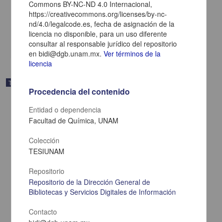
Commons BY-NC-ND 4.0 Internacional,
Cerqueda Pereda, Juan Carlos
https://creativecommons.org/licenses/by-nc-
2025
nd/4.0/legalcode.es, fecha de asignación de la
Biología y Química,Medicina y Ciencias de la Salud
licencia no disponible, para un uso diferente
share
consultar al responsable jurídico del repositorio
en bidi@dgb.unam.mx.
Ver términos de la
licencia
Trabajo de grado
Procedencia del contenido
Entidad o dependencia
Facultad de Química, UNAM
Colección
TESIUNAM
Repositorio
Repositorio de la Dirección General de
Bibliotecas y Servicios Digitales de Información
Contacto