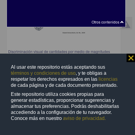
Otros contenidos
Discriminación visual de cantidades por medio de magnitudes
⨯
discretas y continuas: un estudio comparativo entre perros y
humanos
Al usar este repositorio estás aceptando sus
Sole Pi, Mireia Lilit
términos y condiciones de uso
, y te obligas a
2025
Biología y Química,Medicina y Ciencias de la Salud
respetar los derechos expresados en las
licencias
de cada página y de cada documento presentado.
share
Este repositorio utiliza cookies propias para
generar estadísticas, proporcionar sugerencias y
almacenar tus preferencias. Podrás deshabilitarlas
Trabajo de grado
accediendo a la configuración de tu navegador.
Conoce más en nuestro
aviso de privacidad.