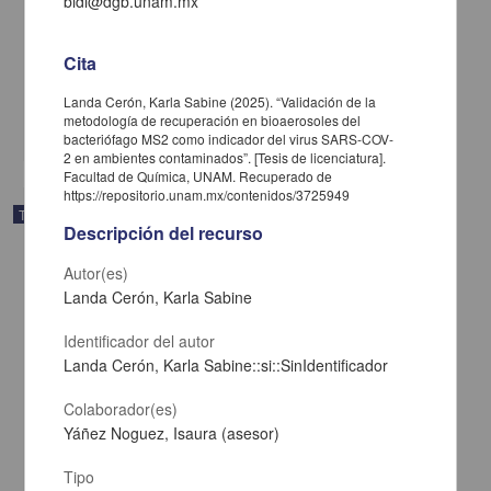
bidi@dgb.unam.mx
Impacto del diagnóstico de trastorno límite de la personalidad en
mujeres víctimas de violencia de género
Mendoza Martínez, Alondra Junuen
Cita
2025
Ciencias Sociales y Económicas,Medicina y Ciencias de la Salud
Landa Cerón, Karla Sabine (2025). “Validación de la
metodología de recuperación en bioaerosoles del
share
bacteriófago MS2 como indicador del virus SARS-COV-
2 en ambientes contaminados”. [Tesis de licenciatura].
Facultad de Química, UNAM. Recuperado de
https://repositorio.unam.mx/contenidos/3725949
Trabajo de grado
Descripción del recurso
Autor(es)
Landa Cerón, Karla Sabine
Identificador del autor
Landa Cerón, Karla Sabine::si::SinIdentificador
Colaborador(es)
Yáñez Noguez, Isaura (asesor)
Tipo